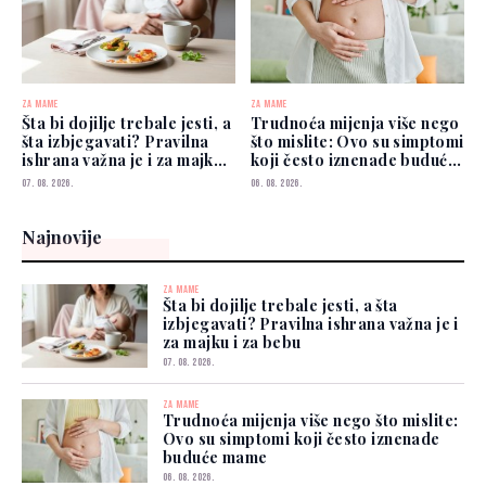
ZA MAME
ZA MAME
Šta bi dojilje trebale jesti, a
Trudnoća mijenja više nego
šta izbjegavati? Pravilna
što mislite: Ovo su simptomi
ishrana važna je i za majku i
koji često iznenade buduće
za bebu
mame
07. 08. 2026.
06. 08. 2026.
Najnovije
ZA MAME
Šta bi dojilje trebale jesti, a šta
izbjegavati? Pravilna ishrana važna je i
za majku i za bebu
07. 08. 2026.
ZA MAME
Trudnoća mijenja više nego što mislite:
Ovo su simptomi koji često iznenade
buduće mame
06. 08. 2026.