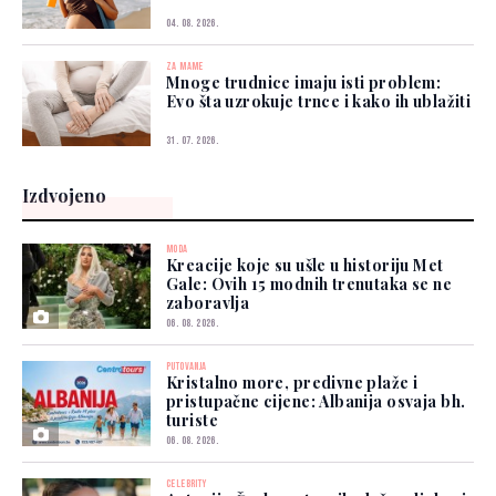
04. 08. 2026.
ZA MAME
Mnoge trudnice imaju isti problem:
Evo šta uzrokuje trnce i kako ih ublažiti
31. 07. 2026.
Izdvojeno
MODA
Kreacije koje su ušle u historiju Met
Gale: Ovih 15 modnih trenutaka se ne
zaboravlja
06. 08. 2026.
PUTOVANJA
Kristalno more, predivne plaže i
pristupačne cijene: Albanija osvaja bh.
turiste
06. 08. 2026.
CELEBRITY