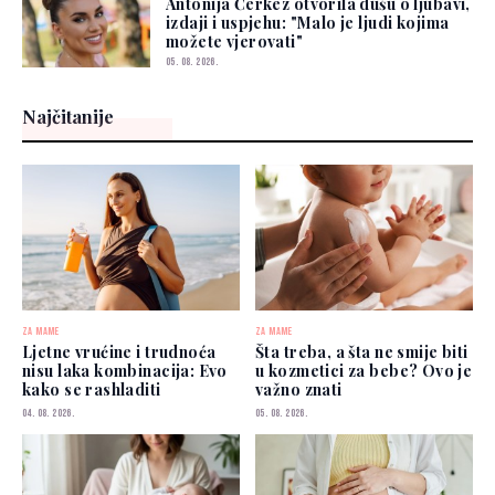
Antonija Čerkez otvorila dušu o ljubavi,
izdaji i uspjehu: "Malo je ljudi kojima
možete vjerovati"
05. 08. 2026.
Najčitanije
ZA MAME
ZA MAME
Ljetne vrućine i trudnoća
Šta treba, a šta ne smije biti
nisu laka kombinacija: Evo
u kozmetici za bebe? Ovo je
kako se rashladiti
važno znati
04. 08. 2026.
05. 08. 2026.