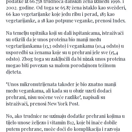
podatke iz 66.738 trudnoća danskih žena između 1996. i
2002. godine. Od toga se 65.87 žena istaklo kao svežderi,
66 kao vegetarijanke koje jedu ribu i perad, 183 kao
vegetarijanke, a 18 kao potpune veganke, prenosi Index.
Na temelju upitnika koji su dali ispitanicama, istraživači
su otkrili da je unos proteina bio manji među
vegetarijankama (13,3 odsto) i vegankama (10,4 odsto) u
usporedbi sa ženama koje su u prehrani jele sve (15,4
odsto). Zbog toga su zaključili da bi nizak unos proteina
mogao biti povezan sa malom porođajnom težinom
djeteta.
"Unos mikronutrijenata također je bio znatno manji
među vegankama, ali kada su u obzir uzeti dodaci
prehrani, nisu uočene veće razlike", napisali su
istraživači, prenosi New York Post.
No, ako trudnice ne uzimaju dodatke prehrani kojima u
tijelo unose željezo i vitamin B12, koje bi inače dobile
putem prehrane, može doći do komplikacija i razvoja