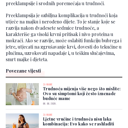
preeklampsije i srodnih poremećaja u trudnoći.
Preeklampsija je ozbiljna komplikacija u trudnoći koja
utječe na majku i nerođeno dijete. To je stanje koje se
razvija nakon dvadesete sedmice trudnoće, a
karakteriše ga visoki krvni pritisak i nivo proteina u
mokraći. Ako se razvije, može oslabiti funkciju bubrega i
jetre, utjecati na zgrušavanje krvi, dovesti do tekućine u
plućima, uzrokovati napadaje i, u teškim slučajevima,
smrt majke i djeteta.
Povezane vijesti
ZA MAME
Trudnoća mijenja više nego što mislite:
Ovo su simptomi koji često iznenade
buduće mame
06. 08. 2026.
ZA MAME
Ljetne vrućine i trudnoća nisu laka
kombinacija: Evo kako se rashladiti