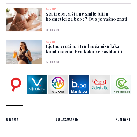
ZA MAME
Šta treba, a šta ne smije biti u
kozmetici za bebe? Ovo je važno znati
05. 08. 2026.
ZA MAME
Ljetne vrućine i trudnoća nisu laka
kombinacija: Evo kako se rashladiti
04. 08. 2026.
O nama
Oglašavanje
Kontakt