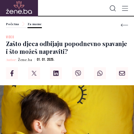
Početna
Za mame
VIDEO
Zašto djeca odbijaju popodnevno spavanje
i što možeš napraviti?
Autor:
Žene.ba
01. 01. 2025.