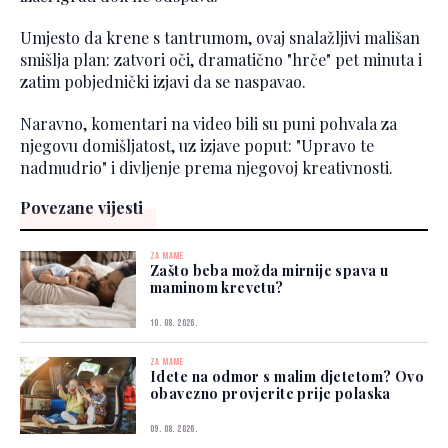
Umjesto da krene s tantrumom, ovaj snalažljivi mališan
smišlja plan: zatvori oči, dramatično "hrče" pet minuta i
zatim pobjednički izjavi da se naspavao.
Naravno, komentari na video bili su puni pohvala za
njegovu domišljatost, uz izjave poput: "Upravo te
nadmudrio" i divljenje prema njegovoj kreativnosti.
Povezane vijesti
ZA MAME
Zašto beba možda mirnije spava u
maminom krevetu?
10. 08. 2026.
ZA MAME
Idete na odmor s malim djetetom? Ovo
obavezno provjerite prije polaska
09. 08. 2026.