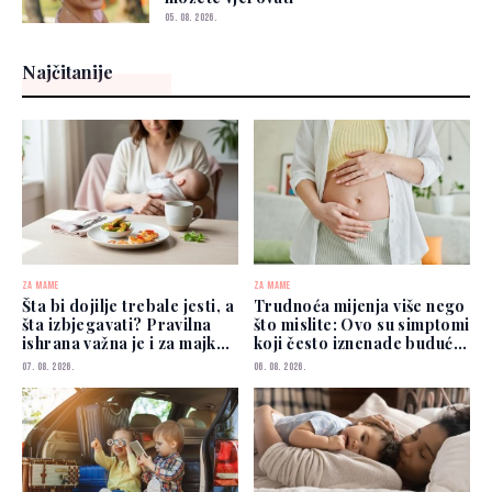
05. 08. 2026.
Najčitanije
ZA MAME
ZA MAME
Šta bi dojilje trebale jesti, a
Trudnoća mijenja više nego
šta izbjegavati? Pravilna
što mislite: Ovo su simptomi
ishrana važna je i za majku i
koji često iznenade buduće
za bebu
mame
07. 08. 2026.
06. 08. 2026.