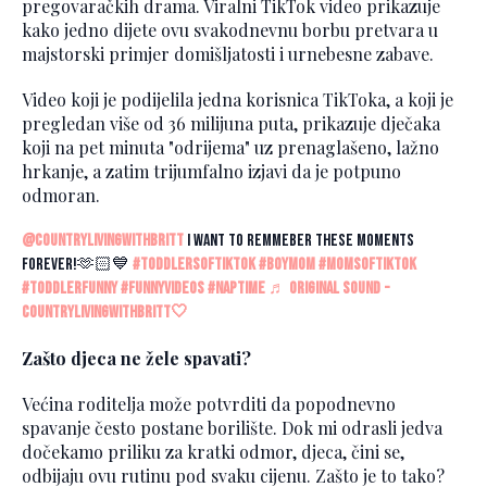
pregovaračkih drama. Viralni TikTok video prikazuje
kako jedno dijete ovu svakodnevnu borbu pretvara u
majstorski primjer domišljatosti i urnebesne zabave.
Video koji je podijelila jedna korisnica TikToka, a koji je
pregledan više od 36 milijuna puta, prikazuje dječaka
koji na pet minuta "odrijema" uz prenaglašeno, lažno
hrkanje, a zatim trijumfalno izjavi da je potpuno
odmoran.
@countrylivingwithbritt
I want to remmeber these moments
forever!🫶🏻💙
#toddlersoftiktok
#boymom
#momsoftiktok
#toddlerfunny
#funnyvideos
#naptime
♬ original sound -
CountryLivingWithBritt🤍
Zašto djeca ne žele spavati?
Većina roditelja može potvrditi da popodnevno
spavanje često postane borilište. Dok mi odrasli jedva
dočekamo priliku za kratki odmor, djeca, čini se,
odbijaju ovu rutinu pod svaku cijenu. Zašto je to tako?