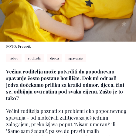
FOTO: Freepik
video
roditelji
djeca
spavanje
Većina roditelja može potvrditi da popodnevno
spavanje često postane borilište. Dok mi odrasli
jedva dočekamo priliku za kratki odmor, djeca, čini
se, odbijaju ovu rutinu pod svaku cijenu. Zašto je to
tako?
Većini roditelja poznati su problemi oko popodnevnog
spavanja – od molećivih zahtjeva za još jednim
zalogajem, preko izjava poput "Nisam umoran!" ili
"Samo sam žedan!", pa sve do pravih malih