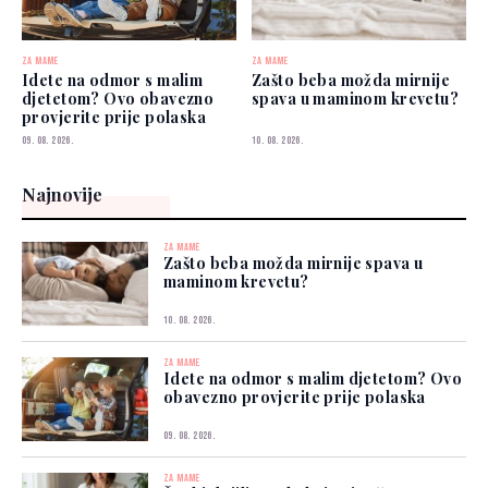
ZA MAME
ZA MAME
Idete na odmor s malim
Zašto beba možda mirnije
djetetom? Ovo obavezno
spava u maminom krevetu?
provjerite prije polaska
09. 08. 2026.
10. 08. 2026.
Najnovije
ZA MAME
Zašto beba možda mirnije spava u
maminom krevetu?
10. 08. 2026.
ZA MAME
Idete na odmor s malim djetetom? Ovo
obavezno provjerite prije polaska
09. 08. 2026.
ZA MAME