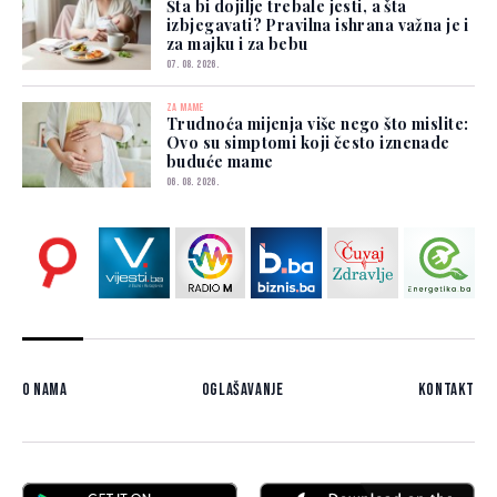
Šta bi dojilje trebale jesti, a šta
izbjegavati? Pravilna ishrana važna je i
za majku i za bebu
07. 08. 2026.
ZA MAME
Trudnoća mijenja više nego što mislite:
Ovo su simptomi koji često iznenade
buduće mame
06. 08. 2026.
O nama
Oglašavanje
Kontakt