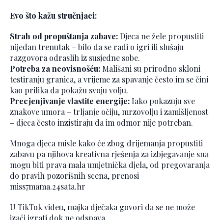
Evo što kažu stručnjaci:
Strah od propuštanja zabave:
Djeca ne žele propustiti
nijedan trenutak – bilo da se radi o igri ili slušaju
razgovora odraslih iz susjedne sobe.
Potreba za neovisnošću:
Mališani su prirodno skloni
testiranju granica, a vrijeme za spavanje često im se čini
kao prilika da pokažu svoju volju.
Precjenjivanje vlastite energije:
Iako pokazuju sve
znakove umora – trljanje očiju, mrzovolju i zamišljenost
– djeca često inzistiraju da im odmor nije potreban.
Mnoga djeca misle kako će zbog drijemanja propustiti
zabavu pa njihova kreativna rješenja za izbjegavanje sna
mogu biti prava mala umjetnička djela, od pregovaranja
do pravih pozorišnih scena, prenosi
miss7mama.24sata.hr
U TikTok videu, majka dječaka govori da se ne može
izaći igrati dok ne odspava.