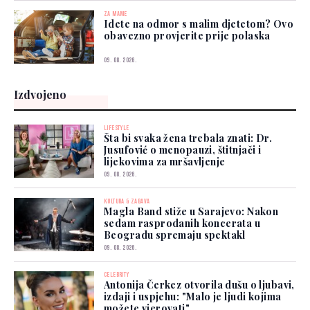
ZA MAME
Idete na odmor s malim djetetom? Ovo
obavezno provjerite prije polaska
09. 08. 2026.
Izdvojeno
LIFESTYLE
Šta bi svaka žena trebala znati: Dr.
Jusufović o menopauzi, štitnjači i
lijekovima za mršavljenje
09. 08. 2026.
KULTURA & ZABAVA
Magla Band stiže u Sarajevo: Nakon
sedam rasprodanih koncerata u
Beogradu spremaju spektakl
09. 08. 2026.
CELEBRITY
Antonija Čerkez otvorila dušu o ljubavi,
izdaji i uspjehu: "Malo je ljudi kojima
možete vjerovati"