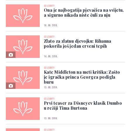
CELEBRITY
Ona je najbogatija pjevačica na svijetu,
a sigurno nikada niste čuli za nju
16. 06. 2018.
CELEBRITY
Zlato za zlatnu djevojku: Rihanna
pokorila još jedan crveni tepih
14. 06. 2018.
CELEBRITY
Kate Middleton na meti kritika: Zašto
je igračka princa Georgea podigla
buru
13. 06. 2018.
CELEBRITY
Prvi teaser za Disneyev klasik Dumbo
u režiji Tima Burtona
13. 06. 2018.
CELEBRITY