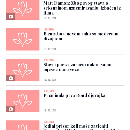
Matt Damon: Zbog svog stava o
seksualnom uznemiravanju, izbačen iz
filma
12. 06. 2018.
CELEBRITY
Biznis.ba u novom ruhu sa modernim
dizajnom
12. 06. 2018.
CELEBRITY
Slavni par se zaručio nakon samo
mjesec dana veze
12. 06. 2018.
CELEBRITY
Preminula prva Bond djevojka
11. 06. 2018.
CELEBRITY
Jedini prizor koji može zasjeniti