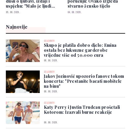
dušu o ljubavi, izdaji i
poručuju: Ovako izgleda
uspjehu: "Malo je ljudi
stvarno žensko tijelo
kojima možete vjerovati"
05. 08. 2026.
04. 08. 2026.
Najnovije
CELEBRITY
Skupo je platila dobro djelo: Emina
ostala bez luksuzne garderobe
vrijedne više od 50.000 eura
06. 08. 2026.
CELEBRITY
Jakov Jozinović upozorio fanove tokom
koncerta: "Prestanite bacati mobitele
na binu"
06. 08. 2026.
CELEBRITY
Katy Perry i Justin Trudeau prošetali
Kotorom: Izazvali burne reakcije
06. 08. 2026.