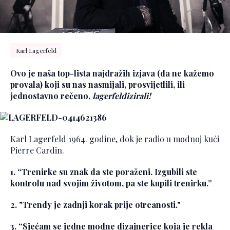
Karl Lagerfeld
Ovo je naša top-lista najdražih izjava (da ne kažemo
provala) koji su nas nasmijali, prosvijetlili, ili
jednostavno rečeno,
lagerfeldizirali!
Karl Lagerfeld 1964. godine, dok je radio u modnoj kući
Pierre Cardin.
1. “Trenirke su znak da ste poraženi. Izgubili ste
kontrolu nad svojim životom, pa ste kupili trenirku.”
2. "Trendy je zadnji korak prije otrcanosti."
3. “Sjećam se jedne modne dizajnerice koja je rekla