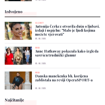
13. 03. 2024.
Izdvojeno
CELEBRITY
Antonija Čerkez otvorila dušu o ljubavi,
izdaji i uspjehu: "Malo je ljudi kojima
možete vjerovati"
05. 08. 2026.
MODA
Anne Hathaway pokazala kako izgleda
savršen trudnički glamur
05. 08. 2026.
MODA
Danska manekenka bh. korijena
zablistala na reviji OperaSPORT-a
05. 08. 2026.
Najčitanije