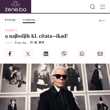
Početna
Celebrity
CELEBRITY
9 najboljih KL citata—ikad!
Autor:
Žene.ba
21. 02. 2019.