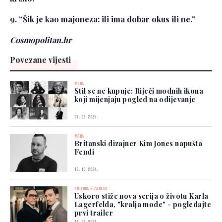
9. “Šik je kao majoneza: ili ima dobar okus ili ne."
Cosmopolitan.hr
Povezane vijesti
MODA
Stil se ne kupuje: Riječi modnih ikona
koji mijenjaju pogled na odijevanje
07. 08. 2025.
MODA
Britanski dizajner Kim Jones napušta
Fendi
13. 10. 2024.
KULTURA & ZABAVA
Uskoro stiže nova serija o životu Karla
Lagerfelda, "kralja mode" - pogledajte
prvi trailer