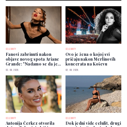
CELEBRITY
CELEBRITY
Fanovi zabrinuti nakon
Ovo je žena o kojoj svi
objave novog spota Ariane
pričaju nakon Merlinovih
Grande: "Nadamo se da je
koncerata na Koševu
dobro"
03. 08. 2026.
02. 08. 2026.
CELEBRITY
CELEBRITY
Antonija Čerkez otvorila
Dok jedni vide celulit, drugi