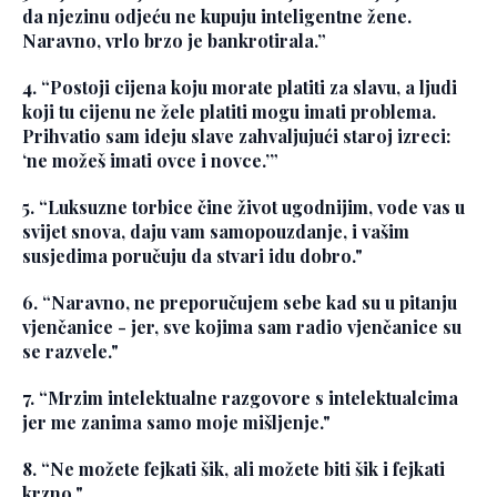
da njezinu odjeću ne kupuju inteligentne žene.
Naravno, vrlo brzo je bankrotirala.”
4. “Postoji cijena koju morate platiti za slavu, a ljudi
koji tu cijenu ne žele platiti mogu imati problema.
Prihvatio sam ideju slave zahvaljujući staroj izreci:
‘ne možeš imati ovce i novce.’”
5. “Luksuzne torbice čine život ugodnijim, vode vas u
svijet snova, daju vam samopouzdanje, i vašim
susjedima poručuju da stvari idu dobro."
6. “Naravno, ne preporučujem sebe kad su u pitanju
vjenčanice - jer, sve kojima sam radio vjenčanice su
se razvele."
7. “Mrzim intelektualne razgovore s intelektualcima
jer me zanima samo moje mišljenje."
8. “Ne možete fejkati šik, ali možete biti šik i fejkati
krzno."