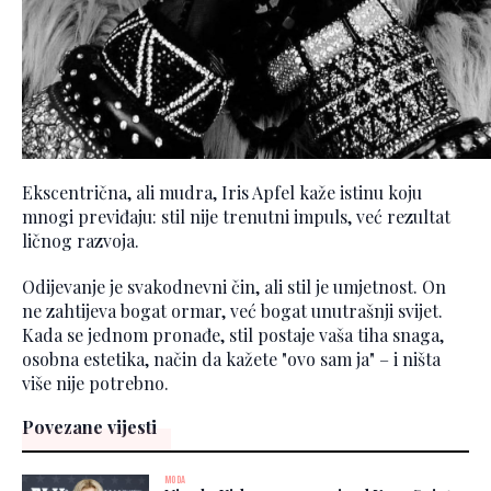
Ekscentrična, ali mudra, Iris Apfel kaže istinu koju
mnogi previđaju: stil nije trenutni impuls, već rezultat
ličnog razvoja.
Odijevanje je svakodnevni čin, ali stil je umjetnost. On
ne zahtijeva bogat ormar, već bogat unutrašnji svijet.
Kada se jednom pronađe, stil postaje vaša tiha snaga,
osobna estetika, način da kažete "ovo sam ja" – i ništa
više nije potrebno.
Povezane vijesti
MODA