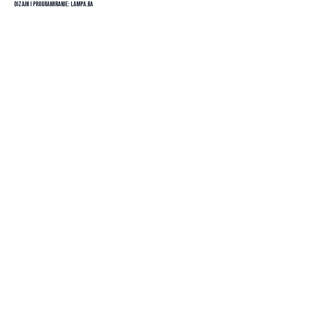
Dizajn i programiranje:
Lampa.ba