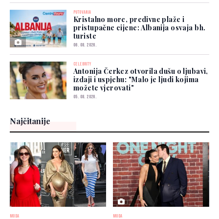
PUTOVANJA
Kristalno more, predivne plaže i
pristupačne cijene: Albanija osvaja bh.
turiste
06. 08. 2026.
CELEBRITY
Antonija Čerkez otvorila dušu o ljubavi,
izdaji i uspjehu: "Malo je ljudi kojima
možete vjerovati"
05. 08. 2026.
Najčitanije
MODA
MODA