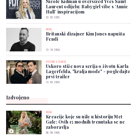
Nicole Kidman u oversized Yves Saint
Laurent odijelu: Babygirl vibe s ‘Annie
Hall’ inspiracijom
23. 02. 2025.
MODA
Britanski dizajner Kim Jones napušta
Fendi
13. 10. 2024.
KULTURA & ZABAVA
Uskoro stiže nova serija o životu Karla
Lagerfelda, "kralja mode" - pogledajte
prvi trailer
13. 03. 2024.
Izdvojeno
MODA
Kreacije koje su ušle u historiju Met
Gale: Ovih 15 modnih trenutaka se ne
zaboravlja
06. 08. 2026.