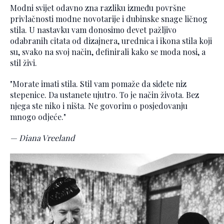
Modni svijet odavno zna razliku između površne
privlačnosti modne novotarije i dubinske snage ličnog
stila. U nastavku vam donosimo devet pažljivo
odabranih citata od dizajnera, urednica i ikona stila koji
su, svako na svoj način, definirali kako se moda nosi, a
stil živi.
"Morate imati stila. Stil vam pomaže da siđete niz
stepenice. Da ustanete ujutro. To je način života. Bez
njega ste niko i ništa. Ne govorim o posjedovanju
mnogo odjeće."
— Diana Vreeland