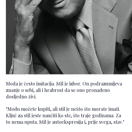
Moda je često imitacija. Stil je izbor. On podrazumijeva
znanje o sebi, ali i hrabrost da se ono pronađeno
dosljedno živi.
"Modu možete kupiti, ali stil je nešto što morate imati.
Ključ za stil jeste naučiti ko ste, što traje godinama. Za
to nema uputa. Stil je autoekspresija i, prije svega, stav."