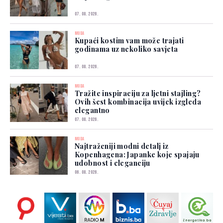
07. 08. 2026.
MODA
Kupaći kostim vam može trajati
godinama uz nekoliko savjeta
07. 08. 2026.
MODA
Tražite inspiraciju za ljetni stajling?
Ovih šest kombinacija uvijek izgleda
elegantno
07. 08. 2026.
MODA
Najtraženiji modni detalj iz
Kopenhagena: Japanke koje spajaju
udobnost i eleganciju
06. 08. 2026.