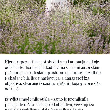
Njen prepoznatljivi potpis vidi se u kampanjama koje
odišu autentičnošću, u kadrovima s jasnim autorskim
pečatom i u strateškom pristupu koji donosi rezultate.
Nekada je bila lice s naslovnica, a danas stoji iza
objektiva, stvarajući vizualna rješenja koja govore više
od riječi.
Iz svijeta mode nije otišla – samo je promijenila
perspektivu. Više nije ispred objektiva, već stoji iza
pažljivo osmišljenih ideja, krojenih za druge.