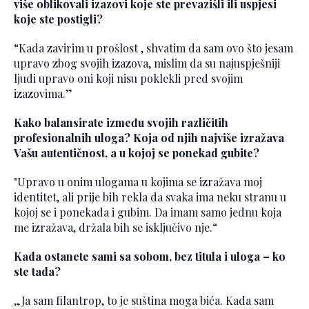
više oblikovali izazovi koje ste prevazišli ili uspjesi
koje ste postigli?
“Kada zavirim u prošlost , shvatim da sam ovo što jesam
upravo zbog svojih izazova, mislim da su najuspješniji
ljudi upravo oni koji nisu poklekli pred svojim
izazovima.”
Kako balansirate između svojih različitih
profesionalnih uloga? Koja od njih najviše izražava
Vašu autentičnost, a u kojoj se ponekad gubite?
"Upravo u onim ulogama u kojima se izražava moj
identitet, ali prije bih rekla da svaka ima neku stranu u
kojoj se i ponekada i gubim. Da imam samo jednu koja
me izražava, držala bih se isključivo nje.“
Kada ostanete sami sa sobom, bez titula i uloga – ko
ste tada?
„Ja sam filantrop, to je suština moga bića. Kada sam