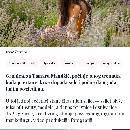
Foto: Žene.ba
Tamara Mandžić
ljepota
moda
intervju
majčinstvo
Granica, za Tamaru Mandžić, počinje onog trenutka
kada prestane da se dopada sebi i počne da ugađa
tuđim pogledima.
U toj jednoj rečenici stane čitav njen svijet — svijet bivše
Miss of Beauty, modela, a danas pravnice i osnivačice
TAP agencije, kreativnog studija posvećenog digitalnom
marketingu, video produkciji i fotografiji.