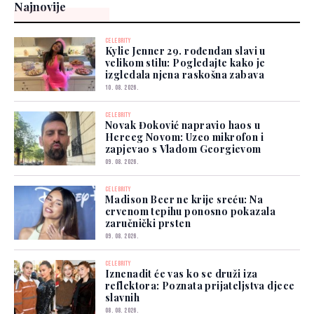
Najnovije
CELEBRITY
Kylie Jenner 29. rođendan slavi u
velikom stilu: Pogledajte kako je
izgledala njena raskošna zabava
10. 08. 2026.
CELEBRITY
Novak Đoković napravio haos u
Herceg Novom: Uzeo mikrofon i
zapjevao s Vladom Georgievom
09. 08. 2026.
CELEBRITY
Madison Beer ne krije sreću: Na
crvenom tepihu ponosno pokazala
zaručnički prsten
09. 08. 2026.
CELEBRITY
Iznenadit će vas ko se druži iza
reflektora: Poznata prijateljstva djece
slavnih
08. 08. 2026.