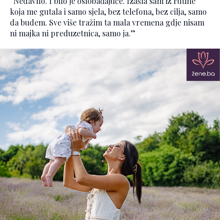
“Nedavno. I bilo je oslobađajuće. Izašla sam iz rutine
koja me gutala i samo sjela, bez telefona, bez cilja, samo
da budem. Sve više tražim ta mala vremena gdje nisam
ni majka ni preduzetnica, samo ja.”