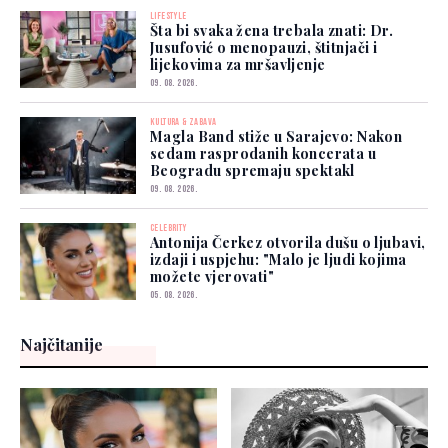
LIFESTYLE
Šta bi svaka žena trebala znati: Dr.
Jusufović o menopauzi, štitnjači i
lijekovima za mršavljenje
09. 08. 2026.
KULTURA & ZABAVA
Magla Band stiže u Sarajevo: Nakon
sedam rasprodanih koncerata u
Beogradu spremaju spektakl
09. 08. 2026.
CELEBRITY
Antonija Čerkez otvorila dušu o ljubavi,
izdaji i uspjehu: "Malo je ljudi kojima
možete vjerovati"
05. 08. 2026.
Najčitanije