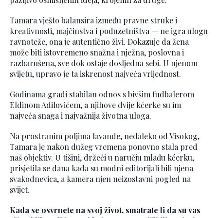
Tamara vješto balansira između pravne struke i
kreativnosti, majčinstva i poduzetništva — ne igra ulogu
ravnoteže, ona je autentično živi. Dokazuje da žena
može biti istovremeno snažna i nježna, poslovna i
razbarušena, sve dok ostaje dosljedna sebi. U njenom
svijetu, upravo je ta iskrenost najveća vrijednost.
Godinama gradi stabilan odnos s bivšim fudbalerom
Eldinom Adilovićem, a njihove dvije kćerke su im
najveća snaga i najvažnija životna uloga.
Na prostranim poljima lavande, nedaleko od Visokog,
Tamara je nakon dužeg vremena ponovno stala pred
naš objektiv. U tišini, držeći u naručju mlađu kćerku,
prisjetila se dana kada su modni editorijali bili njena
svakodnevica, a kamera njen neizostavni pogled na
svijet.
Kada se osvrnete na svoj život, smatrate li da su vas