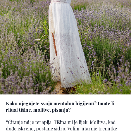
Kako njegujete svoju mentalnu higijenu? Imate li
ritual tišine, molitve, pisanja?
“Čitanje mi je terapija. Tišina mi je lijek. Molitva, kad
dođe iskreno, postane sidro. Volim jutarnje trenutke