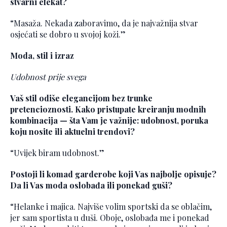
stvarni efekat?
“Masaža. Nekada zaboravimo, da je najvažnija stvar
osjećati se dobro u svojoj koži.”
Moda, stil i izraz
Udobnost prije svega
Vaš stil odiše elegancijom bez trunke
pretencioznosti. Kako pristupate kreiranju modnih
kombinacija — šta Vam je važnije: udobnost, poruka
koju nosite ili aktuelni trendovi?
“Uvijek biram udobnost.”
Postoji li komad garderobe koji Vas najbolje opisuje?
Da li Vas moda oslobađa ili ponekad guši?
“Helanke i majica. Najviše volim sportski da se oblačim,
jer sam sportista u duši. Oboje, oslobađa me i ponekad