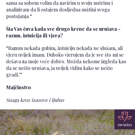
sama sa sobom volim da zavirim u svoju nutrinu i
analiziram da li ostajem dosljedna suštini svoga
postojanja.“
Šta Vas čuva kada sve drugo krene da se urušava -
razum, intuicija ili vjera?
“Razum nekada gubim, intuiciju nekada ne slušam, ali
vjeru uvijek imam. Duboko vjerujem da je sve što mi se
dešava za moje veće dobro. Možda nekome izgleda kao
da se nešto urušava, ja uvijek vidim kako se nešto
gradi.”
Majčinstvo
Snaga kroz izazove i ljubav