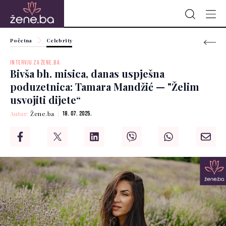
Početna
Celebrity
INTERVJU ZA ŽENE.BA
Bivša bh. misica, danas uspješna
poduzetnica: Tamara Mandžić — "Želim
usvojiti dijete“
Autor:
Žene.ba
18. 07. 2025.