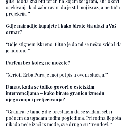
guši. Moda zna biti teren na kojem se igram, ali i okovi
očekivanja kad zaboravim da je stil moj izraz, a ne tuđa
projekcija.”
Gdje najradije kupujete i kako birate šta ulazi u Vaš
ormar?
“Gdje stignem iskreno. Bitno je da mi se nešto sviđa i da
je udobno.”
Parfem bez kojeg ne možete?
“Xerjoff Erba Pura je moj potpis u ovom slučaju.”
Danas, kada se toliko govori o estetskim
intervencijama – kako birate granicu između
njegovanja i pretjerivanja?
“Granica je tamo gdje prestajem da se sviđam sebi i
počnem da ugađam tuđim pogledima. Prirodna ljepota
nikada neće izaći iz mode, sve drugo su ‘trendovi.”