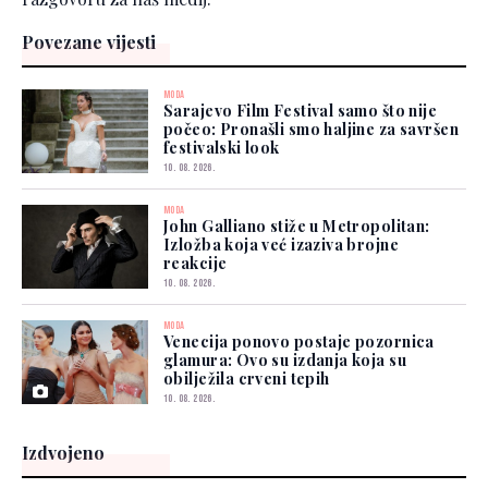
Povezane vijesti
MODA
Sarajevo Film Festival samo što nije
počeo: Pronašli smo haljine za savršen
festivalski look
10. 08. 2026.
MODA
John Galliano stiže u Metropolitan:
Izložba koja već izaziva brojne
reakcije
10. 08. 2026.
MODA
Venecija ponovo postaje pozornica
glamura: Ovo su izdanja koja su
obilježila crveni tepih
10. 08. 2026.
Izdvojeno