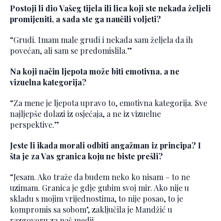
Postoji li dio Vašeg tijela ili lica koji ste nekada željeli
promijeniti, a sada ste ga naučili voljeti?
“Grudi. Imam male grudi i nekada sam željela da ih
povećan, ali sam se predomislila.”
Na koji način ljepota može biti emotivna, a ne
vizuelna kategorija?
“Za mene je ljepota upravo to, emotivna kategorija. Sve
najljepše dolazi iz osjećaja, a ne iz vizuelne
perspektive.”
Jeste li ikada morali odbiti angažman iz principa? I
šta je za Vas granica koju ne biste prešli?
“Jesam. Ako traže da budem neko ko nisam – to ne
uzimam. Granica je gdje gubim svoj mir. Ako nije u
skladu s mojim vrijednostima, to nije posao, to je
kompromis sa sobom", zaključila je Mandžić u
razgovoru za naš medij.