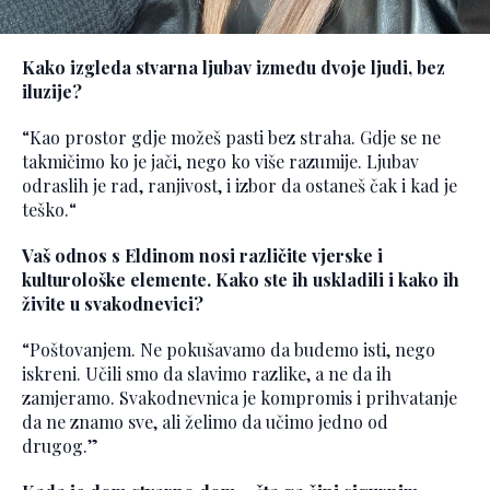
Kako izgleda stvarna ljubav između dvoje ljudi, bez
iluzije?
“Kao prostor gdje možeš pasti bez straha. Gdje se ne
takmičimo ko je jači, nego ko više razumije. Ljubav
odraslih je rad, ranjivost, i izbor da ostaneš čak i kad je
teško.“
Vaš odnos s Eldinom nosi različite vjerske i
kulturološke elemente. Kako ste ih uskladili i kako ih
živite u svakodnevici?
“Poštovanjem. Ne pokušavamo da budemo isti, nego
iskreni. Učili smo da slavimo razlike, a ne da ih
zamjeramo. Svakodnevnica je kompromis i prihvatanje
da ne znamo sve, ali želimo da učimo jedno od
drugog.”