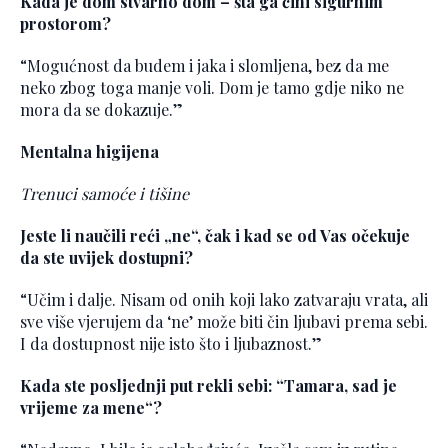
Kada je dom stvarno dom – šta ga čini sigurnim
prostorom?
“Mogućnost da budem i jaka i slomljena, bez da me
neko zbog toga manje voli. Dom je tamo gdje niko ne
mora da se dokazuje.”
Mentalna higijena
Trenuci samoće i tišine
Jeste li naučili reći „ne“, čak i kad se od Vas očekuje
da ste uvijek dostupni?
“Učim i dalje. Nisam od onih koji lako zatvaraju vrata, ali
sve više vjerujem da ‘ne’ može biti čin ljubavi prema sebi.
I da dostupnost nije isto što i ljubaznost.”
Kada ste posljednji put rekli sebi: “Tamara, sad je
vrijeme za mene“?