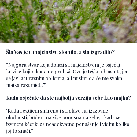
Šta Vas je u majčinstvu slomilo, a šta izgradilo?
“Najgora stvar koja dolazi sa majčinstvom je osjećaj
krivice koji nikada ne prolazi. Ovo je teško objasniti, jer
se javlja u raznim oblicima, ali mislim da će me svaka
majka razumjeti.”
Kada osjećate da ste najbolja verzija sebe kao majka?
"Kada regujem smireno i strpljivo na izazovne
okolnosti, budem najviše ponosna na sebe, i kada se
izvinem kćerki za neadekvatno ponašanje i vidim koliko
joj to znači.“