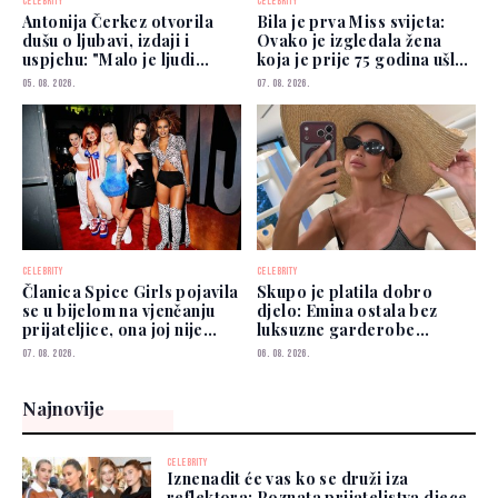
CELEBRITY
CELEBRITY
Antonija Čerkez otvorila
Bila je prva Miss svijeta:
dušu o ljubavi, izdaji i
Ovako je izgledala žena
uspjehu: "Malo je ljudi
koja je prije 75 godina ušla
kojima možete vjerovati"
u historiju
05. 08. 2026.
07. 08. 2026.
CELEBRITY
CELEBRITY
Članica Spice Girls pojavila
Skupo je platila dobro
se u bijelom na vjenčanju
djelo: Emina ostala bez
prijateljice, ona joj nije
luksuzne garderobe
prešutjela
vrijedne više od 50.000
07. 08. 2026.
06. 08. 2026.
eura
Najnovije
CELEBRITY
Iznenadit će vas ko se druži iza
reflektora: Poznata prijateljstva djece