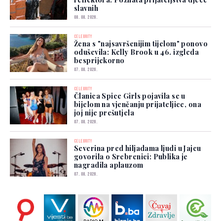
slavnih
08. 08. 2026.
CELEBRITY
Žena s "najsavršenijim tijelom" ponovo
oduševila: Kelly Brook u 46. izgleda
besprijekorno
07. 08. 2026.
CELEBRITY
Članica Spice Girls pojavila se u
bijelom na vjenčanju prijateljice, ona
joj nije prešutjela
07. 08. 2026.
CELEBRITY
Severina pred hiljadama ljudi u Jajcu
govorila o Srebrenici: Publika je
nagradila aplauzom
07. 08. 2026.