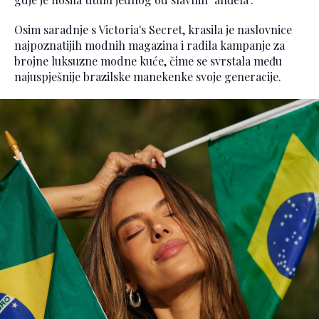
Osim saradnje s Victoria's Secret, krasila je naslovnice
najpoznatijih modnih magazina i radila kampanje za
brojne luksuzne modne kuće, čime se svrstala među
najuspješnije brazilske manekenke svoje generacije.