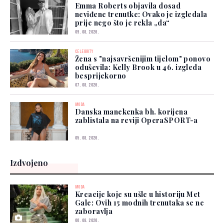
Emma Roberts objavila dosad
neviđene trenutke: Ovako je izgledala
prije nego što je rekla „da“
09. 08. 2026.
CELEBRITY
Žena s "najsavršenijim tijelom" ponovo
oduševila: Kelly Brook u 46. izgleda
besprijekorno
07. 08. 2026.
MODA
Danska manekenka bh. korijena
zablistala na reviji OperaSPORT-a
05. 08. 2026.
Izdvojeno
MODA
Kreacije koje su ušle u historiju Met
Gale: Ovih 15 modnih trenutaka se ne
zaboravlja
06. 08. 2026.