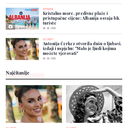
PUTOVANJA
Kristalno more, predivne plaže i
pristupačne cijene: Albanija osvaja bh.
turiste
06. 08. 2026.
CELEBRITY
Antonija Čerkez otvorila dušu o ljubavi,
izdaji i uspjehu: "Malo je ljudi kojima
možete vjerovati"
05. 08. 2026.
Najčitanije