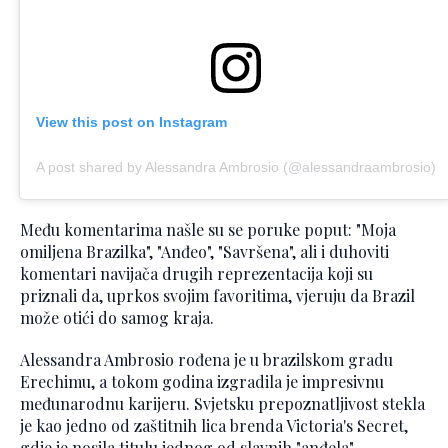
View this post on Instagram
A post shared by Alessandra Ambrosio (@alessandraambrosio)
Među komentarima našle su se poruke poput: "Moja
omiljena Brazilka", "Anđeo", "Savršena", ali i duhoviti
komentari navijača drugih reprezentacija koji su
priznali da, uprkos svojim favoritima, vjeruju da Brazil
može otići do samog kraja.
Alessandra Ambrosio rođena je u brazilskom gradu
Erechimu, a tokom godina izgradila je impresivnu
međunarodnu karijeru. Svjetsku prepoznatljivost stekla
je kao jedno od zaštitnih lica brenda Victoria's Secret,
gdje je nosila titulu jednog od slavnih "anđela".