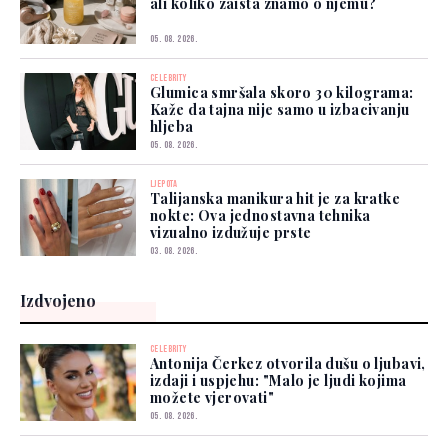
ali koliko zaista znamo o njemu?
05. 08. 2026.
CELEBRITY
Glumica smršala skoro 30 kilograma:
Kaže da tajna nije samo u izbacivanju
hljeba
05. 08. 2026.
LJEPOTA
Talijanska manikura hit je za kratke
nokte: Ova jednostavna tehnika
vizualno izdužuje prste
03. 08. 2026.
Izdvojeno
CELEBRITY
Antonija Čerkez otvorila dušu o ljubavi,
izdaji i uspjehu: "Malo je ljudi kojima
možete vjerovati"
05. 08. 2026.