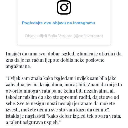
Pogledajte ovu objavu na Instagramu.
Objavu dijeli Sofia Vergara (@sofiavergara)
Imajući da umu svoj dobar izgled, glumica je otkrila i da
zna da je na račun ljepote dobila neke poslovne
angažmane.
''Uvijek sam znala kako izgledam i uvijek sam bila jako
zahvalna, jer na kraju dana, moraš biti. Znam da mi je to
otvorilo mnoga vrata pa ne želim biti nezahvalna, ali
također mislim da ako ste spremni raditi, dajete sve od
sebe. Sve te nesigurnosti nestaju jer znate da možete
izvesti, možete učiniti sve što vam kažu da učinite'',
istakla je naglasivši ''kako dobar izgled tek otvara vrata,
a talent osigurava uspjeh.''