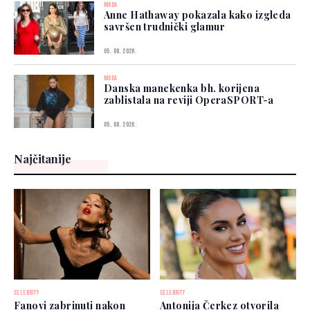
MODA
Anne Hathaway pokazala kako izgleda
savršen trudnički glamur
05. 08. 2026.
MODA
Danska manekenka bh. korijena
zablistala na reviji OperaSPORT-a
05. 08. 2026.
Najčitanije
CELEBRITY
CELEBRITY
Fanovi zabrinuti nakon
Antonija Čerkez otvorila