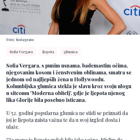
Foto: Instagram
Sofia Vergara
ljepota
glumica
Sofia Vergara, s punim usnama, bademastim očima,
njegovanim kosom i ženstvenim oblinama, smatra se
jednom od najljepših žena u Hollywoodu.
Kolumbijska glumica stekla je slavu kroz svoju ulogu
u sitcomu 'Moderna obitelj', gdje je ljepota njenog
lika Glorije bila posebno isticana.
U 52. godini popularna glumica ne stidi se priznati da
joj je ljepota zaista važna te da u svoj izgled dosta i
ulaže.
''Za mene je ljepota uvijek bila jako važna. Mislim da,