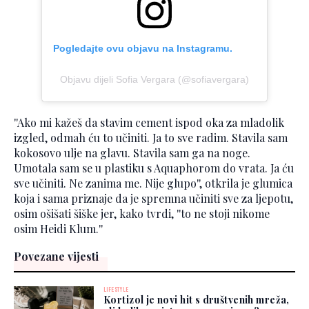
Pogledajte ovu objavu na Instagramu.
Objavu dijeli Sofia Vergara (@sofiavergara)
''Ako mi kažeš da stavim cement ispod oka za mladolik
izgled, odmah ću to učiniti. Ja to sve radim. Stavila sam
kokosovo ulje na glavu. Stavila sam ga na noge.
Umotala sam se u plastiku s Aquaphorom do vrata. Ja ću
sve učiniti. Ne zanima me. Nije glupo'', otkrila je glumica
koja i sama priznaje da je spremna učiniti sve za ljepotu,
osim ošišati šiške jer, kako tvrdi, ''to ne stoji nikome
osim Heidi Klum.''
Povezane vijesti
LIFESTYLE
Kortizol je novi hit s društvenih mreža,