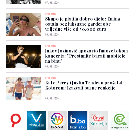
07. 08. 2026.
CELEBRITY
Skupo je platila dobro djelo: Emina
ostala bez luksuzne garderobe
vrijedne više od 50.000 eura
06. 08. 2026.
CELEBRITY
Jakov Jozinović upozorio fanove tokom
koncerta: "Prestanite bacati mobitele
na binu"
06. 08. 2026.
CELEBRITY
Katy Perry i Justin Trudeau prošetali
Kotorom: Izazvali burne reakcije
06. 08. 2026.