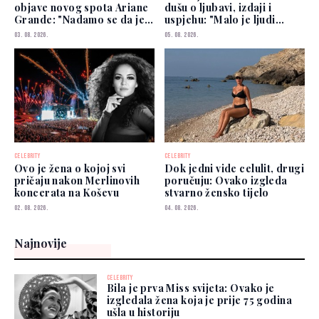
objave novog spota Ariane
dušu o ljubavi, izdaji i
Grande: "Nadamo se da je
uspjehu: "Malo je ljudi
dobro"
kojima možete vjerovati"
03. 08. 2026.
05. 08. 2026.
CELEBRITY
CELEBRITY
Ovo je žena o kojoj svi
Dok jedni vide celulit, drugi
pričaju nakon Merlinovih
poručuju: Ovako izgleda
koncerata na Koševu
stvarno žensko tijelo
02. 08. 2026.
04. 08. 2026.
Najnovije
CELEBRITY
Bila je prva Miss svijeta: Ovako je
izgledala žena koja je prije 75 godina
ušla u historiju