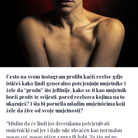
Često na svom instagram profilu kačiš reelse gdje
ističeš kako ljudi generalno potcjenjuju umjetnike i
žele da “prođu” što jeftinije, kako se ti kao umjetnik
boriš protiv te svijesti, pored reelsova kojima na to
ukazuješ? I šta bi poručila mladim umjetnicima koji
žele da žive od svoje umjetnosti?
''Mislim da će ljudi još decenijama potcjenjivati
umjetnički rad jer i dalje nije shvaćen kao normalan
posao već posao nižeg ranga ili hobi. To što mi ne