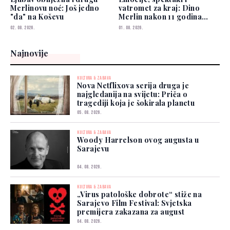
Merlinovu noć: Još jedno
vatromet za kraj: Dino
"da" na Koševu
Merlin nakon 11 godina
ponovo osvojio Koševo
02. 08. 2026.
01. 08. 2026.
Najnovije
KULTURA & ZABAVA
Nova Netflixova serija druga je
najgledanija na svijetu: Priča o
tragediji koja je šokirala planetu
05. 08. 2026.
KULTURA & ZABAVA
Woody Harrelson ovog augusta u
Sarajevu
04. 08. 2026.
KULTURA & ZABAVA
„Virus patološke dobrote“ stiže na
Sarajevo Film Festival: Svjetska
premijera zakazana za august
04. 08. 2026.