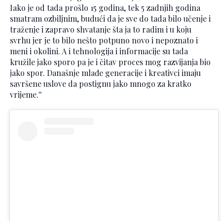
Iako je od tada prošlo 15 godina, tek 5 zadnjih godina
smatram ozbiljnim, budući da je sve do tada bilo učenje i
traženje i zapravo shvatanje šta ja to radim i u koju
svrhu jer je to bilo nešto potpuno novo i nepoznato i
meni i okolini. A i tehnologija i informacije su tada
kružile jako sporo pa je i čitav proces mog razvijanja bio
jako spor. Današnje mlađe generacije i kreativci imaju
savršene uslove da postignu jako mnogo za kratko
vrijeme.''