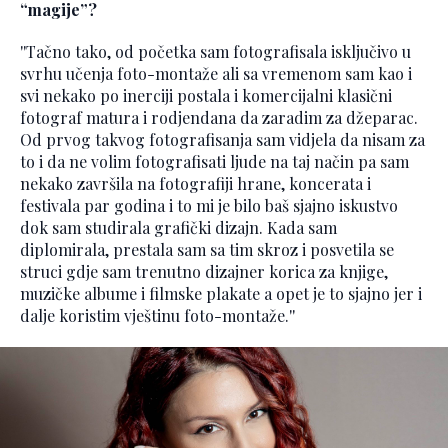
“magije”?
''Tačno tako, od početka sam fotografisala isključivo u
svrhu učenja foto-montaže ali sa vremenom sam kao i
svi nekako po inerciji postala i komercijalni klasični
fotograf matura i rodjendana da zaradim za džeparac.
Od prvog takvog fotografisanja sam vidjela da nisam za
to i da ne volim fotografisati ljude na taj način pa sam
nekako završila na fotografiji hrane, koncerata i
festivala par godina i to mi je bilo baš sjajno iskustvo
dok sam studirala grafički dizajn. Kada sam
diplomirala, prestala sam sa tim skroz i posvetila se
struci gdje sam trenutno dizajner korica za knjige,
muzičke albume i filmske plakate a opet je to sjajno jer i
dalje koristim vještinu foto-montaže.''