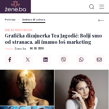
Početna
Kultura & zabava
ŽENE.BA PREDSTAVLJAJU
Grafička dizajnerka Tea Jagodić: Bolji smo
od stranaca, ali imamo loš marketing
Autor:
Žene.ba
04. 03. 2024.