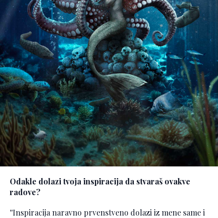
Odakle dolazi tvoja inspiracija da stvaraš ovakve
radove?
''Inspiracija naravno prvenstveno dolazi iz mene same i