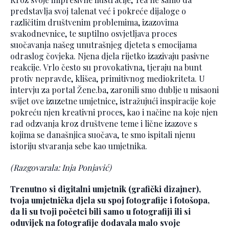
predstavlja svoj talenat već i pokreće dijaloge o
različitim društvenim problemima, izazovima
svakodnevnice, te suptilno osvjetljava proces
suočavanja našeg unutrašnjeg djeteta s emocijama
odraslog čovjeka. Njena djela rijetko izazivaju pasivne
reakcije. Vrlo često su provokativna, tjeraju na bunt
protiv nepravde, klišea, primitivnog mediokriteta. U
intervju za portal Žene.ba, zaronili smo dublje u misaoni
svijet ove izuzetne umjetnice, istražujući inspiracije koje
pokreću njen kreativni proces, kao i načine na koje njen
rad odzvanja kroz društvene teme i lične izazove s
kojima se današnjica suočava, te smo ispitali njenu
istoriju stvaranja sebe kao umjetnika.
(Razgovarala: Inja Ponjavić)
Trenutno si digitalni umjetnik (grafički dizajner),
tvoja umjetnička djela su spoj fotografije i fotošopa,
da li su tvoji početci bili samo u fotografiji ili si
oduvijek na fotografije dodavala malo svoje