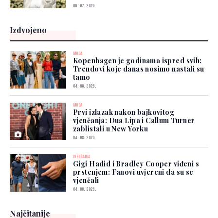
06. 07. 2026.
Izdvojeno
MODA
Kopenhagen je godinama ispred svih:
Trendovi koje danas nosimo nastali su
tamo
04. 08. 2026.
MODA
Prvi izlazak nakon bajkovitog
vjenčanja: Dua Lipa i Callum Turner
zablistali u New Yorku
04. 08. 2026.
VJENČANJA
Gigi Hadid i Bradley Cooper viđeni s
prstenjem: Fanovi uvjereni da su se
vjenčali
04. 08. 2026.
Najčitanije