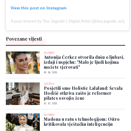
View this post on Instagram
A post shared by Tea Jagodić | Digital Artist (@tea.jagodic.art)
Povezane vijesti
CELEBRITY
Antonija Čerkez otvorila dušu o ljubavi,
izdaji i uspjehu: "Malo je ljudi kojima
možete vjerovati"
05. 08. 2026.
LIFESTYLE
Posjetili smo Holistic Lalaland: Ševala
Hodžić otkriva zašto je reformer
pilates osvojio žene
07. 07. 2026.
CELEBRITY
Madona u ratu s tehnologijom: Oštro
kritikovala vještačku inteligenciju