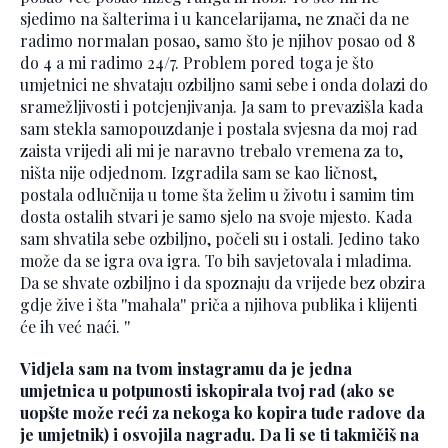
sjedimo na šalterima i u kancelarijama, ne znači da ne
radimo normalan posao, samo što je njihov posao od 8
do 4 a mi radimo 24/7. Problem pored toga je što
umjetnici ne shvataju ozbiljno sami sebe i onda dolazi do
sramežljivosti i potcjenjivanja. Ja sam to prevazišla kada
sam stekla samopouzdanje i postala svjesna da moj rad
zaista vrijedi ali mi je naravno trebalo vremena za to,
ništa nije odjednom. Izgradila sam se kao ličnost,
postala odlučnija u tome šta želim u životu i samim tim
dosta ostalih stvari je samo sjelo na svoje mjesto. Kada
sam shvatila sebe ozbiljno, počeli su i ostali. Jedino tako
može da se igra ova igra. To bih savjetovala i mladima.
Da se shvate ozbiljno i da spoznaju da vrijede bez obzira
gdje žive i šta ''mahala'' priča a njihova publika i klijenti
će ih već naći. ''
Vidjela sam na tvom instagramu da je jedna
umjetnica u potpunosti iskopirala tvoj rad (ako se
uopšte može reći za nekoga ko kopira tuđe radove da
je umjetnik) i osvojila nagradu. Da li se ti takmičiš na