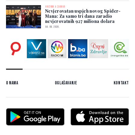
KULTURA & ZABAVA
Nevjerovatan uspjeh novog Spider-
Mana: Za samo tri dana zaradio
nevjerovatnih 927 miliona dolara
04. 08. 2026.
O nama
Oglašavanje
Kontakt