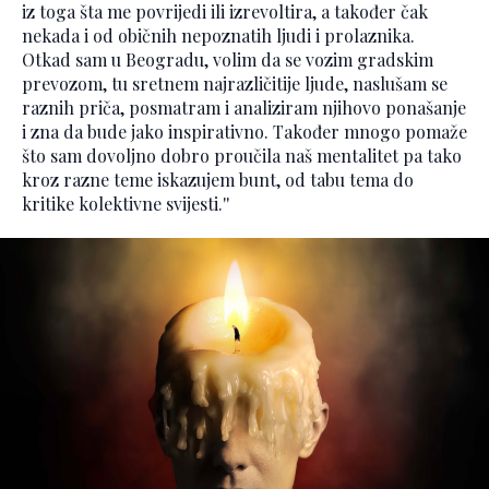
iz toga šta me povrijedi ili izrevoltira, a također čak
nekada i od običnih nepoznatih ljudi i prolaznika.
Otkad sam u Beogradu, volim da se vozim gradskim
prevozom, tu sretnem najrazličitije ljude, naslušam se
raznih priča, posmatram i analiziram njihovo ponašanje
i zna da bude jako inspirativno. Također mnogo pomaže
što sam dovoljno dobro proučila naš mentalitet pa tako
kroz razne teme iskazujem bunt, od tabu tema do
kritike kolektivne svijesti.''