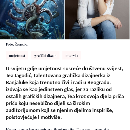
Foto: Žene.ba
umjetnost
grafički dizajn
intervju
U svijetu gdje umjetnost susreće društvenu svijest,
Tea Jagodić, talentovana grafička dizajnerka iz
Banjaluke koja trenutno živi i radi u Beogradu,
izdvaja se kao jedinstven glas, jer za razliku od
ostalih grafičkih dizajnera, Tea kroz svoja djela priča
priču koju nesebično dijeli sa širokim
auditorijumom koji se njenim djelima inspiriše,
poistovjećuje i motiviše.
Kroz svoje impresivne ilustracije, Tea ne samo da