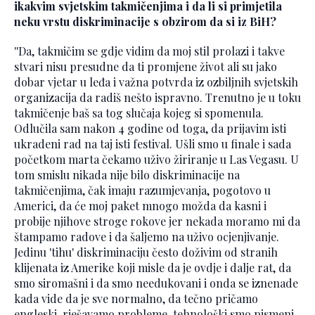
ikakvim svjetskim takmičenjima i da li si primjetila
neku vrstu diskriminacije s obzirom da si iz BiH?
''Da, takmičim se gdje vidim da moj stil prolazi i takve
stvari nisu presudne da ti promjene život ali su jako
dobar vjetar u leđa i važna potvrda iz ozbiljnih svjetskih
organizacija da radiš nešto ispravno. Trenutno je u toku
takmičenje baš sa tog slučaja kojeg si spomenula.
Odlučila sam nakon 4 godine od toga, da prijavim isti
ukradeni rad na taj isti festival. Ušli smo u finale i sada
početkom marta čekamo uživo žiriranje u Las Vegasu. U
tom smislu nikada nije bilo diskriminacije na
takmičenjima, čak imaju razumjevanja, pogotovo u
Americi, da će moj paket mnogo možda da kasni i
probije njihove stroge rokove jer nekada moramo mi da
štampamo radove i da šaljemo na uživo ocjenjivanje.
Jedinu 'tihu' diskriminaciju često doživim od stranih
klijenata iz Amerike koji misle da je ovdje i dalje rat, da
smo siromašni i da smo needukovani i onda se iznenade
kada vide da je sve normalno, da tečno pričamo
engleski, rješavamo probleme, tehnološki smo pismeni