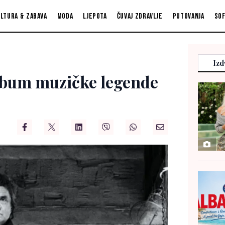
ltura & zabava
Moda
Ljepota
Čuvaj zdravlje
Putovanja
So
Izd
lbum muzičke legende