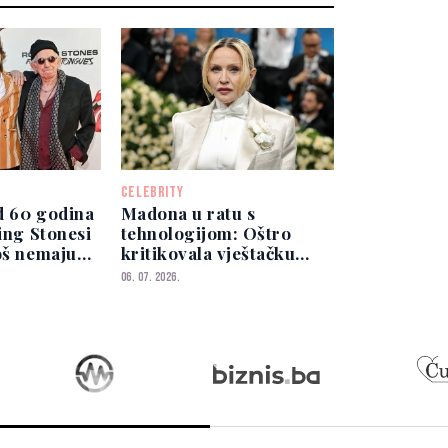
CELEBRITY
d 60 godina
Madona u ratu s
ling Stonesi
tehnologijom: Oštro
oš nemaju
kritikovala vještačku
inteligenciju
06. 07. 2026.