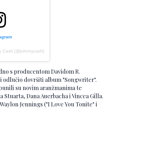
tagram
ny Cash (@johnnycash)
jedno s producentom Davidom R.
 odlučio dovršiti album "Songwriter".
opunili su novim aranžmanima te
 Stuarta, Dana Auerbacha i Vincea Gilla.
Waylon Jennings ("I Love You Tonite" i