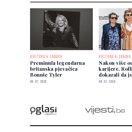
KULTURA & ZABAVA
KULTURA & ZABAVA
Preminula legendarna
Nakon više o
britanska pjevačica
karijere, Rol
Bonnie Tyler
dokazali da j
konkurenciju
09. 07. 2026.
08. 07. 2026.