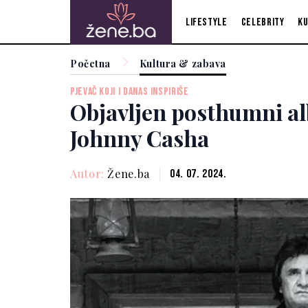
Lifestyle
Celebrity
Ku
Početna
Kultura & zabava
PJEVAČ KOJI I DANAS INSPIRIŠE
Objavljen posthumni a
Johnny Casha
Autor:
Žene.ba
04. 07. 2024.