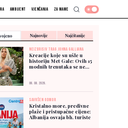
fra
Ambijent
Vjenčanja
Za mame
Najnovije
Najčitanije
vojeno
NEIZBRISIV TRAG JOHNA GALLIANA
Kreacije koje su ušle u
historiju Met Gale: Ovih 15
modnih trenutaka se ne
zaboravlja
06. 08. 2026.
SAVRŠEN ODMOR
Kristalno more, predivne
plaže i pristupačne cijene:
Albanija osvaja bh. turiste