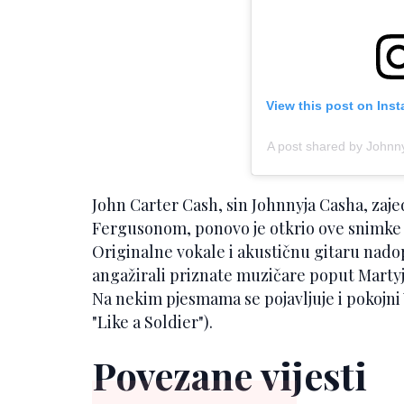
View this post on Ins
A post shared by John
John Carter Cash, sin Johnnyja Casha, za
Fergusonom, ponovo je otkrio ove snimke i
Originalne vokale i akustičnu gitaru nad
angažirali priznate muzičare poput Martyja
Na nekim pjesmama se pojavljuje i pokojni 
"Like a Soldier").
Povezane vijesti