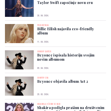
Taylor Swift započinje novu eru
20. 04. 2024.
PREKRETNICA
Billie Eilish najavila eco-friendly
album
11. 04. 2024.
COWBOY CARTER
Beyonce ispisala historiju svojim
novim albumom
09. 04. 2024.
COUNTRY ERA
Beyonce objavila album Act 2
29. 03. 2024.
OBJASNILA O ČEMU SE RADI
Shakira podigla prašinu na društvenim