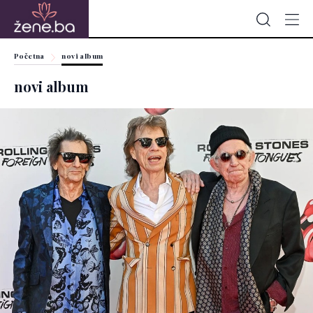
Početna
novi album
novi album