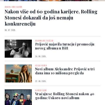
OBJAVILI NOVI ALBUM
Nakon više od 60 godina karijere, Rolling
Stonesi dokazali da još nemaju
konkurenciju
08. 07. 2026.
REGIONALNA ZVIJEZDA
Prijović najavila turneju i promociju
novog albuma u BiH
24. 06. 2026.
VELIKI USPJEH
Novi album Aleksandre Prijović u tri
dana ima 10 miliona pregleda
22. 06. 2026.
IKONSKI BEND
Vraćaju se Rolling Stonesi nakon 40
godina: Uskoro novi album