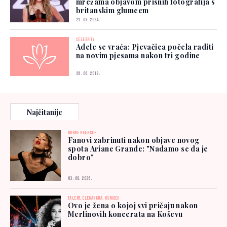
mrežama objavom prisnih fotografija s
britanskim glumcem
21. 03. 2024.
CELEBRITY
Adele se vraća: Pjevačica počela raditi
na novim pjesama nakon tri godine
26. 06. 2018.
Najčitanije
BURNE REAKCIJE
Fanovi zabrinuti nakon objave novog
spota Ariane Grande: "Nadamo se da je
dobro"
03. 08. 2026.
TALENT, ELEGANCIJA, OSMIJEH
Ovo je žena o kojoj svi pričaju nakon
Merlinovih koncerata na Koševu