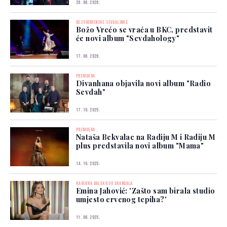
20. 06. 2026.
BEZVREMENSKE SEVDALINKE
Božo Vrećo se vraća u BKC, predstavit
će novi album "Sevdahology"
17. 06. 2026.
PREMIJERA
Divanhana objavila novi album "Radio
Sevdah"
17. 10. 2025.
PREMIJERA
Nataša Bekvalac na Radiju M i Radiju M
plus predstavila novi album "Mama"
14. 10. 2025.
KARIJERA DALEKO OD SKANDALA
Emina Jahović: 'Zašto sam birala studio
umjesto crvenog tepiha?'
11. 06. 2025.