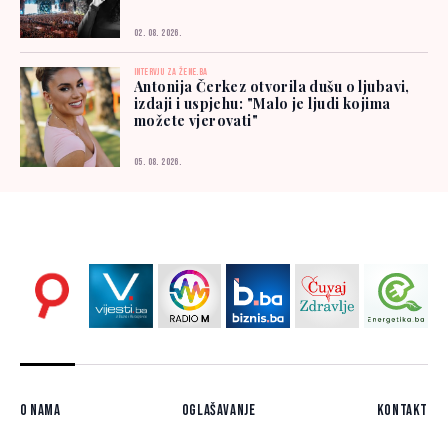
02. 08. 2026.
INTERVJU ZA ŽENE.BA
Antonija Čerkez otvorila dušu o ljubavi,
izdaji i uspjehu: "Malo je ljudi kojima
možete vjerovati"
05. 08. 2026.
O nama
Oglašavanje
Kontakt