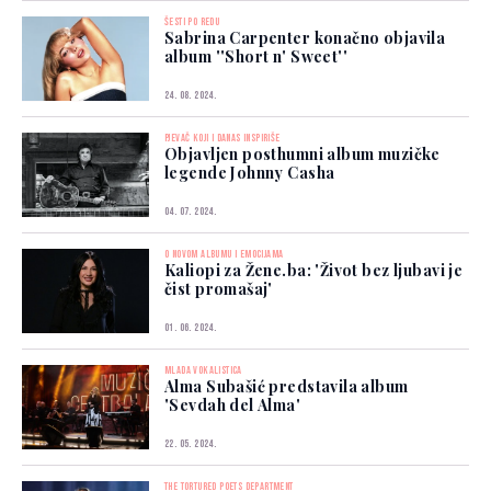
ŠESTI PO REDU
Sabrina Carpenter konačno objavila
album ''Short n' Sweet''
24. 08. 2024.
PJEVAČ KOJI I DANAS INSPIRIŠE
Objavljen posthumni album muzičke
legende Johnny Casha
04. 07. 2024.
O NOVOM ALBUMU I EMOCIJAMA
Kaliopi za Žene.ba: 'Život bez ljubavi je
čist promašaj'
01. 06. 2024.
MLADA VOKALISTICA
Alma Subašić predstavila album
'Sevdah del Alma'
22. 05. 2024.
THE TORTURED POETS DEPARTMENT