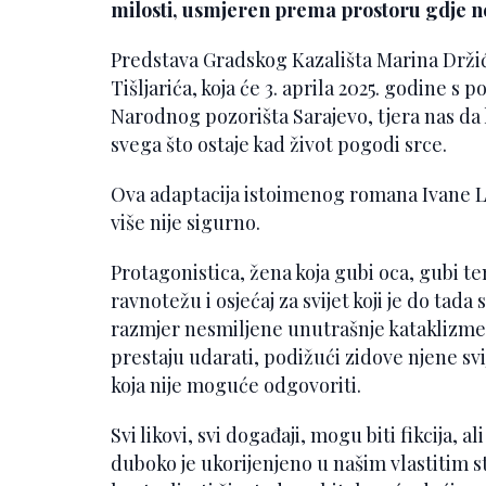
milosti, usmjeren prema prostoru gdje n
Predstava Gradskog Kazališta Marina Držić
Tišljarića, koja će 3. aprila 2025. godine s
Narodnog pozorišta Sarajevo, tjera nas da
svega što ostaje kad život pogodi srce.
Ova adaptacija istoimenog romana Ivane Lov
više nije sigurno.
Protagonistica, žena koja gubi oca, gubi t
ravnotežu i osjećaj za svijet koji je do tad
razmjer nesmiljene unutrašnje kataklizme: s
prestaju udarati, podižući zidove njene svi
koja nije moguće odgovoriti.
Svi likovi, svi događaji, mogu biti fikcija
duboko je ukorijenjeno u našim vlastitim 