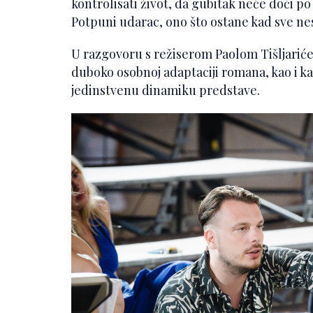
kontrolisati život, da gubitak neće doći po n
Potpuni udarac, ono što ostane kad sve ne
U razgovoru s režiserom Paolom Tišljarićem
duboko osobnoj adaptaciji romana, kao i kak
jedinstvenu dinamiku predstave.