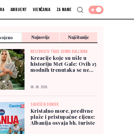
fra
Ambijent
Vjenčanja
Za mame
Najnovije
Najčitanije
vojeno
NEIZBRISIV TRAG JOHNA GALLIANA
Kreacije koje su ušle u
historiju Met Gale: Ovih 15
modnih trenutaka se ne
zaboravlja
06. 08. 2026.
SAVRŠEN ODMOR
Kristalno more, predivne
plaže i pristupačne cijene:
Albanija osvaja bh. turiste