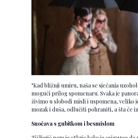
"Kad bližnji umiru, naša se sjećanja uzohol
mogući prilog spomenaru. Svaka je pano
živimo u slobodi misli i uspomena, veliko je
mozak i duša, odlučiti pohraniti, a šta će iz
Suočava s gubitkom i besmislom
Tišljarić nam je otkrio kako je osigurao 