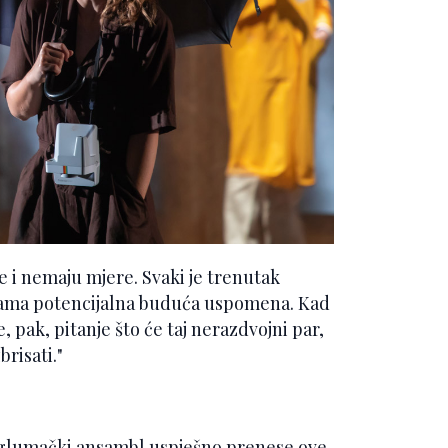
e i nemaju mjere. Svaki je trenutak
rama potencijalna buduća uspomena. Kad
, pak, pitanje što će taj nerazdvojni par,
brisati."
da glumački ansambl uspješno prenese ove