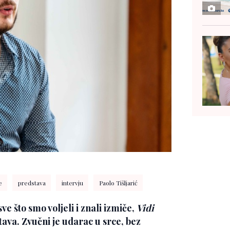
e
predstava
intervju
Paolo Tišljarić
ve što smo voljeli i znali izmiče,
Vidi
tava. Zvučni je udarac u srce, bez