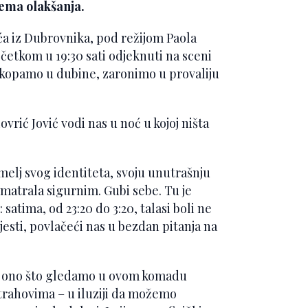
ema olakšanja.
a iz Dubrovnika, pod režijom Paola
 početkom u 19:30 sati odjeknuti na sceni
 kopamo u dubine, zaronimo u provaliju
rić Jović vodi nas u noć u kojoj ništa
emelj svog identiteta, svoju unutrašnju
a smatrala sigurnim. Gubi sebe. Tu je
atima, od 23:20 do 3:20, talasi boli ne
jesti, povlačeći nas u bezdan pitanja na
, ali ono što gledamo u ovom komadu
strahovima – u iluziji da možemo