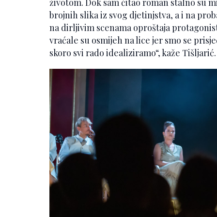
životom. Dok sam čitao roman stalno su mi 
brojnih slika iz svog djetinjstva, a i na p
na dirljivim scenama oproštaja protagonist
vraćale su osmijeh na lice jer smo se prisje
skoro svi rado idealiziramo“, kaže Tišljarić.