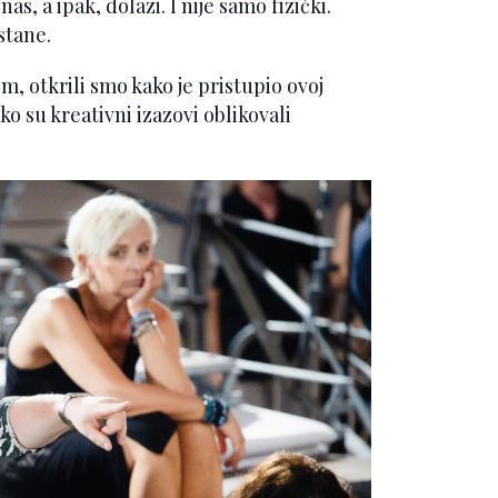
as, a ipak, dolazi. I nije samo fizički.
stane.
, otkrili smo kako je pristupio ovoj
o su kreativni izazovi oblikovali