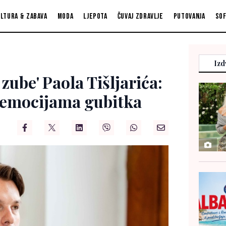
ltura & zabava
Moda
Ljepota
Čuvaj zdravlje
Putovanja
So
Izd
zube' Paola Tišljarića:
 emocijama gubitka