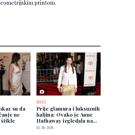
 geometrijskim printom.
MODA
okaz su da
Prije glamura i luksuznih
nčanje ne
haljina: Ovako je Anne
 štikle
Hathaway izgledala na
početku karijere
03. 08. 2026.