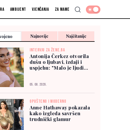
fra
Ambijent
Vjenčanja
Za mame
Najnovije
Najčitanije
vojeno
INTERVJU ZA ŽENE.BA
Antonija Čerkez otvorila
dušu o ljubavi, izdaji i
uspjehu: "Malo je ljudi
kojima možete vjerovati"
05. 08. 2026.
OPUŠTENO I MODERNO
Anne Hathaway pokazala
kako izgleda savršen
trudnički glamur