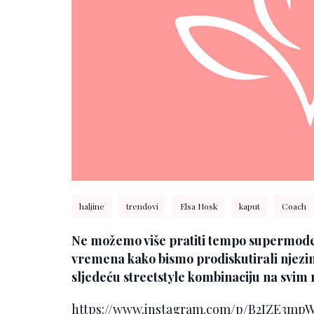
haljine
trendovi
Elsa Hosk
kaput
Coach
Ne možemo više pratiti tempo supermod
vremena kako bismo prodiskutirali njezin n
sljedeću streetstyle kombinaciju na svi
https://www.instagram.com/p/B2IZE3m