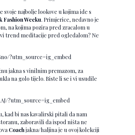
e svoje najbolje lookove u kojima ide s
k Fashion Weeku
. Primjerice, nedavno je
om, na kojima pozira pred zracalom u
novi trend meditacije pred ogledalom? Ne
pBno/?utm_source=ig_embed
žnu jakna s vinilnim premazom, za
kla na golo tijelo. Biste li se i vi usudile
phAJ/?utm_source=ig_embed
 kad bi nas kavalirski pitali da nam
oranu, zaboravili da ispod ništa ne
 ova
Coach
jakna/haljina je u ovoj kolekciji