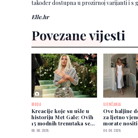
također dostupna u prozirnoj varijanti i s
Elle.hr
Povezane vijesti
MODA
VJENČANJA
Kreacije koje su ušle u
Ove haljine d
historiju Met Gale: Ovih
za ljetno vje
15 modnih trenutaka se
morate nositi
ne zaboravlja
06. 08. 2026.
04. 08. 2026.