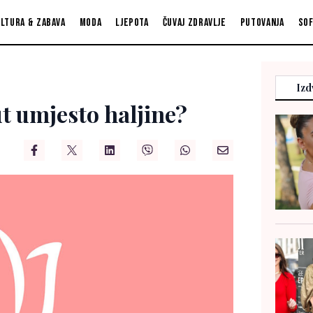
ltura & zabava
Moda
Ljepota
Čuvaj zdravlje
Putovanja
So
Izd
ut umjesto haljine?