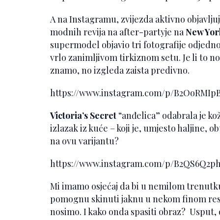
A na Instagramu, zvijezda aktivno objavljuj
modnih revija na after-partyje na
New Yor
supermodel objavio tri fotografije odjedn
vrlo zanimljivom tirkiznom setu. Je li to 
znamo, no izgleda zaista predivno.
https://www.instagram.com/p/B2OoRMI
Victoria’s Secret
“anđelica” odabrala je ko
izlazak iz kuće – koji je, umjesto haljine, obu
na ovu varijantu?
https://www.instagram.com/p/B2QS6Q2
Mi imamo osjećaj da bi u nemilom trenutku,
pomognu skinuti jaknu u nekom finom rest
nosimo. I kako onda spasiti obraz? Usput,