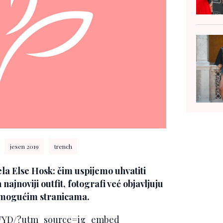
jesen 2019
trench
ela
Else Hosk
: čim uspijemo uhvatiti
ajnoviji outfit, fotografi već objavljuju
m mogućim stranicama.
pWYD/?utm_source=ig_embed