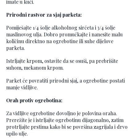
imate u kući.
Prirodni rastvor za sjaj parketa:
Pomiješajte 1/4 šolje alkoholnog sirćeta i 3/4 šolje
maslinovog ulja. Dobro promućkajte i nanesite malu
količinu direktno na ogrebotine ili suhe dijelove
parketa.
Istrljajte krpom, ostavite da se osuši, pa prebrišite
suhom, mekanom krpom.
Parket će povratiti prirodni sjaj, a ogrebotine postati
manje vidljive.
Orah protiv ogrebotina:
Za vidljive ogrebotine dovoljno je polovina oraha.
Prerežite je i istrljajte ogrebotinu dijagonalno, zatim
protrljajte prstima kako bi se površina zagrijala i drvo
upilo ulje.