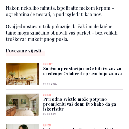
Nakon nekoliko minuta, ispolirajte mekom krpom –
ogrebotina će nestati, a pod izgledati kao nov.
Ovaj jednostavan trik pokazuje da čak i male kućne
tajne mogu značajno obnoviti vaš parket – bez velikih
troškova i mukotrpnog posla.
Povezane vijesti
AMBIJENT
Sunčana prostorija može biti izazov za
uređenje: Odaberite pravu boju zidova
06. 08. 2026.
AMBIJENT
Prirodno svjetlo može potpuno
promijeniti vaš dom: Evo kako da ga
iskoristite
05. 08. 2026.
LJEPOTA