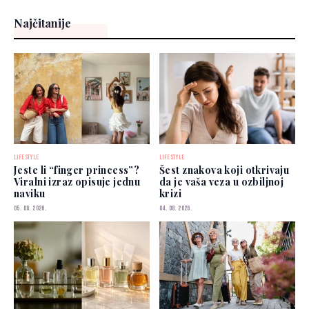
Najčitanije
LIFESTYLE
LIFESTYLE
Jeste li “finger princess”?
Šest znakova koji otkrivaju
Viralni izraz opisuje jednu
da je vaša veza u ozbiljnoj
naviku
krizi
05. 08. 2026.
04. 08. 2026.