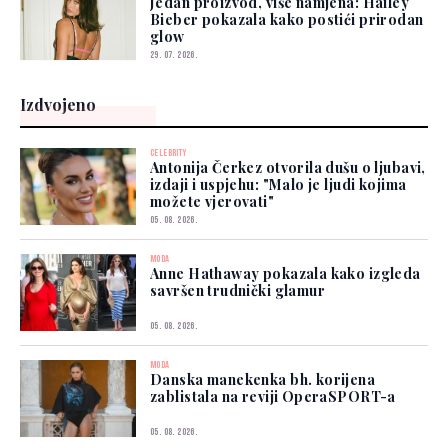
Jedan proizvod, više namjena: Hailey
Bieber pokazala kako postići prirodan
glow
29. 07. 2026.
Izdvojeno
CELEBRITY
Antonija Čerkez otvorila dušu o ljubavi,
izdaji i uspjehu: "Malo je ljudi kojima
možete vjerovati"
05. 08. 2026.
MODA
Anne Hathaway pokazala kako izgleda
savršen trudnički glamur
05. 08. 2026.
MODA
Danska manekenka bh. korijena
zablistala na reviji OperaSPORT-a
05. 08. 2026.