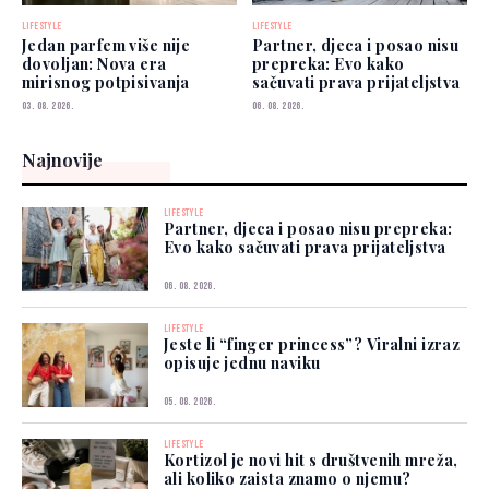
LIFESTYLE
LIFESTYLE
Jedan parfem više nije
Partner, djeca i posao nisu
dovoljan: Nova era
prepreka: Evo kako
mirisnog potpisivanja
sačuvati prava prijateljstva
03. 08. 2026.
06. 08. 2026.
Najnovije
LIFESTYLE
Partner, djeca i posao nisu prepreka:
Evo kako sačuvati prava prijateljstva
06. 08. 2026.
LIFESTYLE
Jeste li “finger princess”? Viralni izraz
opisuje jednu naviku
05. 08. 2026.
LIFESTYLE
Kortizol je novi hit s društvenih mreža,
ali koliko zaista znamo o njemu?