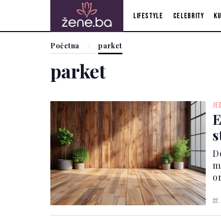
Lifestyle
Celebrity
Ku
Početna
parket
parket
JE
E
s
D
m
o
u
pa
22.
u