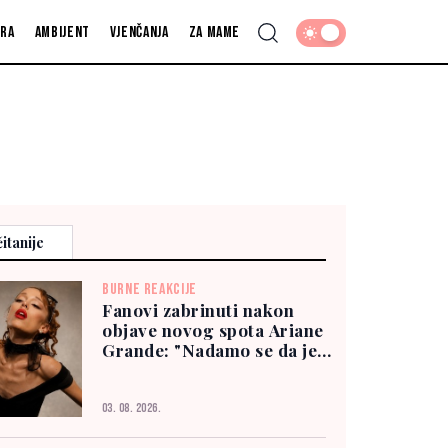
fra
Ambijent
Vjenčanja
Za mame
itanije
BURNE REAKCIJE
Fanovi zabrinuti nakon
objave novog spota Ariane
Grande: "Nadamo se da je
dobro"
03. 08. 2026.