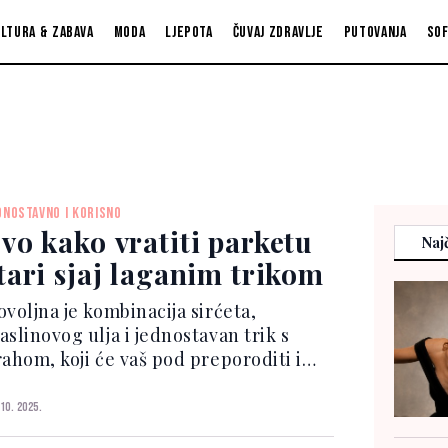
ltura & zabava
Moda
Ljepota
Čuvaj zdravlje
Putovanja
So
DNOSTAVNO I KORISNO
vo kako vratiti parketu
Najč
tari sjaj laganim trikom
ovoljna je kombinacija sirćeta,
aslinovog ulja i jednostavan trik s
rahom, koji će vaš pod preporoditi i
kloniti ogrebotine.S vremenom
rket gubi sjaj i postaje mat, ali
 10. 2025.
mjesto skupog hoblovanja ili zamjene,