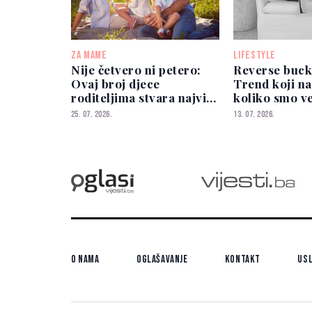
ZA MAME
LIFESTYLE
Nije četvero ni petero:
Reverse bucke
Ovaj broj djece
Trend koji na
roditeljima stvara najviše
koliko smo v
stresa
ostvarili
25. 07. 2026.
13. 07. 2026.
O nama
Oglašavanje
Kontakt
Usl