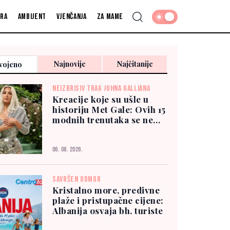
fra
Ambijent
Vjenčanja
Za mame
Najnovije
Najčitanije
vojeno
NEIZBRISIV TRAG JOHNA GALLIANA
Kreacije koje su ušle u
historiju Met Gale: Ovih 15
modnih trenutaka se ne
zaboravlja
06. 08. 2026.
SAVRŠEN ODMOR
Kristalno more, predivne
plaže i pristupačne cijene:
Albanija osvaja bh. turiste