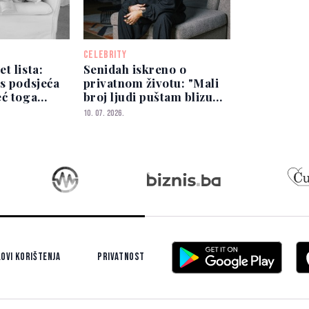
CELEBRITY
t lista:
Senidah iskreno o
s podsjeća
privatnom životu: "Mali
eć toga
broj ljudi puštam blizu
sebe"
10. 07. 2026.
ovi korištenja
Privatnost