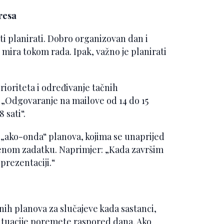
resa
ti planirati. Dobro organizovan dan i
 mira tokom rada. Ipak, važno je planirati
oriteta i određivanje tačnih
: „Odgovaranje na mailove od 14 do 15
 sati“.
„ako-onda“ planova, kojima se unaprijed
eđenom zadatku. Naprimjer: „Kada završim
prezentaciji.“
ih planova za slučajeve kada sastanci,
situacije poremete raspored dana. Ako