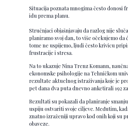
Situacija poznata mnogima često donosi fru
idu prema planu.
Stručnjaci objašnjavaju da razlog nije sluča
planiramo svoj dan, to više očekujemo da ć
tome ne uspijemo, ljudi često krivicu pripi
frustracije i stresa.
Na to ukazuje Nina Trenz Komann, naučna s
ekonomske psihologije na Tehničkom univ
rezultate aktuelnog istraživanja koje je p
pet dana dva puta dnevno anketirali 192 zap
Rezultati su pokazali da planiranje smanjuj
uspiju ostvariti svoje ciljeve. Međutim, kad
znatno izraženiji upravo kod onih koji su p
obaveze.