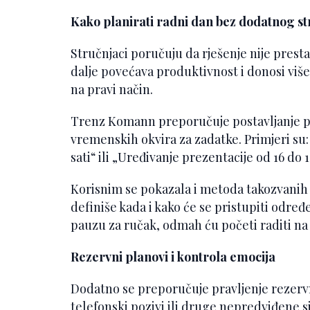
Kako planirati radni dan bez dodatnog st
Stručnjaci poručuju da rješenje nije presta
dalje povećava produktivnost i donosi više
na pravi način.
Trenz Komann preporučuje postavljanje pri
vremenskih okvira za zadatke. Primjeri su
sati“ ili „Uređivanje prezentacije od 16 do 18
Korisnim se pokazala i metoda takozvanih 
definiše kada i kako će se pristupiti odr
pauzu za ručak, odmah ću početi raditi na 
Rezervni planovi i kontrola emocija
Dodatno se preporučuje pravljenje rezervn
telefonski pozivi ili druge nepredviđene 