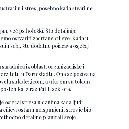
straciju i stres, posebno kada stvari ne
jan, već psihološki. Što detaljnije
emo ostvariti zacrtane ciljeve. Kada u
suju sebi, što dodatno pojačava osjećaj
aradnica iz oblasti organizacijske i
erzitetu u Darmstadtu. Ona se poziva na
rovela sa kolegicom, a u kojem su tokom
oslenika iz različitih sektora.
e osjećaj stresa u danima kada ljudi
a ciljevi ostanu neispunjeni, stres je bio
rethodno detaljno planirali svoje