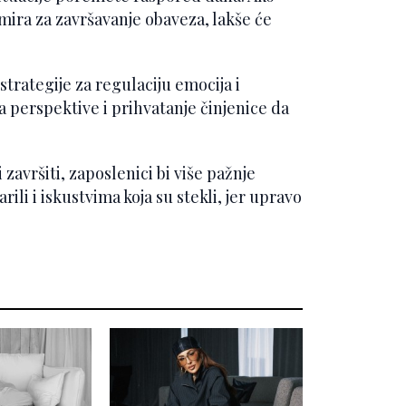
mira za završavanje obaveza, lakše će
trategije za regulaciju emocija i
a perspektive i prihvatanje činjenice da
završiti, zaposlenici bi više pažnje
rili i iskustvima koja su stekli, jer upravo