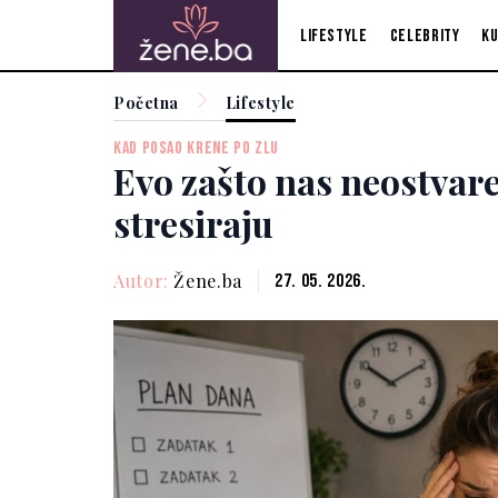
Lifestyle
Celebrity
Ku
Početna
Lifestyle
KAD POSAO KRENE PO ZLU
Evo zašto nas neostvare
stresiraju
Autor:
Žene.ba
27. 05. 2026.