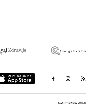
Dizajn i programiranje:
Lampa.ba