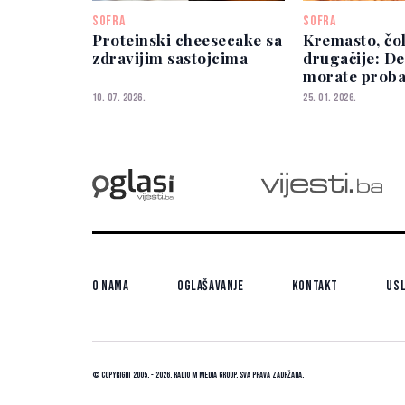
SOFRA
SOFRA
Proteinski cheesecake sa
Kremasto, čo
zdravijim sastojcima
drugačije: De
morate proba
10. 07. 2026.
25. 01. 2026.
O nama
Oglašavanje
Kontakt
Usl
© Copyright 2005. - 2026. Radio M Media Group.
Sva prava zadržana.