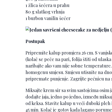
1 žlica šećera u prahu
80 g slatkog vrhnja
1 burbon vanilin šećer
Postupak
Pripremite kalup promjera 26 cm. S vanjsk
(kolač se peče na pari, folija štiti od ulas
naribajte ako vam nije sobne temperature. 
homogenu smjesu. Smjesu utisnite na dno k
pripremate punjenje. Zagrijte pećnicu na 1
Miksajte krem sir sa svim sastojcima osim 
dodajte jaja, jedno po jedno, između miks
od keksa. Stavite kalup u veći duboki pleh 
45 min. Kolač je gotov kada lagano porumeni