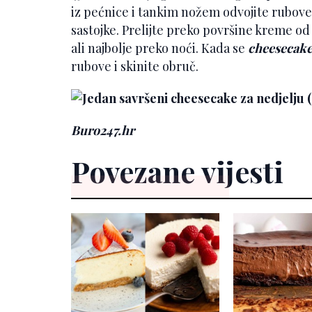
iz pećnice i tankim nožem odvojite rubove
sastojke. Prelijte preko površine kreme od s
ali najbolje preko noći. Kada se
cheesecak
rubove i skinite obruč.
Buro247.hr
Povezane vijesti