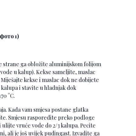
e strane ga obložite aluminijskom folijom
ka vode u kalup). Kekse sameljite, maslac
Miješajte kekse i maslac dok ne dobijete
alupa i stavite u hladnjak dok
70 °C.
jaja. Kada vam smjesa postane glatka
ajte. Smjesu rasporedite preko podloge
i ulijte vruće vode do 2/3 kalupa. Pecite
, ali je još uvijek pudingast. Izvadite ga