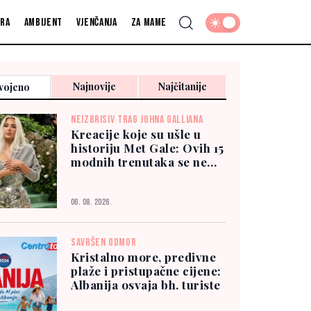
fra
Ambijent
Vjenčanja
Za mame
Najnovije
Najčitanije
vojeno
NEIZBRISIV TRAG JOHNA GALLIANA
Kreacije koje su ušle u
historiju Met Gale: Ovih 15
modnih trenutaka se ne
zaboravlja
06. 08. 2026.
SAVRŠEN ODMOR
Kristalno more, predivne
plaže i pristupačne cijene:
Albanija osvaja bh. turiste