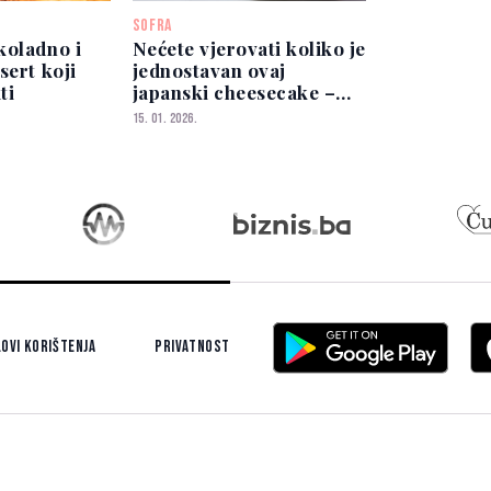
SOFRA
koladno i
Nećete vjerovati koliko je
sert koji
jednostavan ovaj
ti
japanski cheesecake –
gotov za 10 minuta
15. 01. 2026.
ovi korištenja
Privatnost