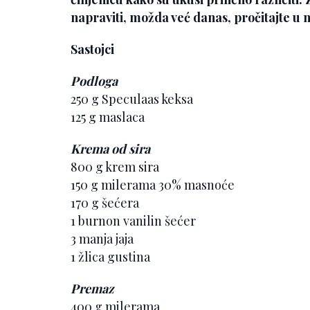
napraviti, možda već danas, pročitajte u
Sastojci
Podloga
250 g Speculaas keksa
125 g maslaca
Krema od sira
800 g krem sira
150 g milerama 30% masnoće
170 g šećera
1 burnon vanilin šećer
3 manja jaja
1 žlica gustina
Premaz
400 g milerama