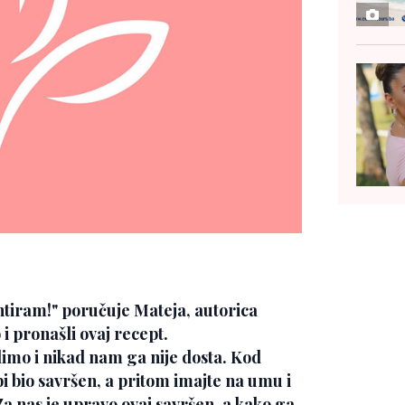
ntiram!" poručuje Mateja, autorica
i pronašli ovaj recept.
volimo i nikad nam ga nije dosta. Kod
i bio savršen, a pritom imajte na umu i
 Za nas je upravo ovaj savršen, a kako ga