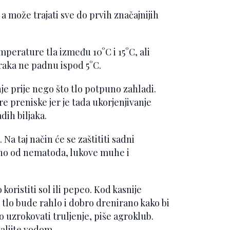
a može trajati sve do prvih značajnijih
perature tla između 10°C i 15°C, ali
raka ne padnu ispod 5°C.
nje prije nego što tlo potpuno zahladi.
e preniske jer je tada ukorjenjivanje
dih biljaka.
Na taj način će se zaštititi sadni
ebno od nematoda, lukove muhe i
oristiti sol ili pepeo. Kod kasnije
a tlo bude rahlo i dobro drenirano kako bi
o uzrokovati truljenje, piše agroklub.
zalijte vodom.