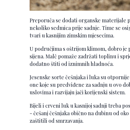
Preporuča se dodati organske materijale p
nekoliko sedmica prije sadnje. Time se os
tvari u kasnijim zimskim mjesecima.
U područjima s oštrijom klimom, dobro je p
sijena. Malč pomaže zadržati toplinu i sprj
dodatno štiti od iznimnih hladnoća.
Jesenske sorte češnjaka i luka su otpornije
one koje su predviđene za sadnju u ovo dob
uslovima i razvijaju jači korijenski sistem.
Bijeli i crveni luk u kasnijoj sadnji treba 
- češanj češnjaka obično na dubinu od oko 5
zaštitili od smrzavanja.