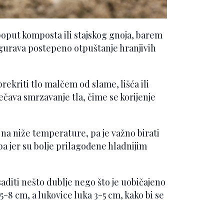
oput komposta ili stajskog gnoja, barem
igurava postepeno otpuštanje hranjivih
rekriti tlo malčem od slame, lišća ili
ečava smrzavanje tla, čime se korijenje
 na niže temperature, pa je važno birati
a jer su bolje prilagođene hladnijim
posaditi nešto dublje nego što je uobičajeno
-8 cm, a lukovice luka 3-5 cm, kako bi se