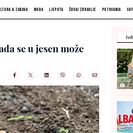
ltura & zabava
Moda
Ljepota
Čuvaj zdravlje
Putovanja
So
Izd
kada se u jesen može