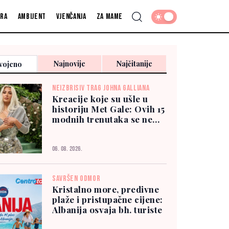
fra
Ambijent
Vjenčanja
Za mame
Najnovije
Najčitanije
vojeno
NEIZBRISIV TRAG JOHNA GALLIANA
Kreacije koje su ušle u
historiju Met Gale: Ovih 15
modnih trenutaka se ne
zaboravlja
06. 08. 2026.
SAVRŠEN ODMOR
Kristalno more, predivne
plaže i pristupačne cijene:
Albanija osvaja bh. turiste