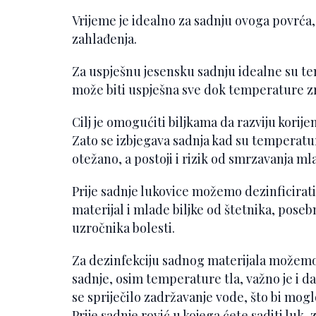
Vrijeme je idealno za sadnju ovoga povrća, 
zahlađenja.
Za uspješnu jesensku sadnju idealne su tem
može biti uspješna sve dok temperature z
Cilj je omogućiti biljkama da razviju korije
Zato se izbjegava sadnja kad su temperatur
otežano, a postoji i rizik od smrzavanja mla
Prije sadnje lukovice možemo dezinficirati. 
materijal i mlade biljke od štetnika, pos
uzročnika bolesti.
Za dezinfekciju sadnog materijala možemo k
sadnje, osim temperature tla, važno je i d
se spriječilo zadržavanje vode, što bi mogl
Prije sadnje rović u kojega ćete saditi luk, 