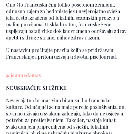
Ono što Francusku čini toliko posebnom zemljom,
odnosno rajem za hedoniste jesu nevjerojatno svježa
jela, često izrađena od lokalnih, sezonskih proizvo u
malim porcijama. U skladu s tim, francuske žene
uspijevaju ostati vitke dok istovremeno održavaju zdrav
apetit i s druge strane, njihov zdrav razum.
U nastavku pročitajte pravila kojih se pridržavaju
Francuskinje i pritom uživaju u životu, piše Journal.
@jeannedamas
NE USKRAĆUJU SI UŽITKE
Nevjerojatna hrana i vino bitan su dio francuske
kulture. Odlučujući se na male porcije posluživanja, oni
stvarno uživaju u svakom zalogaju, tako da ne osjećaju
potrebu za pretjerivanjem. Također, nastoje kuhati
svaki dan jela pripremljena od svježih, lokalnih
namirnica, ali si ne uskraćuju ni ukusne obroke u