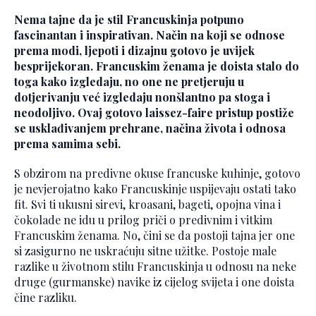
Nema tajne da je stil Francuskinja potpuno
fascinantan i inspirativan. Način na koji se odnose
prema modi, ljepoti i dizajnu gotovo je uvijek
besprijekoran. Francuskim ženama je doista stalo do
toga kako izgledaju, no one ne pretjeruju u
dotjerivanju već izgledaju nonšlantno pa stoga i
neodoljivo. Ovaj gotovo laissez-faire pristup postiže
se usklađivanjem prehrane, načina života i odnosa
prema samima sebi.
S obzirom na predivne okuse francuske kuhinje, gotovo
je nevjerojatno kako Francuskinje uspijevaju ostati tako
fit. Svi ti ukusni sirevi, kroasani, bageti, opojna vina i
čokolade ne idu u prilog priči o predivnim i vitkim
Francuskim ženama. No, čini se da postoji tajna jer one
si zasigurno ne uskraćuju sitne užitke. Postoje male
razlike u životnom stilu Francuskinja u odnosu na neke
druge (gurmanske) navike iz cijelog svijeta i one doista
čine razliku.