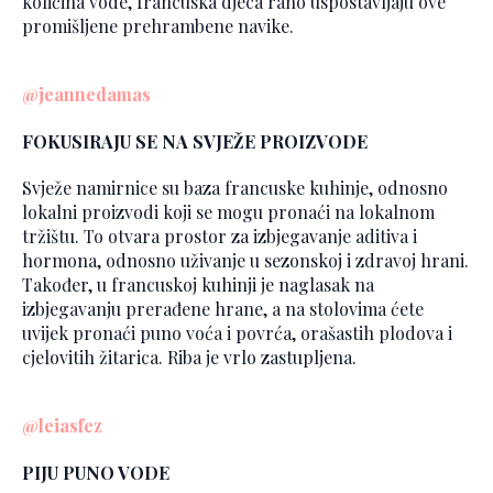
količina vode, francuska djeca rano uspostavljaju ove
promišljene prehrambene navike.
@jeannedamas
FOKUSIRAJU SE NA SVJEŽE PROIZVODE
Svježe namirnice su baza francuske kuhinje, odnosno
lokalni proizvodi koji se mogu pronaći na lokalnom
tržištu. To otvara prostor za izbjegavanje aditiva i
hormona, odnosno uživanje u sezonskoj i zdravoj hrani.
Također, u francuskoj kuhinji je naglasak na
izbjegavanju prerađene hrane, a na stolovima ćete
uvijek pronaći puno voća i povrća, orašastih plodova i
cjelovitih žitarica. Riba je vrlo zastupljena.
@leiasfez
PIJU PUNO VODE