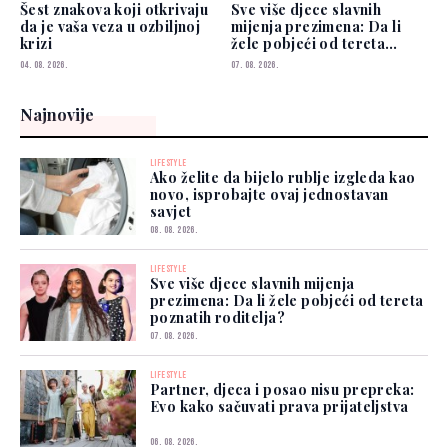
Šest znakova koji otkrivaju
Sve više djece slavnih
da je vaša veza u ozbiljnoj
mijenja prezimena: Da li
krizi
žele pobjeći od tereta
poznatih roditelja?
04. 08. 2026.
07. 08. 2026.
Najnovije
LIFESTYLE
Ako želite da bijelo rublje izgleda kao
novo, isprobajte ovaj jednostavan
savjet
08. 08. 2026.
LIFESTYLE
Sve više djece slavnih mijenja
prezimena: Da li žele pobjeći od tereta
poznatih roditelja?
07. 08. 2026.
LIFESTYLE
Partner, djeca i posao nisu prepreka:
Evo kako sačuvati prava prijateljstva
06. 08. 2026.