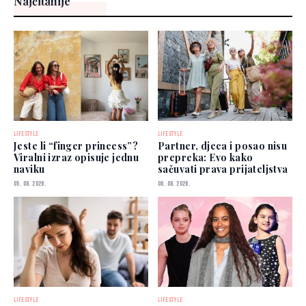
Najčitanije
LIFESTYLE
LIFESTYLE
Jeste li “finger princess”?
Partner, djeca i posao nisu
Viralni izraz opisuje jednu
prepreka: Evo kako
naviku
sačuvati prava prijateljstva
05. 08. 2026.
06. 08. 2026.
LIFESTYLE
LIFESTYLE