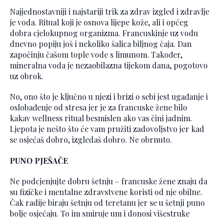
Najjednostavniji i najstariji trik za zdrav izgled i zdravlje
je voda. Ritual koji je osnova lijepe kože, ali i općeg
dobra cjelokupnog organizma. Francuskinje uz vodu
dnevno popiju još i nekoliko šalica biljnog čaja. Dan
započinju čašom tople vode s limunom. Također,
mineralna voda je nezaobilazna tijekom dana, pogotovo
uz obrok.
No, ono što je ključno u njezi i brizi o sebi jest ugađanje i
oslobađenje od stresa jer je za francuske žene bilo
kakav wellness ritual besmislen ako vas čini jadnim.
Ljepota je nešto što će vam pružiti zadovoljstvo jer kad
se osjećaš dobro, izgledaš dobro. Ne obrnuto.
PUNO PJEŠAČE
Ne podcjenjujte dobru šetnju – francuske žene znaju da
su fizičke i mentalne zdravstvene koristi od nje obilne.
Čak radije biraju šetnju od teretanu jer se u šetnji puno
bolje osjećaju. To im smiruje um i donosi višestruke