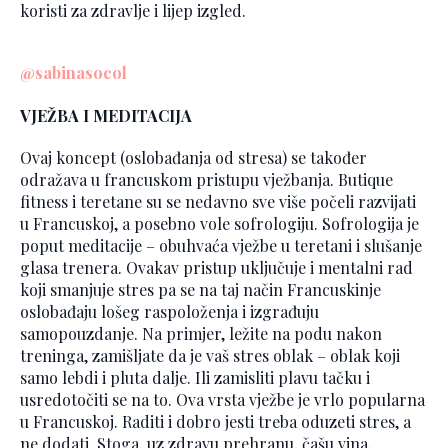
koristi za zdravlje i lijep izgled.
@sabinasocol
VJEŽBA I MEDITACIJA
Ovaj koncept (oslobađanja od stresa) se također
odražava u francuskom pristupu vježbanja. Butique
fitness i teretane su se nedavno sve više počeli razvijati
u Francuskoj, a posebno vole sofrologiju. Sofrologija je
poput meditacije – obuhvaća vježbe u teretani i slušanje
glasa trenera. Ovakav pristup uključuje i mentalni rad
koji smanjuje stres pa se na taj način Francuskinje
oslobađaju lošeg raspoloženja i izgrađuju
samopouzdanje. Na primjer, ležite na podu nakon
treninga, zamišljate da je vaš stres oblak – oblak koji
samo lebdi i pluta dalje. Ili zamisliti plavu tačku i
usredotočiti se na to. Ova vrsta vježbe je vrlo popularna
u Francuskoj. Raditi i dobro jesti treba oduzeti stres, a
ne dodati. Stoga, uz zdravu prehranu, čašu vina,