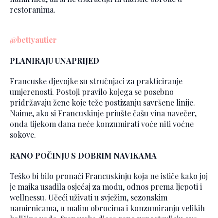
restoranima.
@bettyautier
PLANIRAJU UNAPRIJED
Francuske djevojke su stručnjaci za prakticiranje
umjerenosti. Postoji pravilo kojega se posebno
pridržavaju žene koje teže postizanju savršene linije.
Naime, ako si Francuskinje priušte čašu vina navečer,
onda tijekom dana neće konzumirati voće niti voćne
sokove.
RANO POČINJU S DOBRIM NAVIKAMA
Teško bi bilo pronaći Francuskinju koja ne ističe kako joj
je majka usadila osjećaj za modu, odnos prema ljepoti i
wellnessu. Učeći uživati u svježim, sezonskim
namirnicama, u malim obrocima i konzumiranju velikih