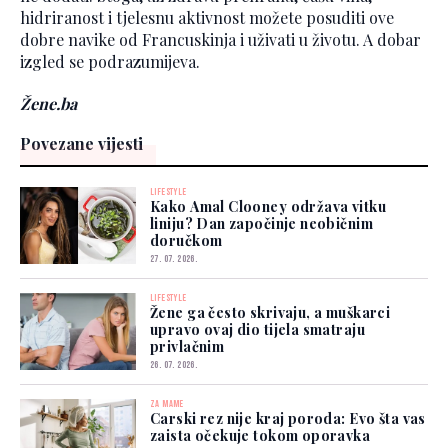
hidriranost i tjelesnu aktivnost možete posuditi ove
dobre navike od Francuskinja i uživati u životu. A dobar
izgled se podrazumijeva.
Žene.ba
Povezane vijesti
LIFESTYLE
Kako Amal Clooney održava vitku
liniju? Dan započinje neobičnim
doručkom
27. 07. 2026.
LIFESTYLE
Žene ga često skrivaju, a muškarci
upravo ovaj dio tijela smatraju
privlačnim
26. 07. 2026.
ZA MAME
Carski rez nije kraj poroda: Evo šta vas
zaista očekuje tokom oporavka