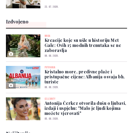
23. 07. 2026.
Izdvojeno
MODA
Kreacije koje su ušle u historiju Met
Gale: Ovih 15 modnih trenutaka se ne
zaboravlja
06. 08. 2026.
PUTOVANJA
Kristalno more, predivne plaže i
pristupačne cijene: Albanija osvaja bh.
turiste
06. 08. 2026.
CELEBRITY
Antonija Čerkez otvorila dušu o ljubavi,
izdaji i uspjehu: "Malo je ljudi kojima
možete vjerovati"
05. 08. 2026.