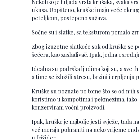
Nekoliko je hiljada vrsta krušaka, svaka vrs
ukusa. Uopšteno, kruške imaju veće okrugl
peteljkom, postepeno sužava.
Sočne su i slatke, sa teksturom pomalo z
Zbog izuzetne slatkoće sok od kruške se p
šećera, kao zaslađivač. Ipak, jedna osredn
Idealna su podrška ljudima koji su, a sve ih 
a time se izložili stresu, brzini i crpljenju
Kruške su poznate po tome što se od njih s
koristimo u kompotima i pekmezima, iako s
konzervirani voćni proizvodi.
Ipak, kruške je najbolje jesti svježe, tada n
već moraju pohraniti na neko vrijeme onda 
u frižider.