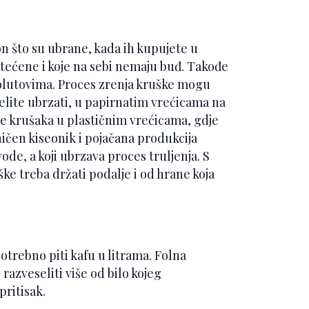
on što su ubrane, kada ih kupujete u
tećene i koje na sebi nemaju buđ. Takođe
olutovima. Proces zrenja kruške mogu
 želite ubrzati, u papirnatim vrećicama na
je krušaka u plastičnim vrećicama, gdje
aničen kiseonik i pojačana produkcija
ode, a koji ubrzava proces truljenja. S
ke treba držati podalje i od hrane koja
trebno piti kafu u litrama. Folna
razveseliti više od bilo kojeg
pritisak.