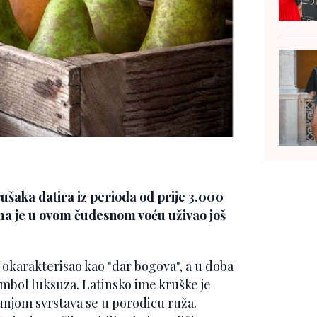
ušaka datira iz perioda od prije 3.000
ma je u ovom čudesnom voću uživao još
okarakterisao kao "dar bogova", a u doba
simbol luksuza. Latinsko ime kruške je
njom svrstava se u porodicu ruža.