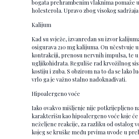
bogata prehrambenim vlaknima pomaže u 
holesterola. Upravo zbog visokog sadržaja 
Kalijum
Kad su svježe, izvanredan su izvor kalijum
osigurava 210 mg kalijuma. On učestvuje u 
kontrakciji, prenosu nervnih impulsa, te 
ugljikohidrata. Reguliše rad krvožilnog sis
kostiju i zuba. S obzirom na to da se lako 
vrlo ga je važno stalno nadoknađivati.
Hipoalergeno voće
Iako ovakvo mišljenje nije potkrijepljeno
karakterišu kao hipoalergeno voće koje ć
neželjene reakcije, za razliku od ostalog v
kojeg se kruške među prvima uvode u pre