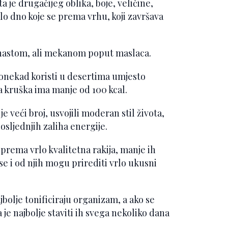
ta je drugačijeg oblika, boje, veličine,
o dno koje se prema vrhu, koji završava
rnastom, ali mekanom poput maslaca.
onekad koristi u desertima umjesto
ja kruška ima manje od 100 kcal.
je veći broj, usvojili moderan stil života,
 posljednjih zaliha energije.
prema vrlo kvalitetna rakija, manje ih
e i od njih mogu prirediti vrlo ukusni
ajbolje tonificiraju organizam, a ako se
je najbolje staviti ih svega nekoliko dana