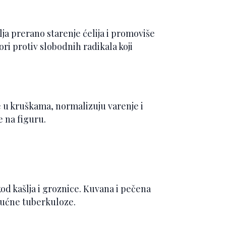
ja prerano starenje ćelija i promoviše
ri protiv slobodnih radikala koji
e u kruškama, normalizuju varenje i
e na figuru.
od kašlja i groznice. Kuvana i pečena
 plućne tuberkuloze.