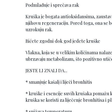
Podmlađuje i sprečava rak
Kruška je bogata antioksidansima, zaustavl
njihovu regeneraciju. Pored toga, ona se bo
uzrokuju rak.
Bićete zgodni dok god jedete kruške
Vlakna, koja se u velikim količinama nalaz
ubrzavaju metabolizam, što pozitivno utič
JESTE LI ZNALI DA...
* smanjuje kašalj i liječi bronhitis
* kruške i esencije suvih krušaka pomažu k
kruška se koristi za liječenje bronhitisa i
* snižava temperaturu