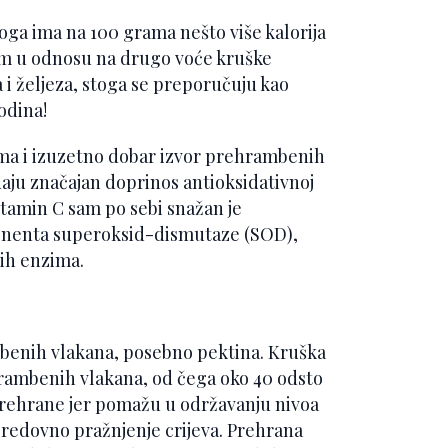
toga ima na 100 grama nešto više kalorija
im u odnosu na drugo voće kruške
 i željeza, stoga se preporučuju kao
odina!
uma i izuzetno dobar izvor prehrambenih
 daju značajan doprinos antioksidativnoj
itamin C sam po sebi snažan je
onenta superoksid-dismutaze (SOD),
nih enzima.
mbenih vlakana, posebno pektina. Kruška
rambenih vlakana, od čega oko 40 odsto
prehrane jer pomažu u održavanju nivoa
u redovno pražnjenje crijeva. Prehrana