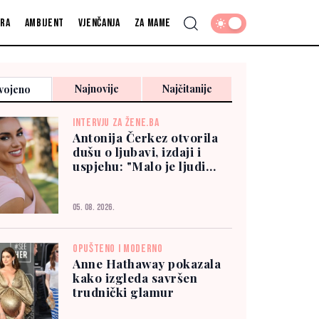
fra
Ambijent
Vjenčanja
Za mame
Najnovije
Najčitanije
vojeno
INTERVJU ZA ŽENE.BA
Antonija Čerkez otvorila
dušu o ljubavi, izdaji i
uspjehu: "Malo je ljudi
kojima možete vjerovati"
05. 08. 2026.
OPUŠTENO I MODERNO
Anne Hathaway pokazala
kako izgleda savršen
trudnički glamur