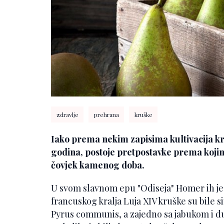
zdravlje
prehrana
kruške
Iako prema nekim zapisima kultivacija kr
godina, postoje pretpostavke prema koji
čovjek kamenog doba.
U svom slavnom epu "Odiseja" Homer ih je 
francuskog kralja Luja XIV kruške su bile 
Pyrus communis, a zajedno sa jabukom i du