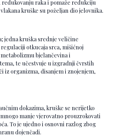
redukovanju raka i pomaže redukciju
vlakana kruške su poželjan dio jelovnika.
a; jedna kruška srednje veličine
regulaciji otkucaja srca, mišićnoj
u metabolizmu bjelančevina i
tema, te učestvuje u izgradnji čvrstih
luči iz organizma, disanjem i znojenjem,
 naučnim dokazima, kruške se nerijetko
e mnogo manje vjerovatno prouzrokovati
oća. To je ujedno i osnovni razlog zbog
hranu dojenčadi.