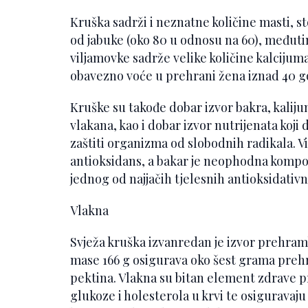
Kruška sadrži i neznatne količine masti, s
od jabuke (oko 80 u odnosu na 60), međut
viljamovke sadrže velike količine kalcijuma
obavezno voće u prehrani žena iznad 40 g
Kruške su takođe dobar izvor bakra, kalij
vlakana, kao i dobar izvor nutrijenata koji
zaštiti organizma od slobodnih radikala. V
antioksidans, a bakar je neophodna komp
jednog od najjačih tjelesnih antioksidativ
Vlakna
Svježa kruška izvanredan je izvor prehra
mase 166 g osigurava oko šest grama preh
pektina. Vlakna su bitan element zdrave 
glukoze i holesterola u krvi te osiguravaj