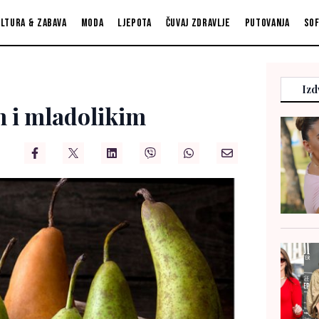
ltura & zabava
Moda
Ljepota
Čuvaj zdravlje
Putovanja
So
Izd
m i mladolikim