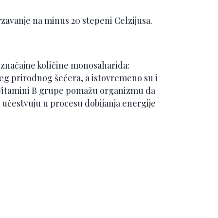
rzavanje na minus 20 stepeni Celzijusa.
že značajne količine monosaharida:
ađeg prirodnog šećera, a istovremeno su i
Vitamini B grupe pomažu organizmu da
e učestvuju u procesu dobijanja energije