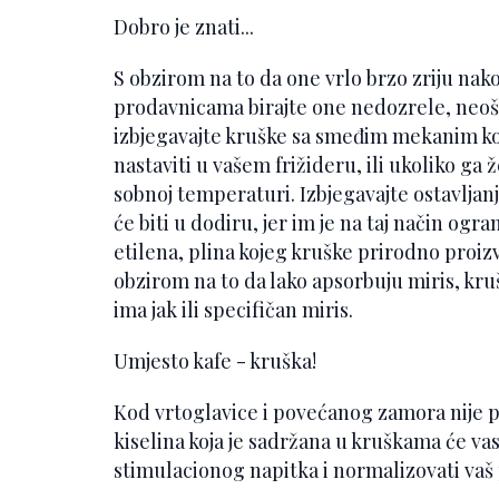
Dobro je znati...
S obzirom na to da one vrlo brzo zriju nak
prodavnicama birajte one nedozrele, neoš
izbjegavajte kruške sa smeđim mekanim k
nastaviti u vašem frižideru, ili ukoliko ga
sobnoj temperaturi. Izbjegavajte ostavljan
će biti u dodiru, jer im je na taj način ogr
etilena, plina kojeg kruške prirodno proizv
obzirom na to da lako apsorbuju miris, kruš
ima jak ili specifičan miris.
Umjesto kafe - kruška!
Kod vrtoglavice i povećanog zamora nije po
kiselina koja je sadržana u kruškama će vas 
stimulacionog napitka i normalizovati vaš 