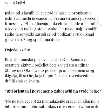
svojoj knjizi.
Jedan od glavnih ciljeva radija taiso je promicanje
jedinstva među učesnicima. Prema stranici posvećenoj
fitnessu, vježbe uključuju pokrete koji bude um i mišiće,
a izvesti ih može gotovo svako. Jedna od najpoznatijih
radio taiso vježbi sastoji se od podizanja ruku iznad
glave i kružnog spuštanja dolje.
Osjećaj svrhe
Postoji japanska poslovica koja kaže: "Samo ako
ostanete aktivni, poželjet ćete živjeti sto godina."
Stanovnici Okinawe to postižu pronalaženjem svog
ikigaija, ili svrhe, koja ih potiče da se usredsrede na
dublji smisao života.
"Biti prisutan i povremeno zaboraviti na svoje brige"
"Ne postoji recept za pronalaženje sreće, ali ključno je
biti prisutan, poboljšati fokus i privremeno zaboraviti