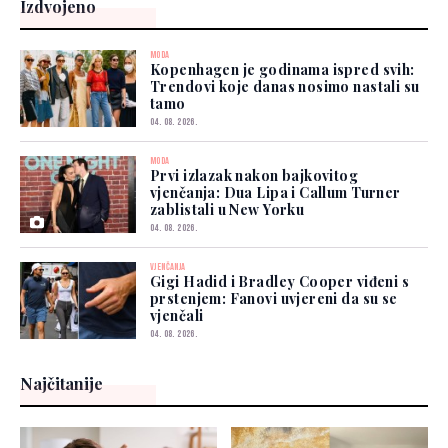
Izdvojeno
MODA
Kopenhagen je godinama ispred svih:
Trendovi koje danas nosimo nastali su
tamo
04. 08. 2026.
MODA
Prvi izlazak nakon bajkovitog
vjenčanja: Dua Lipa i Callum Turner
zablistali u New Yorku
04. 08. 2026.
VJENČANJA
Gigi Hadid i Bradley Cooper viđeni s
prstenjem: Fanovi uvjereni da su se
vjenčali
04. 08. 2026.
Najčitanije