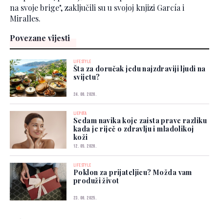
na svoje brige", zaključili su u svojoj knjizi García i
Miralles.
Povezane vijesti
LIFESTYLE
Šta za doručak jedu najzdraviji ljudi na
svijetu?
24. 06. 2026.
LJEPOTA
Sedam navika koje zaista prave razliku
kada je riječ o zdravlju i mladolikoj
koži
12. 05. 2026.
LIFESTYLE
Poklon za prijateljicu? Možda vam
produži život
23. 06. 2025.