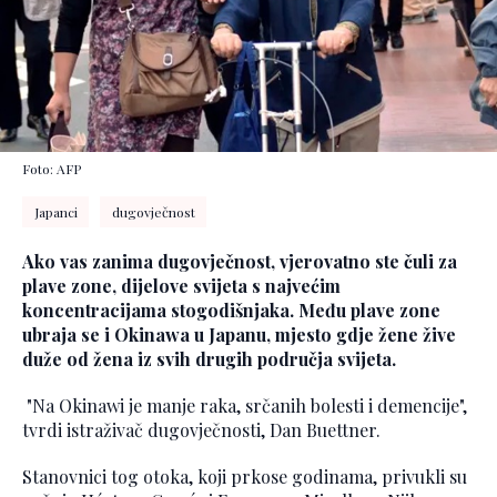
Foto: AFP
Japanci
dugovječnost
Ako vas zanima dugovječnost, vjerovatno ste čuli za
plave zone, dijelove svijeta s najvećim
koncentracijama stogodišnjaka. Među plave zone
ubraja se i Okinawa u Japanu, mjesto gdje žene žive
duže od žena iz svih drugih područja svijeta.
"Na Okinawi je manje raka, srčanih bolesti i demencije",
tvrdi istraživač dugovječnosti, Dan Buettner.
Stanovnici tog otoka, koji prkose godinama, privukli su