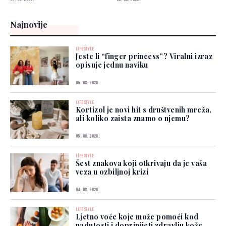
Najnovije
LIFESTYLE
Jeste li “finger princess”? Viralni izraz
opisuje jednu naviku
05. 08. 2026.
LIFESTYLE
Kortizol je novi hit s društvenih mreža,
ali koliko zaista znamo o njemu?
05. 08. 2026.
LIFESTYLE
Šest znakova koji otkrivaju da je vaša
veza u ozbiljnoj krizi
04. 08. 2026.
LIFESTYLE
Ljetno voće koje može pomoći kod
nadutosti i doprinijeti zdravlju kože