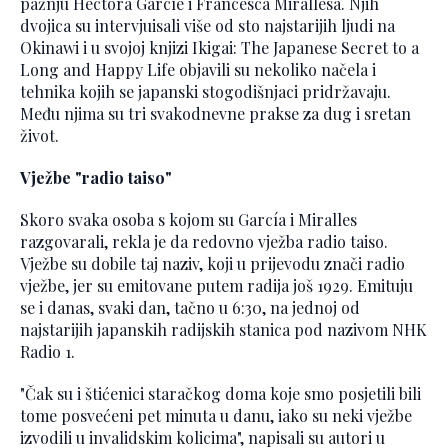
pažnju Héctora Garcíe i Francesca Mirallesa. Njih
dvojica su intervjuisali više od sto najstarijih ljudi na
Okinawi i u svojoj knjizi Ikigai: The Japanese Secret to a
Long and Happy Life objavili su nekoliko načela i
tehnika kojih se japanski stogodišnjaci pridržavaju.
Među njima su tri svakodnevne prakse za dug i sretan
život.
Vježbe "radio taiso"
Skoro svaka osoba s kojom su García i Miralles
razgovarali, rekla je da redovno vježba radio taiso.
Vježbe su dobile taj naziv, koji u prijevodu znači radio
vježbe, jer su emitovane putem radija još 1929. Emituju
se i danas, svaki dan, tačno u 6:30, na jednoj od
najstarijih japanskih radijskih stanica pod nazivom NHK
Radio 1.
"Čak su i štićenici staračkog doma koje smo posjetili bili
tome posvećeni pet minuta u danu, iako su neki vježbe
izvodili u invalidskim kolicima", napisali su autori u