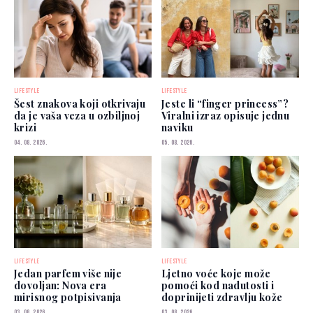
LIFESTYLE
LIFESTYLE
Šest znakova koji otkrivaju
Jeste li “finger princess”?
da je vaša veza u ozbiljnoj
Viralni izraz opisuje jednu
krizi
naviku
04. 08. 2026.
05. 08. 2026.
LIFESTYLE
LIFESTYLE
Jedan parfem više nije
Ljetno voće koje može
dovoljan: Nova era
pomoći kod nadutosti i
mirisnog potpisivanja
doprinijeti zdravlju kože
03. 08. 2026.
03. 08. 2026.