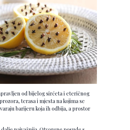
pravljen od bijelog sirćeta i eteričnog
rozora, terasa i mjesta na kojima se
araju barijeru koja ih odbija, a prostor
 i dalje najvažnija. Otvorene posude s