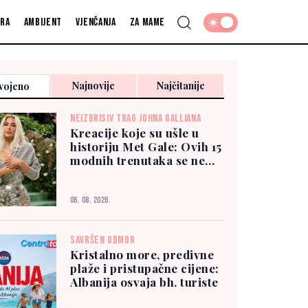
fra
Ambijent
Vjenčanja
Za mame
Najnovije
Najčitanije
vojeno
NEIZBRISIV TRAG JOHNA GALLIANA
Kreacije koje su ušle u
historiju Met Gale: Ovih 15
modnih trenutaka se ne
zaboravlja
06. 08. 2026.
SAVRŠEN ODMOR
Kristalno more, predivne
plaže i pristupačne cijene:
Albanija osvaja bh. turiste