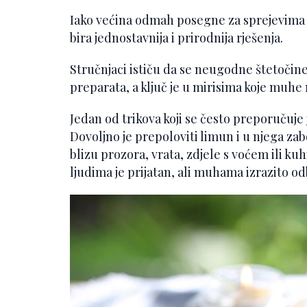
Iako većina odmah posegne za sprejevima i
bira jednostavnija i prirodnija rješenja.
Stručnjaci ističu da se neugodne štetočin
preparata, a ključ je u mirisima koje muhe
Jedan od trikova koji se često preporučuje 
Dovoljno je prepoloviti limun i u njega zabo
blizu prozora, vrata, zdjele s voćem ili ku
ljudima je prijatan, ali muhama izrazito od