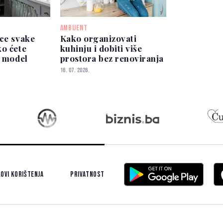
AMBIJENT
rce svake
Kako organizovati
ko ćete
kuhinju i dobiti više
i model
prostora bez renoviranja
16. 07. 2026.
ovi korištenja
Privatnost