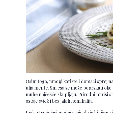
Osim toga, mnogi koriste i domaći sprej na
ulja mente. Smjesa se može poprskati oko p
muhe najčešće skupljaju. Prirodni mirisi stv
ostaje svjež i bez jakih hemikalija.
Ipak, stručnjaci naglašavaju da je higijena