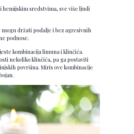
 hemijskim sredstvima, sve više ljudi
e mogu držati podalje i bez agresivnih
 ne podnose.
jeste kombinacija limuna i klinčića.
sti nekoliko klinčića, pa ga postaviti
hinjskih površina. Miris ove kombinacije
bojan.