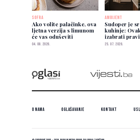
SOFRA
AMBIJENT
Ako volite palačinke, ova
Sudoper je s
ljetna verzija s limunom
kuhinje: Ova
će vas oduševiti
izabrati prav
04. 08. 2026.
25. 07. 2026.
O nama
Oglašavanje
Kontakt
Usl