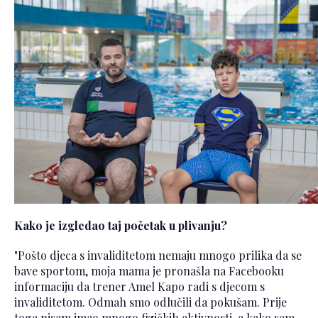
Kako je izgledao taj početak u plivanju?
"Pošto djeca s invaliditetom nemaju mnogo prilika da se
bave sportom, moja mama je pronašla na Facebooku
informaciju da trener Amel Kapo radi s djecom s
invaliditetom. Odmah smo odlučili da pokušam. Prije
toga nisam imao mnogo fizičkih aktivnosti, a kako sam