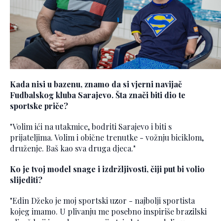
Kada nisi u bazenu, znamo da si vjerni navijač
Fudbalskog kluba Sarajevo. Šta znači biti dio te
sportske priče?
"Volim ići na utakmice, bodriti Sarajevo i biti s
prijateljima. Volim i obične trenutke - vožnju biciklom,
druženje. Baš kao sva druga djeca."
Ko je tvoj model snage i izdržljivosti, čiji put bi volio
slijediti?
"Edin Džeko je moj sportski uzor - najbolji sportista
kojeg imamo. U plivanju me posebno inspiriše brazilski