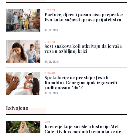
LIFESTYLE
Partner, djeca i posao nisu prepreka:
Evo kako sačuvati prava prijateljstva
06. 08. 2026.
LIFESTYLE
Šest znakova koji otkrivaju da je vaša
veza u ozbiljnoj krizi
04. 08. 2026.
VJENČANJA
Spekulacije ne prestaju: Jesu li
Ronaldo i Georgina ipak izgovorili
sudbonosno "da"?
03. 08. 2026.
Izdvojeno
MODA
Kreacije koje su ušle u historiju Met
Gale: Ovih 15 modnih trenutaka se ne