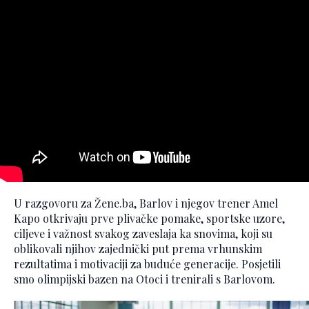
U razgovoru za Žene.ba, Barlov i njegov trener Amel
Kapo otkrivaju prve plivačke pomake, sportske uzore,
ciljeve i važnost svakog zaveslaja ka snovima, koji su
oblikovali njihov zajednički put prema vrhunskim
rezultatima i motivaciji za buduće generacije. Posjetili
smo olimpijski bazen na Otoci i trenirali s Barlovom.