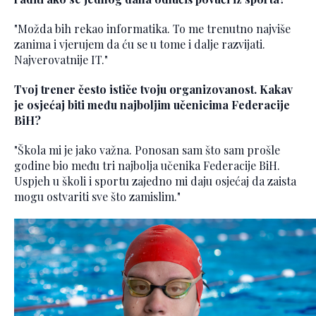
"Možda bih rekao informatika. To me trenutno najviše
zanima i vjerujem da ću se u tome i dalje razvijati.
Najverovatnije IT."
Tvoj trener često ističe tvoju organizovanost. Kakav
je osjećaj biti među najboljim učenicima Federacije
BiH?
"Škola mi je jako važna. Ponosan sam što sam prošle
godine bio među tri najbolja učenika Federacije BiH.
Uspjeh u školi i sportu zajedno mi daju osjećaj da zaista
mogu ostvariti sve što zamislim."