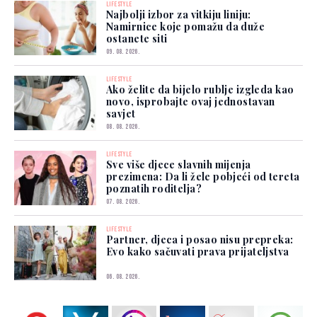
LIFESTYLE
Najbolji izbor za vitkiju liniju:
Namirnice koje pomažu da duže
ostanete siti
09. 08. 2026.
LIFESTYLE
Ako želite da bijelo rublje izgleda kao
novo, isprobajte ovaj jednostavan
savjet
08. 08. 2026.
LIFESTYLE
Sve više djece slavnih mijenja
prezimena: Da li žele pobjeći od tereta
poznatih roditelja?
07. 08. 2026.
LIFESTYLE
Partner, djeca i posao nisu prepreka:
Evo kako sačuvati prava prijateljstva
06. 08. 2026.