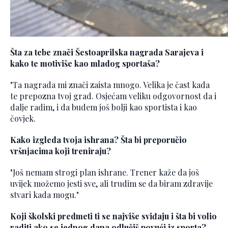
Šta za tebe znači Šestoaprilska nagrada Sarajeva i
kako te motiviše kao mladog sportaša?
"Ta nagrada mi znači zaista mnogo. Velika je čast kada
te prepozna tvoj grad. Osjećam veliku odgovornost da i
dalje radim, i da budem još bolji kao sportista i kao
čovjek.
Kako izgleda tvoja ishrana? Šta bi preporučio
vršnjacima koji treniraju?
"Još nemam strogi plan ishrane. Trener kaže da još
uvijek možemo jesti sve, ali trudim se da biram zdravije
stvari kada mogu."
Koji školski predmeti ti se najviše sviđaju i šta bi volio
raditi ako se jednog dana odlučiš povući iz sporta?