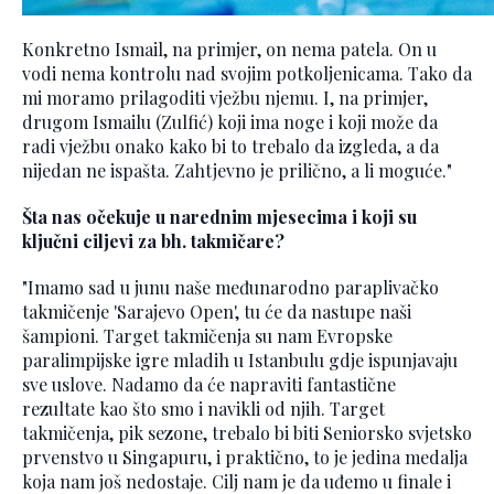
Konkretno Ismail, na primjer, on nema patela. On u
vodi nema kontrolu nad svojim potkoljenicama. Tako da
mi moramo prilagoditi vježbu njemu. I, na primjer,
drugom Ismailu (Zulfić) koji ima noge i koji može da
radi vježbu onako kako bi to trebalo da izgleda, a da
nijedan ne ispašta. Zahtjevno je prilično, a li moguće."
Šta nas očekuje u narednim mjesecima i koji su
ključni ciljevi za bh. takmičare?
"Imamo sad u junu naše međunarodno paraplivačko
takmičenje 'Sarajevo Open', tu će da nastupe naši
šampioni. Target takmičenja su nam Evropske
paralimpijske igre mladih u Istanbulu gdje ispunjavaju
sve uslove. Nadamo da će napraviti fantastične
rezultate kao što smo i navikli od njih. Target
takmičenja, pik sezone, trebalo bi biti Seniorsko svjetsko
prvenstvo u Singapuru, i praktično, to je jedina medalja
koja nam još nedostaje. Cilj nam je da uđemo u finale i