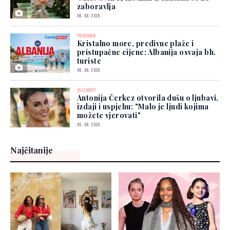
zaboravlja
06. 08. 2026.
PUTOVANJA
Kristalno more, predivne plaže i
pristupačne cijene: Albanija osvaja bh.
turiste
06. 08. 2026.
CELEBRITY
Antonija Čerkez otvorila dušu o ljubavi,
izdaji i uspjehu: "Malo je ljudi kojima
možete vjerovati"
05. 08. 2026.
Najčitanije