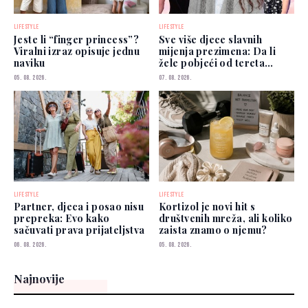
LIFESTYLE
LIFESTYLE
Jeste li “finger princess”?
Sve više djece slavnih
Viralni izraz opisuje jednu
mijenja prezimena: Da li
naviku
žele pobjeći od tereta
poznatih roditelja?
05. 08. 2026.
07. 08. 2026.
LIFESTYLE
LIFESTYLE
Partner, djeca i posao nisu
Kortizol je novi hit s
prepreka: Evo kako
društvenih mreža, ali koliko
sačuvati prava prijateljstva
zaista znamo o njemu?
06. 08. 2026.
05. 08. 2026.
Najnovije