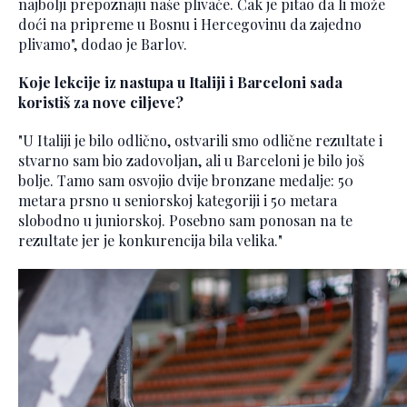
najbolji prepoznaju naše plivače. Čak je pitao da li može
doći na pripreme u Bosnu i Hercegovinu da zajedno
plivamo", dodao je Barlov.
Koje lekcije iz nastupa u Italiji i Barceloni sada
koristiš za nove ciljeve?
"U Italiji je bilo odlično, ostvarili smo odlične rezultate i
stvarno sam bio zadovoljan, ali u Barceloni je bilo još
bolje. Tamo sam osvojio dvije bronzane medalje: 50
metara prsno u seniorskoj kategoriji i 50 metara
slobodno u juniorskoj. Posebno sam ponosan na te
rezultate jer je konkurencija bila velika."