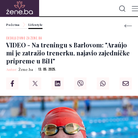
Početna
Lifestyle
EKSKLUZIVNO ZA ŽENE.BA
VIDEO - Na treningu s Barlovom: "Araújo
mi je zatražio trenerku, najavio zajedničke
pripreme u BiH"
Autor:
Žene.ba
13. 05. 2025.