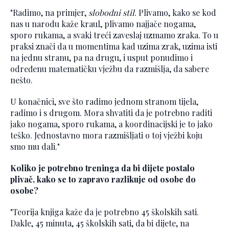
"Radimo, na primjer,
slobodni stil
. Plivamo, kako se kod
nas u narodu kaže kraul, plivamo najjače nogama,
sporo rukama, a svaki treći zaveslaj uzmamo zraka. To u
praksi znači da u momentima kad uzima zrak, uzima isti
na jednu stranu, pa na drugu, i usput ponudimo i
određenu matematičku vježbu da razmišlja, da sabere
nešto.
U konačnici, sve što radimo jednom stranom tijela,
radimo i s drugom. Mora shvatiti da je potrebno raditi
jako nogama, sporo rukama, a koordinacijski je to jako
teško. Jednostavno mora razmišljati o toj vježbi koju
smo mu dali."
Koliko je potrebno treninga da bi dijete postalo
plivač, kako se to zapravo razlikuje od osobe do
osobe?
"Teorija knjiga kaže da je potrebno 45 školskih sati.
Dakle, 45 minuta, 45 školskih sati, da bi dijete, na