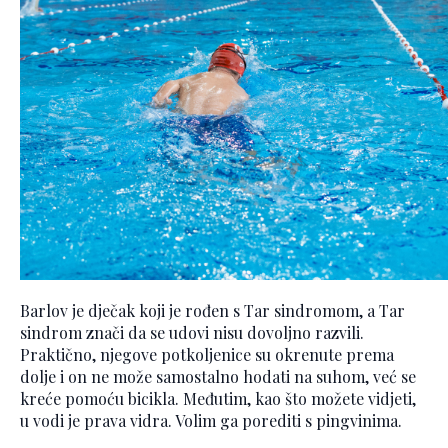
Barlov je dječak koji je rođen s Tar sindromom, a Tar
sindrom znači da se udovi nisu dovoljno razvili.
Praktično, njegove potkoljenice su okrenute prema
dolje i on ne može samostalno hodati na suhom, već se
kreće pomoću bicikla. Međutim, kao što možete vidjeti,
u vodi je prava vidra. Volim ga porediti s pingvinima.