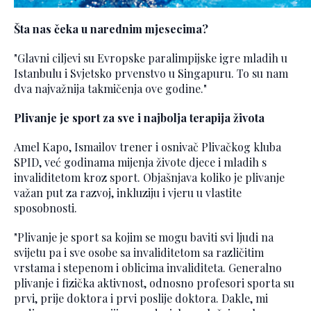
Šta nas čeka u narednim mjesecima?
"Glavni ciljevi su Evropske paralimpijske igre mladih u
Istanbulu i Svjetsko prvenstvo u Singapuru. To su nam
dva najvažnija takmičenja ove godine."
Plivanje je sport za sve i najbolja terapija života
Amel Kapo, Ismailov trener i osnivač Plivačkog kluba
SPID, već godinama mijenja živote djece i mladih s
invaliditetom kroz sport. Objašnjava koliko je plivanje
važan put za razvoj, inkluziju i vjeru u vlastite
sposobnosti.
"Plivanje je sport sa kojim se mogu baviti svi ljudi na
svijetu pa i sve osobe sa invaliditetom sa različitim
vrstama i stepenom i oblicima invaliditeta. Generalno
plivanje i fizička aktivnost, odnosno profesori sporta su
prvi, prije doktora i prvi poslije doktora. Dakle, mi