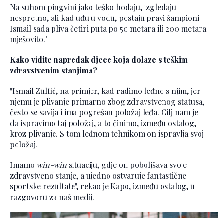
Na suhom pingvini jako teško hodaju, izgledaju
nespretno, ali kad uđu u vodu, postaju pravi šampioni.
Ismail sada pliva četiri puta po 50 metara ili 200 metara
mješovito."
Kako vidite napredak djece koja dolaze s teškim
zdravstvenim stanjima?
"Ismail Zulfić, na primjer, kad radimo leđno s njim, jer
njemu je plivanje primarno zbog zdravstvenog statusa,
često se savija i ima pogrešan položaj leđa. Cilj nam je
da ispravimo taj položaj, a to činimo, između ostalog,
kroz plivanje. S tom leđnom tehnikom on ispravlja svoj
položaj.
Imamo
win-win
situaciju, gdje on poboljšava svoje
zdravstveno stanje, a ujedno ostvaruje fantastične
sportske rezultate", rekao je Kapo, između ostalog, u
razgovoru za naš medij.