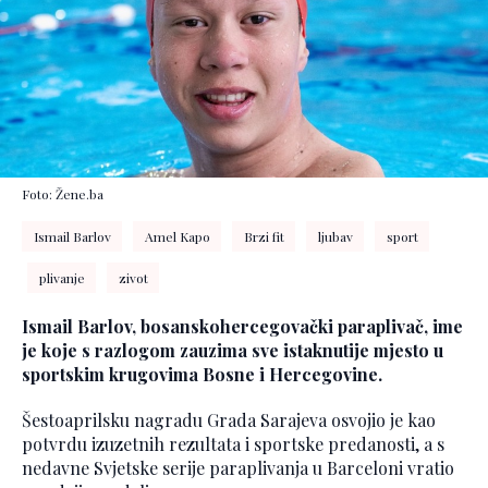
Foto: Žene.ba
Ismail Barlov
Amel Kapo
Brzi fit
ljubav
sport
plivanje
zivot
Ismail Barlov, bosanskohercegovački paraplivač, ime
je koje s razlogom zauzima sve istaknutije mjesto u
sportskim krugovima Bosne i Hercegovine.
Šestoaprilsku nagradu Grada Sarajeva osvojio je kao
potvrdu izuzetnih rezultata i sportske predanosti, a s
nedavne Svjetske serije paraplivanja u Barceloni vratio