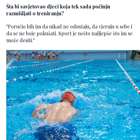
Šta bi savjetovao djeci koja tek sada počinju
razmišljati o treniranju?
"Poručio bih im da nikad ne odustaju, da vjeruju u sebe i
da se ne boje pokušati. Sport je nešto najljepše što im se
može desiti."