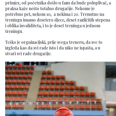
primjer, od početnika došlo u fazu da bude poluplivač, a
praksa kaže nešto totalno drugačije. Nekome je
potrebno pet, nekom 10, a nekima i 20. Trenutno na
treningu imamo desetero djece, deset različitih stepena
i oblika invaliditeta, i to je deset treninga u jednom
treningu.
Teško je orgnizacijski, prije svega treneru, da sve to
izgleda kao da svi rade isto i da niko ne ispašta, a u
stvari svi rade drugačije.