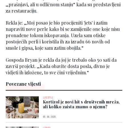
„prašnjavi, ali u odličnom stanju“ kada su predstavljeni
za restauraciju.
Rekla je: „Moj posao je bio procijeniti 'jets' i zatim
napraviti nove perle kako bi se zamijenile one koje nisu
pronađene tokom iskopavanja. Uzela sam otiske
postojećih perli i koristila ih za izradu 66 novih od
smole i gipsa, koje sam zatim obojila.“
Gospođa Bryan je rekla da joj je trebalo oko 50 sati da
završi projekt. „Kada obavite dosta posla, divno je
vidjeti ih izložene, to sve čini vrijednim.“
Povezane vijesti
LIFESTYLE
Kortizol je novi hit s društvenih mreža,
ali koliko zaista znamo o njemu?
05. 08. 2026.