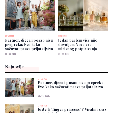
LIFESTYLE
LIFESTYLE
Partner, djeca i posao nisu
Jedan parfem više nije
prepreka: Evo kako
dovoljan: Nova era
sačuvati prava prijateljstva
mirisnog potpisivanja
06. 08. 2026.
03. 08. 2026.
Najnovije
LIFESTYLE
Partner, djeca i posao nisu prepreka:
Evo kako sačuvati prava prijateljstva
06. 08. 2026.
LIFESTYLE
Jeste li “finger princess”? Viralni izraz