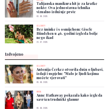
LJEPOTA
Talijanska manikura hit je za kratke
nokte: Ova jednostavna tehnika
vizualno izdužuje prste
03. 08. 2026.
CELEBRITY
Bez šminke i s osmijehom: Gisele
Bündchen u 46. godini izgleda bolje
nego ikad
23. 07. 2026.
Izdvojeno
CELEBRITY
Antonija Čerkez otvorila dušu o ljubavi,
izdaji i uspjehu: "Malo je ljudi kojima
možete vjerovati"
05. 08. 2026.
MODA
Anne Hathaway pokazala kako izgleda
savršen trudnički glamur
05. 08. 2026.