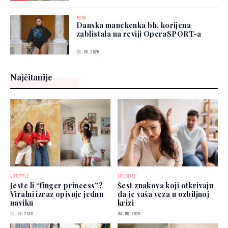
MODA
Danska manekenka bh. korijena
zablistala na reviji OperaSPORT-a
05. 08. 2026.
Najčitanije
LIFESTYLE
LIFESTYLE
Jeste li “finger princess”?
Šest znakova koji otkrivaju
Viralni izraz opisuje jednu
da je vaša veza u ozbiljnoj
naviku
krizi
05. 08. 2026.
04. 08. 2026.