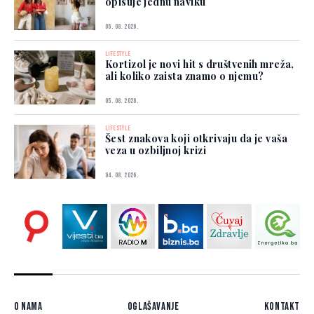
opisuje jednu naviku
05. 08. 2026.
LIFESTYLE
Kortizol je novi hit s društvenih mreža,
ali koliko zaista znamo o njemu?
05. 08. 2026.
LIFESTYLE
Šest znakova koji otkrivaju da je vaša
veza u ozbiljnoj krizi
04. 08. 2026.
O nama
Oglašavanje
Kontakt