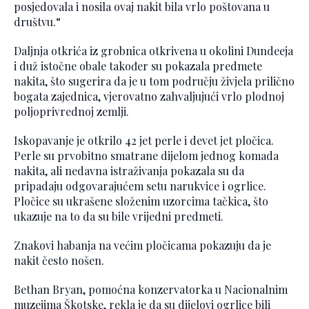
posjedovala i nosila ovaj nakit bila vrlo poštovana u
društvu.“
Daljnja otkrića iz grobnica otkrivena u okolini Dundeeja
i duž istočne obale također su pokazala predmete
nakita, što sugerira da je u tom području živjela prilično
bogata zajednica, vjerovatno zahvaljujući vrlo plodnoj
poljoprivrednoj zemlji.
Iskopavanje je otkrilo 42 jet perle i devet jet pločica.
Perle su prvobitno smatrane dijelom jednog komada
nakita, ali nedavna istraživanja pokazala su da
pripadaju odgovarajućem setu narukvice i ogrlice.
Pločice su ukrašene složenim uzorcima tačkica, što
ukazuje na to da su bile vrijedni predmeti.
Znakovi habanja na većim pločicama pokazuju da je
nakit često nošen.
Bethan Bryan, pomoćna konzervatorka u Nacionalnim
muzejima Škotske, rekla je da su dijelovi ogrlice bili