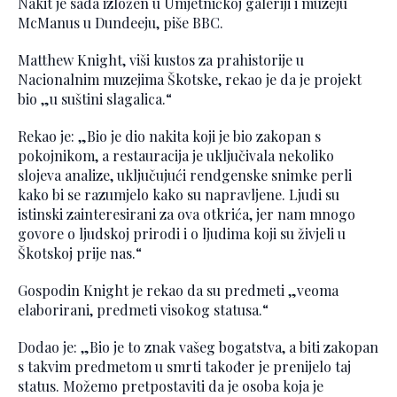
Nakit je sada izložen u Umjetničkoj galeriji i muzeju
McManus u Dundeeju, piše BBC.
Matthew Knight, viši kustos za prahistorije u
Nacionalnim muzejima Škotske, rekao je da je projekt
bio „u suštini slagalica.“
Rekao je: „Bio je dio nakita koji je bio zakopan s
pokojnikom, a restauracija je uključivala nekoliko
slojeva analize, uključujući rendgenske snimke perli
kako bi se razumjelo kako su napravljene. Ljudi su
istinski zainteresirani za ova otkrića, jer nam mnogo
govore o ljudskoj prirodi i o ljudima koji su živjeli u
Škotskoj prije nas.“
Gospodin Knight je rekao da su predmeti „veoma
elaborirani, predmeti visokog statusa.“
Dodao je: „Bio je to znak vašeg bogatstva, a biti zakopan
s takvim predmetom u smrti također je prenijelo taj
status. Možemo pretpostaviti da je osoba koja je