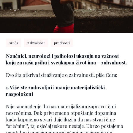
sreća
zahvalnost
prednosti
Naučnici, neurolozi i psiholozi ukazuju na važnost
koju za našu psihu i sveukupan život ima – zahvalnost.
Evo šta otkriva istraživanje o zahvalnosti, piše Cdm:
1. Više ste zadovoljni i manje materijalistički
raspoloženi
Nije iznenađenje da nas materijalizam zapravo čini
nesrećnima. Dok privremeno otpuštanje dopamina
kada kupujemo stvari daje iluziju da nas stvari čine
“srećnim”, taj osjećaj uskoro nestaje. Ubrzo postajemo
mentalno i emocionalno zakačeni na uvjerenje da