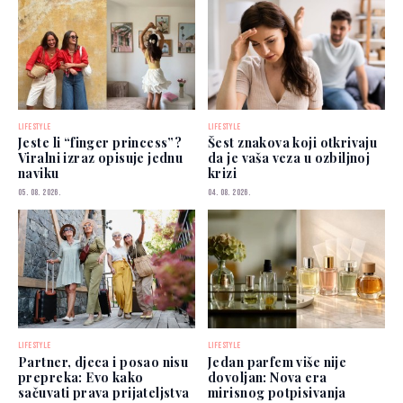
LIFESTYLE
LIFESTYLE
Jeste li “finger princess”?
Šest znakova koji otkrivaju
Viralni izraz opisuje jednu
da je vaša veza u ozbiljnoj
naviku
krizi
05. 08. 2026.
04. 08. 2026.
LIFESTYLE
LIFESTYLE
Partner, djeca i posao nisu
Jedan parfem više nije
prepreka: Evo kako
dovoljan: Nova era
sačuvati prava prijateljstva
mirisnog potpisivanja