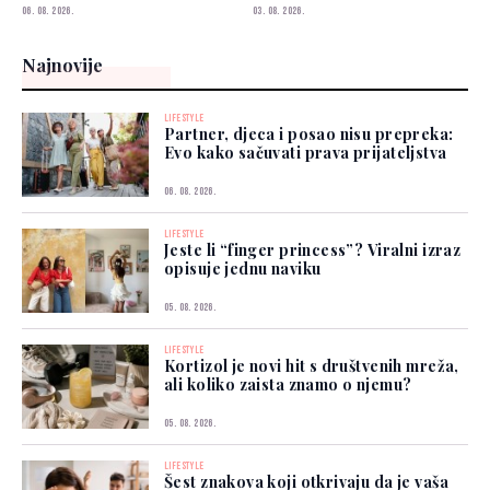
06. 08. 2026.
03. 08. 2026.
Najnovije
LIFESTYLE
Partner, djeca i posao nisu prepreka:
Evo kako sačuvati prava prijateljstva
06. 08. 2026.
LIFESTYLE
Jeste li “finger princess”? Viralni izraz
opisuje jednu naviku
05. 08. 2026.
LIFESTYLE
Kortizol je novi hit s društvenih mreža,
ali koliko zaista znamo o njemu?
05. 08. 2026.
LIFESTYLE
Šest znakova koji otkrivaju da je vaša