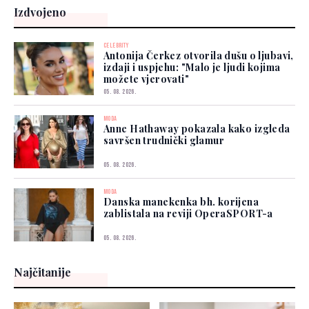
Izdvojeno
CELEBRITY
Antonija Čerkez otvorila dušu o ljubavi,
izdaji i uspjehu: "Malo je ljudi kojima
možete vjerovati"
05. 08. 2026.
MODA
Anne Hathaway pokazala kako izgleda
savršen trudnički glamur
05. 08. 2026.
MODA
Danska manekenka bh. korijena
zablistala na reviji OperaSPORT-a
05. 08. 2026.
Najčitanije