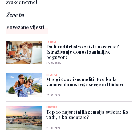
svakodnevno!
Žene.ba
Povezane vijesti
ZA MAME
Da li roditeljstvo zaista usrećuje?
Istraživanje donosi zanimljive
odgovore
27. 07. 2026.
LIFESTYLE
Mnogi će se iznenaditi: Evo kada
samoća donosi više sreće od ljubavi
17. 06. 2026.
PUTOVANJA
Top 10 najsretnijih zemalja svijeta: Ko
vodi, a ko zaostaje?
21. 03. 2026.