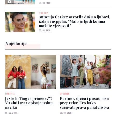
06. 08. 2026.
CELEBRITY
Antonija Čerkez otvorila dušu o ljubavi,
izdaji i uspjehu: "Malo je ljudi kojima
možete vjerovati"
05. 08. 2026.
Najčitanije
LIFESTYLE
LIFESTYLE
Jeste li “finger princess”?
Partner, djeca i posao nisu
Viralni izraz opisuje jednu
prepreka: Evo kako
naviku
sačuvati prava prijateljstva
05. 08. 2026.
06. 08. 2026.