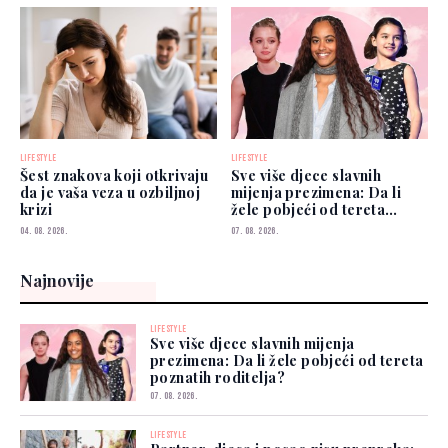
LIFESTYLE
LIFESTYLE
Šest znakova koji otkrivaju
Sve više djece slavnih
da je vaša veza u ozbiljnoj
mijenja prezimena: Da li
krizi
žele pobjeći od tereta
poznatih roditelja?
04. 08. 2026.
07. 08. 2026.
Najnovije
LIFESTYLE
Sve više djece slavnih mijenja
prezimena: Da li žele pobjeći od tereta
poznatih roditelja?
07. 08. 2026.
LIFESTYLE