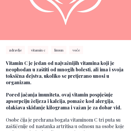
zdravlje
vitamin c
limun
voće
Vitamin C je jedan od najvažnijih vitamina koji je
neophodan u zaštiti od mnogih bolesti, ali ima i svoja
toksična dejstva, ukoliko se pretjerano unosi u
organizam.
Pored jačanja imuniteta, ovaj vitamin pospješuje
apsorpciju željeza i kalcija, pomaže kod alergija,
olakšava skidanje kilograma i važan je za dobar vid.
Osobe čija je prehrana bogata vitaminom C tri puta su
zaštićenije od nastanka artritisa u odnosu na osobe koje