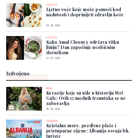
LIFESTYLE
Ljetno voće koje može pomoći kod
nadutosti i doprinijeti zdravlju kože
03. 08. 2026.
LIFESTYLE
Kako Amal Clooney održava vitku
liniju? Dan započinje neobičnim
doručkom
27. 07. 2026.
Izdvojeno
MODA
Kreacije koje su ušle u historiju Met
Gale: Ovih 15 modnih trenutaka se ne
zaboravlja
06. 08. 2026.
PUTOVANJA
Kristalno more, predivne plaže i
pristupačne cijene: Albanija osvaja bh.
turiste