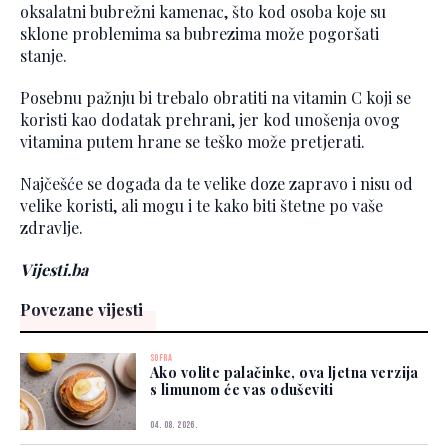
oksalatni bubrežni kamenac, što kod osoba koje su
sklone problemima sa bubrezima može pogoršati
stanje.
Posebnu pažnju bi trebalo obratiti na vitamin C koji se
koristi kao dodatak prehrani, jer kod unošenja ovog
vitamina putem hrane se teško može pretjerati.
Najčešće se događa da te velike doze zapravo i nisu od
velike koristi, ali mogu i te kako biti štetne po vaše
zdravlje.
Vijesti.ba
Povezane vijesti
SOFRA
Ako volite palačinke, ova ljetna verzija
s limunom će vas oduševiti
04. 08. 2026.