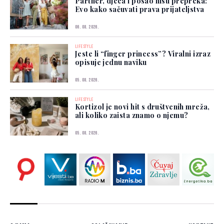
Partner, djeca i posao nisu prepreka:
Evo kako sačuvati prava prijateljstva
06. 08. 2026.
LIFESTYLE
Jeste li “finger princess”? Viralni izraz
opisuje jednu naviku
05. 08. 2026.
LIFESTYLE
Kortizol je novi hit s društvenih mreža,
ali koliko zaista znamo o njemu?
05. 08. 2026.