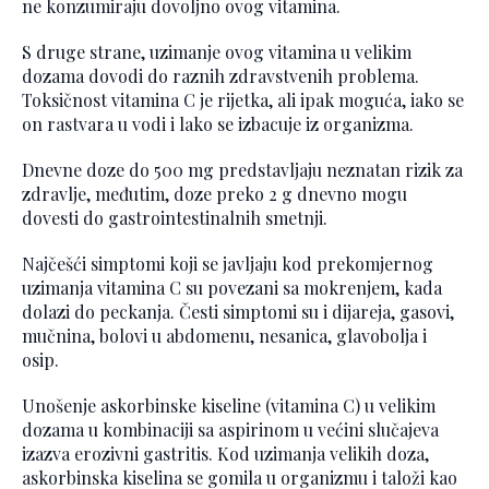
ne konzumiraju dovoljno ovog vitamina.
S druge strane, uzimanje ovog vitamina u velikim
dozama dovodi do raznih zdravstvenih problema.
Toksičnost vitamina C je rijetka, ali ipak moguća, iako se
on rastvara u vodi i lako se izbacuje iz organizma.
Dnevne doze do 500 mg predstavljaju neznatan rizik za
zdravlje, međutim, doze preko 2 g dnevno mogu
dovesti do gastrointestinalnih smetnji.
Najčešći simptomi koji se javljaju kod prekomjernog
uzimanja vitamina C su povezani sa mokrenjem, kada
dolazi do peckanja. Česti simptomi su i dijareja, gasovi,
mučnina, bolovi u abdomenu, nesanica, glavobolja i
osip.
Unošenje askorbinske kiseline (vitamina C) u velikim
dozama u kombinaciji sa aspirinom u većini slučajeva
izazva erozivni gastritis. Kod uzimanja velikih doza,
askorbinska kiselina se gomila u organizmu i taloži kao