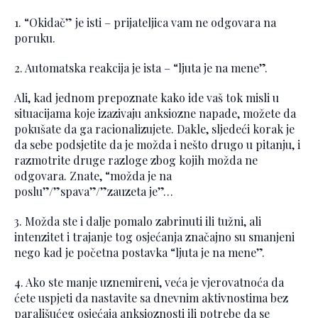
1. “Okidač” je isti – prijateljica vam ne odgovara na
poruku.
2. Automatska reakcija je ista – “ljuta je na mene”.
Ali, kad jednom prepoznate kako ide vaš tok misli u
situacijama koje izazivaju anksiozne napade, možete da
pokušate da ga racionalizujete. Dakle, sljedeći korak je
da sebe podsjetite da je možda i nešto drugo u pitanju, i
razmotrite druge razloge zbog kojih možda ne
odgovara. Znate, “možda je na
poslu”/”spava”/”zauzeta je”…
3. Možda ste i dalje pomalo zabrinuti ili tužni, ali
intenzitet i trajanje tog osjećanja značajno su smanjeni
nego kad je početna postavka “ljuta je na mene”.
4. Ako ste manje uznemireni, veća je vjerovatnoća da
ćete uspjeti da nastavite sa dnevnim aktivnostima bez
parališućeg osjećaja anksioznosti ili potrebe da se