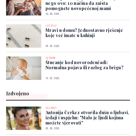
nego ovo: 10 načina da zaista
pomognete novopečenoj mami
24. 06. 2026.
LIFESTYLE
Mravi u domu? Jednostavno rješenje
koje već imate u kuhinji
09. 05. 2026.
ZA MAME
Štucanje kod novorođenčadi:
Normalna pojava ili razlog za brigu?
19. 02. 2026.
Izdvojeno
CELEBRITY
Antonija Čerkez otvorila dušu o ljubavi,
izdaji i uspjehu: "Malo je ljudi kojima
možete vjerovati"
05. 08. 2026.