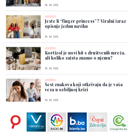
06. 08. 2026.
LIFESTYLE
Jeste li “finger princess”? Viralni izraz
opisuje jednu naviku
05. 08. 2026.
LIFESTYLE
Kortizol je novi hit s društvenih mreža,
ali koliko zaista znamo o njemu?
05. 08. 2026.
LIFESTYLE
Šest znakova koji otkrivaju da je vaša
veza u ozbiljnoj krizi
04. 08. 2026.