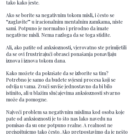
tako kako jeste.
Ako se borite sa negativnim tokom misli, i često se
“zaglavite” u iracionalnim mentalnim zamkama, niste
sami. Potpuno je normalno i prirodno da imate
negativne misli. Nema razloga da se toga stidite.
Ali, ako patite od anksioznosti, vjerovatno ste primijetili
da se ovi frustrirajući obrasci ponašanja ponavljaju
iznova i iznova tokom dana.
Kako možete da pokušate da se izborite sa tim?
Potrebno je samo da budete svjesni procesa koji se
odvija u vama. Zvuči suviše jednostavno da bi bilo
istinito, ali u blažim slučajevima anksioznosti stvarno
može da pomogne.
Najveći problem sa negativnim mislima kod osoba koje
pate od anksioznosti je to što nas lako navedu na
pomisao da su one potpuno realne. A realnost ne
preispitujemo tako često. Ako pretpostavimo da je nešto