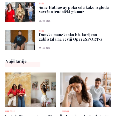
MODA
Anne Hathaway pokazala kako izgleda
savršen trudnički glamur
05. 08. 2026.
MODA
Danska manekenka bh. korijena
zablistala na reviji OperaSPORT-a
05. 08. 2026.
Najčitanije
LIFESTYLE
LIFESTYLE