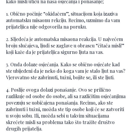
kako misli utiču na naša osjećanja i ponašanje;
1. Obično počinje “okidačem”, situacijom koja izaziva
automatsku misaonu rekciju. Recimo, uzmimo da vam
prijateljica nije odgovorila na poruku.
2. Sljedeća je automatska misaona reakcija. U najvećem
broju slučajeva, ljudi se zaglave u obrascu “čitača misli”
koji kaže da je prijateljica sigurno ljuta na vas.
3. Onda dolaze osjećanja. Kako se obično osjećate kad
ste ubijeđeni da je neko do koga vam je stalo ljut na vas?
Vjerovatno ste zabrinuti, tužni, bojite se, ili ste ljuti.
4. Poslije ovoga dolazi ponašanje. Ovo se prilično
razlikuje od osobe do osobe, ali sa različitim osjećanjima
povezuju se uobičajena ponašanja. Recimo, ako ste
zabrinuti i tužni, možda ste tip osobe koji će se zatvoriti
u svoju sobu. Ili, možda sebi u takvim situacijama
skrećete misli sa problema tako što tražite društvo
drugih prijatelja.