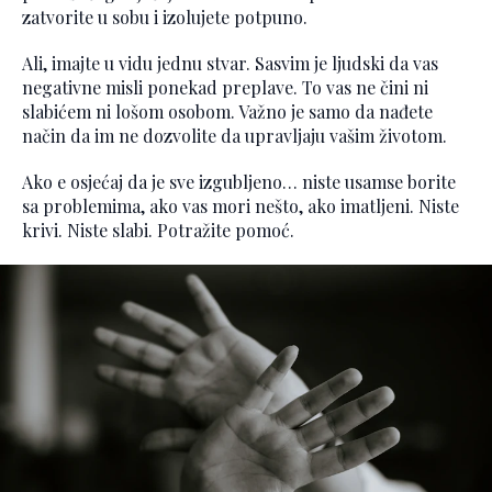
zatvorite u sobu i izolujete potpuno.
Ali, imajte u vidu jednu stvar. Sasvim je ljudski da vas
negativne misli ponekad preplave. To vas ne čini ni
slabićem ni lošom osobom. Važno je samo da nađete
način da im ne dozvolite da upravljaju vašim životom.
Ako e osjećaj da je sve izgubljeno… niste usamse borite
sa problemima, ako vas mori nešto, ako imatljeni. Niste
krivi. Niste slabi. Potražite pomoć.