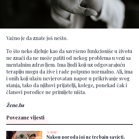
Važno je da znate još nešto.
To što neko djeluje kao da savršeno funkcioniše u životu
ne znači da ne može patiti od nekog problema u vezi sa
mentalnim zdravljem. Ima ljudi koji uz odgovarajuću
terapiju mogu da žive i rade potpuno normalno. Ali, ima
i onih koji ulažu nevjerovatan napor u prikrivanje svog
stanja, tako da njihovi prijatelji, kolege, ponekad čak i
članovi porodice ne primijete ništa.
Žene.ba
Povezane vijesti
ZA MAME
Nakon poroda joj ne trebaju savjeti,