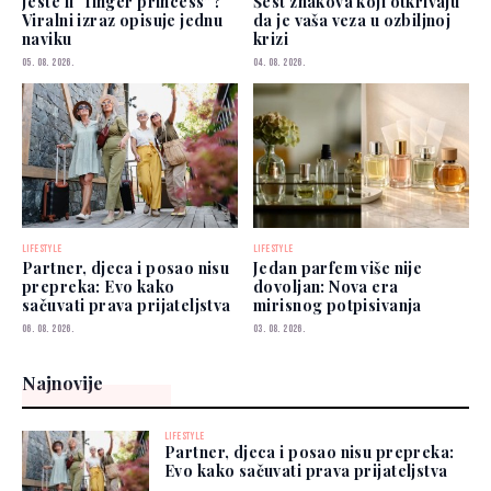
Jeste li “finger princess”?
Šest znakova koji otkrivaju
Viralni izraz opisuje jednu
da je vaša veza u ozbiljnoj
naviku
krizi
05. 08. 2026.
04. 08. 2026.
LIFESTYLE
LIFESTYLE
Partner, djeca i posao nisu
Jedan parfem više nije
prepreka: Evo kako
dovoljan: Nova era
sačuvati prava prijateljstva
mirisnog potpisivanja
06. 08. 2026.
03. 08. 2026.
Najnovije
LIFESTYLE
Partner, djeca i posao nisu prepreka:
Evo kako sačuvati prava prijateljstva