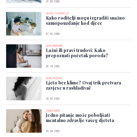
12. 02. 2026.
SAVJETI ZA RODITELJE
Kako roditelji mogu izgraditi snažno
samopouzdanje kod djece
07. 01. 2026.
HITNI SIMPTOMI
Lažni ili pravi trudovi: Kako
prepoznati početak poroda?
20. 10. 2025.
TAJNA SVJEŽINE
Ljeto bez klime? Ovaj trik pretvara
zavjese u rashlađivač
18. 07. 2025.
ZDRAV ODGOJ
Jedno pitanje može poboljšati
mentalno zdravlje vašeg djeteta
23. 04. 2025.