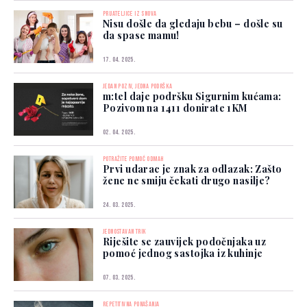
PRIJATELJICE IZ SNOVA
Nisu došle da gledaju bebu – došle su
da spase mamu!
17. 04. 2025.
JEDAN POZIV, JEDNA PODRŠKA
m:tel daje podršku Sigurnim kućama:
Pozivom na 1411 donirate 1KM
02. 04. 2025.
POTRAŽITE POMOĆ ODMAH
Prvi udarac je znak za odlazak: Zašto
žene ne smiju čekati drugo nasilje?
24. 03. 2025.
JEDNOSTAVAN TRIK
Riješite se zauvijek podočnjaka uz
pomoć jednog sastojka iz kuhinje
07. 03. 2025.
REPETITIVNA PONAŠANJA