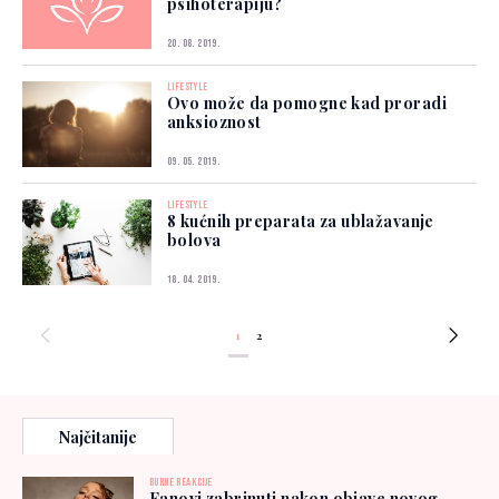
psihoterapiju?
20. 08. 2019.
LIFESTYLE
Ovo može da pomogne kad proradi
anksioznost
09. 05. 2019.
LIFESTYLE
8 kućnih preparata za ublažavanje
bolova
18. 04. 2019.
1
2
Najčitanije
BURNE REAKCIJE
Fanovi zabrinuti nakon objave novog