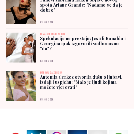
spota Ariane Grande: "Nadamo se da je
dobro"
03. 08. 2026.
TEMA SVJETSKIH MEDIJA
Spekulacije ne prestaju: Jesu li Ronaldo i
Georgina ipak izgovorili sudbonosno
"da"?
03. 08. 2026.
INTERVJU ZA ŽENE.BA
Antonija Čerkez otvorila dušu o ljubavi,
izdaji i uspjehu: "Malo je ljudi kojima
možete vjerovati"
05. 08. 2026.