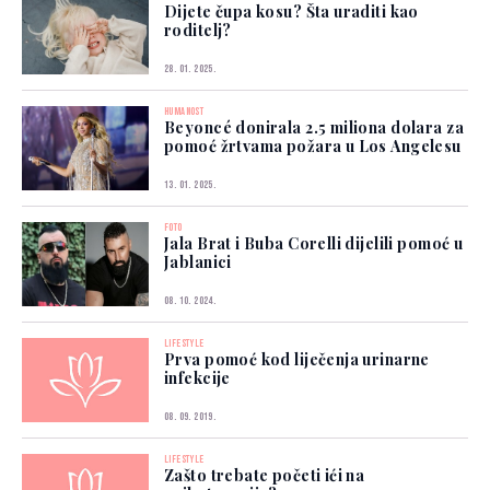
Dijete čupa kosu? Šta uraditi kao
roditelj?
28. 01. 2025.
HUMANOST
Beyoncé donirala 2.5 miliona dolara za
pomoć žrtvama požara u Los Angelesu
13. 01. 2025.
FOTO
Jala Brat i Buba Corelli dijelili pomoć u
Jablanici
08. 10. 2024.
LIFESTYLE
Prva pomoć kod liječenja urinarne
infekcije
08. 09. 2019.
LIFESTYLE
Zašto trebate početi ići na