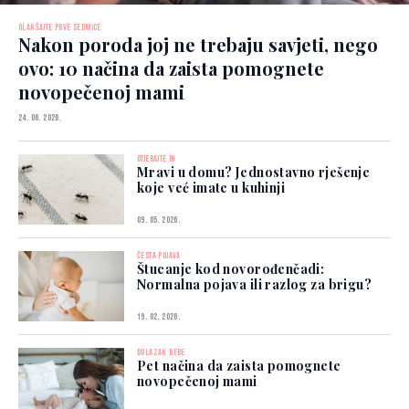
OLAKŠAJTE PRVE SEDMICE
Nakon poroda joj ne trebaju savjeti, nego
ovo: 10 načina da zaista pomognete
novopečenoj mami
24. 06. 2026.
OTJERAJTE IH
Mravi u domu? Jednostavno rješenje
koje već imate u kuhinji
09. 05. 2026.
ČESTA POJAVA
Štucanje kod novorođenčadi:
Normalna pojava ili razlog za brigu?
19. 02. 2026.
DOLAZAK BEBE
Pet načina da zaista pomognete
novopečenoj mami