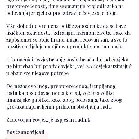
preopterećenosti, time se smanjuje broj odlazaka na
bolovanja jer cjelokupno zdravlje čovjeka je bolje.
Više slobodno vremena potiče zaposlenike da se bave
fizičkom aktivnosti, i zdravijim načinom života. Tako da
zaposlenici se bolje hrane, imaju redovan san, a sve to
pozitivno djeluje na njihovu produktivnost na poslu.
U konačnici, osvještavanje poslodavaca da rad čovjeka
ne bi trebao biti protiv čovjeka, već ZA čovjeka uzimajući
u obzir sve njegove potrebe.
Od nezadovoljnog, preopterećenog, iscrpljenog
radnika poslodavac nema koristi, već ima velike
finansijske gubitke, kako zbog bolovanja, tako zbog
grešaka napravljenih prilikom obavljanja rada.
Zadovoljan čovjek, je uspješan radnik.
Povezane vijesti