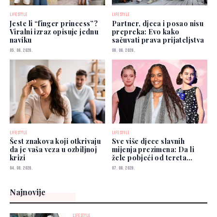
LIFESTYLE
LIFESTYLE
Jeste li “finger princess”?
Partner, djeca i posao nisu
Viralni izraz opisuje jednu
prepreka: Evo kako
naviku
sačuvati prava prijateljstva
05. 08. 2026.
06. 08. 2026.
LIFESTYLE
LIFESTYLE
Šest znakova koji otkrivaju
Sve više djece slavnih
da je vaša veza u ozbiljnoj
mijenja prezimena: Da li
krizi
žele pobjeći od tereta
poznatih roditelja?
04. 08. 2026.
07. 08. 2026.
Najnovije
LIFESTYLE