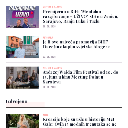
KULTURA & ZABAVA
Premijerno u BiH: "Mentalno
razgibavanje – UŽIVO" stiže u Zenicu,
Sarajevo, Banju Luku i Tuzlu
30. 06. 2026.
PUTOVANJA
Je li ovo najveća promocija BiH?
Dacešin okuplja svjetske blogere
23. 06. 2026.
KULTURA & ZABAVA
Andrzej Wajda Film Festival od 10. do
13. juna u kinu Meeting Point u
Sarajevu
06. 06. 2026.
Izdvojeno
MODA
Kreacije koje su ušle u historiju Met
Gale: Ovih 15 modnih trenutaka se ne