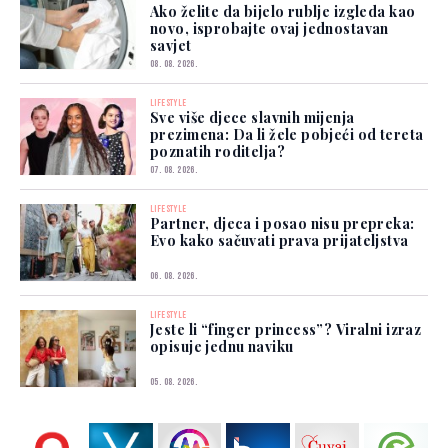
Ako želite da bijelo rublje izgleda kao
novo, isprobajte ovaj jednostavan
savjet
08. 08. 2026.
LIFESTYLE
Sve više djece slavnih mijenja
prezimena: Da li žele pobjeći od tereta
poznatih roditelja?
07. 08. 2026.
LIFESTYLE
Partner, djeca i posao nisu prepreka:
Evo kako sačuvati prava prijateljstva
06. 08. 2026.
LIFESTYLE
Jeste li “finger princess”? Viralni izraz
opisuje jednu naviku
05. 08. 2026.