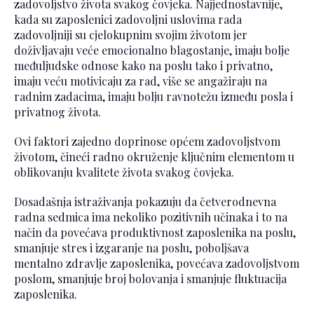
zadovoljstvo života svakog čovjeka. Najjednostavnije,
kada su zaposlenici zadovoljni uslovima rada
zadovoljniji su cjelokupnim svojim životom jer
doživljavaju veće emocionalno blagostanje, imaju bolje
međuljudske odnose kako na poslu tako i privatno,
imaju veću motivicaju za rad, više se angažiraju na
radnim zadacima, imaju bolju ravnotežu između posla i
privatnog života.
Ovi faktori zajedno doprinose općem zadovoljstvom
životom, čineći radno okruženje ključnim elementom u
oblikovanju kvalitete života svakog čovjeka.
Dosadašnja istraživanja pokazuju da četverodnevna
radna sedmica ima nekoliko pozitivnih učinaka i to na
način da povećava produktivnost zaposlenika na poslu,
smanjuje stres i izgaranje na poslu, poboljšava
mentalno zdravlje zaposlenika, povećava zadovoljstvom
poslom, smanjuje broj bolovanja i smanjuje fluktuacija
zaposlenika.