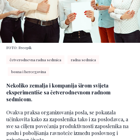
FOTO: Freepik
četverodnevna radna sedmica
radna sedmica
bosna i hercegovina
Nekoliko zemalja i kompanija širom svijeta
eksperimentiše sa četverodnevnom radnom
sedmicom.
Ovakva praksa organizovanja posla, se pokazala
učinkovita kako za zaposlenika tako i za poslodavca, a
sve sa ciljem povećanja produktivnosti zaposlenika na
poslu i poboljšanja ravnoteže između poslovnog i
privatnog života.