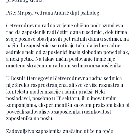
Piše: Mr.psy. Vedrana Andrić dipl psiholog
Četverodnevno radno vrijeme obično podrazumijeva
rad da zaposlenik radi četiri dana u sedmici, dok firma
svoje poslove obavlja svih pet radnih dana u sedmici, na
način da zaposlenici se rotiraju tako da jedne radne
sedmice neki od zaposlenici imaju slobodan ponedeljak,
a neki petak. Na takav način poslovanje firme nije
ometeno skraćenom radnom sedmicom zaposlenika.
U Bosni i Hercegovini četverodnevna radna sedmica
nije široko rasprostranjena, ali sve se više razmatra u
kontekstu modernizacije radnih praksi. Neki
poslodavci, posebno u IT sektoru, ili u inovativnim
kompanijama, eksperimentišu sa ovom praksom kako bi
povećali zadovoljstvo zaposlenika i učinkovitost
zaposlenika na poslu.
Zadovoljstvo zaposlenika značajno utiče na opće