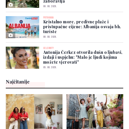
zaboravlja
06. 08. 2026.
PUTOVANJA
Kristalno more, predivne plaže i
pristupačne cijene: Albanija osvaja bh.
turiste
06. 08. 2026.
CELEBRITY
Antonija Čerkez otvorila dušu o ljubavi,
izdaji i uspjehu: "Malo je ljudi kojima
možete vjerovati"
05. 08. 2026.
Najčitanije