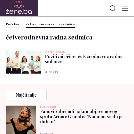
Početna
četverodnevna radna sedmica
četverodnevna radna sedmica
UČINKOVITA PRAKSA
Pozitivni učinci četverodnevne radne
sedmice
30. 10. 2024.
Najčitanije
BURNE REAKCIJE
Fanovi zabrinuti nakon objave novog
spota Ariane Grande: "Nadamo se da je
dobro"