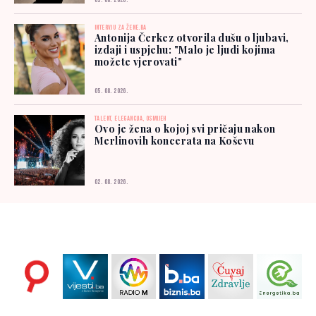
03. 08. 2026.
INTERVJU ZA ŽENE.BA
Antonija Čerkez otvorila dušu o ljubavi,
izdaji i uspjehu: "Malo je ljudi kojima
možete vjerovati"
05. 08. 2026.
TALENT, ELEGANCIJA, OSMIJEH
Ovo je žena o kojoj svi pričaju nakon
Merlinovih koncerata na Koševu
02. 08. 2026.