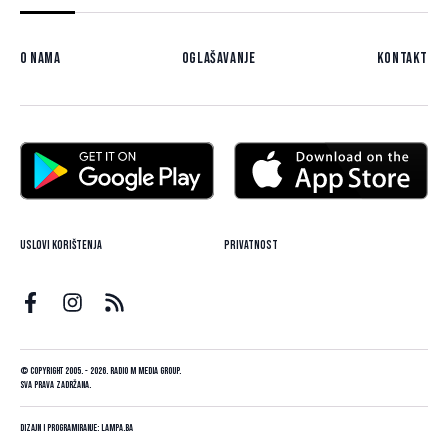
O nama
Oglašavanje
Kontakt
Uslovi korištenja
Privatnost
© Copyright 2005. - 2026. Radio M Media Group.
Sva prava zadržana.
Dizajn i programiranje:
Lampa.ba