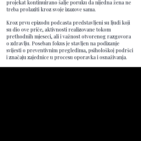
projekat kontinuirano šalje poruku da nijedna žena ne
treba prolaziti kroz svoje izazove sama.
Kroz prvu epizodu podcasta predstavljeni su ljudi koji
su dio ove priče, aktivnosti realizovane tokom
prethodnih mjeseci, ali i važnost otvorenog razgovora
o zdravlju. Poseban fokus je stavljen na podizanje
svijesti o preventivnim pregledima, psihološkoj podršci
i značaju zajednice u procesu oporavka i osnaživanja.