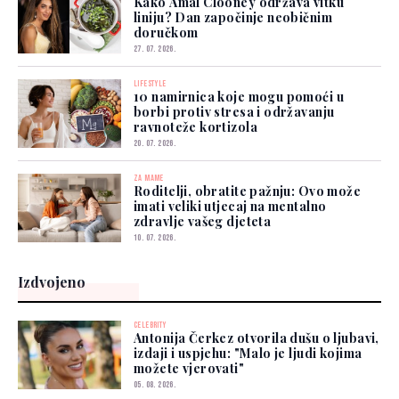
Kako Amal Clooney održava vitku
liniju? Dan započinje neobičnim
doručkom
27. 07. 2026.
LIFESTYLE
10 namirnica koje mogu pomoći u
borbi protiv stresa i održavanju
ravnoteže kortizola
20. 07. 2026.
ZA MAME
Roditelji, obratite pažnju: Ovo može
imati veliki utjecaj na mentalno
zdravlje vašeg djeteta
10. 07. 2026.
Izdvojeno
CELEBRITY
Antonija Čerkez otvorila dušu o ljubavi,
izdaji i uspjehu: "Malo je ljudi kojima
možete vjerovati"
05. 08. 2026.