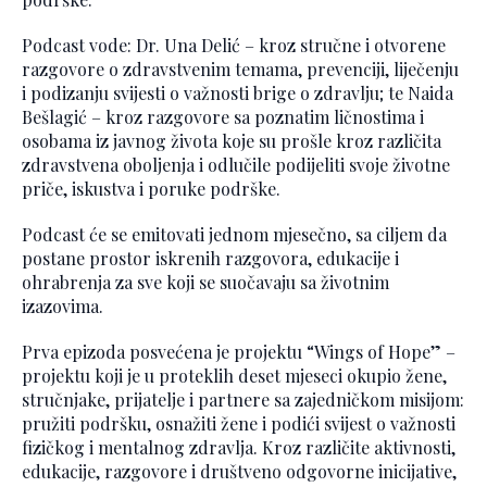
Podcast vode: Dr. Una Delić – kroz stručne i otvorene
razgovore o zdravstvenim temama, prevenciji, liječenju
i podizanju svijesti o važnosti brige o zdravlju; te Naida
Bešlagić – kroz razgovore sa poznatim ličnostima i
osobama iz javnog života koje su prošle kroz različita
zdravstvena oboljenja i odlučile podijeliti svoje životne
priče, iskustva i poruke podrške.
Podcast će se emitovati jednom mjesečno, sa ciljem da
postane prostor iskrenih razgovora, edukacije i
ohrabrenja za sve koji se suočavaju sa životnim
izazovima.
Prva epizoda posvećena je projektu “Wings of Hope” –
projektu koji je u proteklih deset mjeseci okupio žene,
stručnjake, prijatelje i partnere sa zajedničkom misijom:
pružiti podršku, osnažiti žene i podići svijest o važnosti
fizičkog i mentalnog zdravlja. Kroz različite aktivnosti,
edukacije, razgovore i društveno odgovorne inicijative,