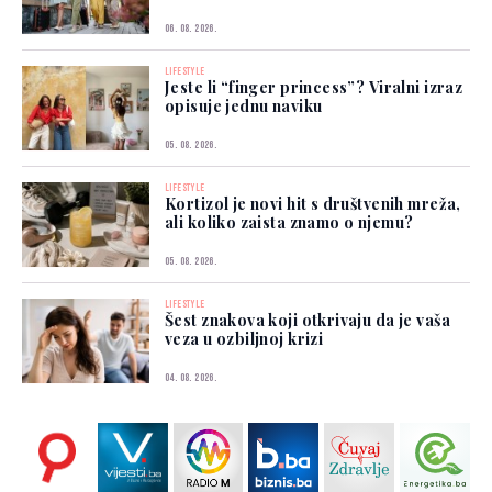
06. 08. 2026.
LIFESTYLE
Jeste li “finger princess”? Viralni izraz
opisuje jednu naviku
05. 08. 2026.
LIFESTYLE
Kortizol je novi hit s društvenih mreža,
ali koliko zaista znamo o njemu?
05. 08. 2026.
LIFESTYLE
Šest znakova koji otkrivaju da je vaša
veza u ozbiljnoj krizi
04. 08. 2026.