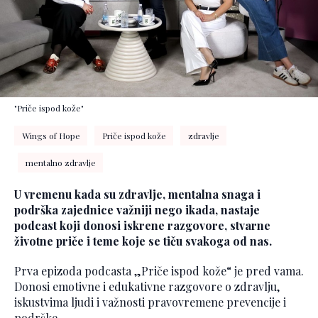
"Priče ispod kože"
Wings of Hope
Priče ispod kože
zdravlje
mentalno zdravlje
U vremenu kada su zdravlje, mentalna snaga i
podrška zajednice važniji nego ikada, nastaje
podcast koji donosi iskrene razgovore, stvarne
životne priče i teme koje se tiču svakoga od nas.
Prva epizoda podcasta „Priče ispod kože“ je pred vama.
Donosi emotivne i edukativne razgovore o zdravlju,
iskustvima ljudi i važnosti pravovremene prevencije i
podrške.