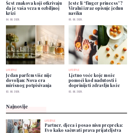
Šest znakova koji otkrivaju
Jeste li “finger princess”?
da je vaša veza u ozbiljnoj
Viralni izraz opisuje jednu
krizi
naviku
04. 08. 2026.
05. 08. 2026.
LIFESTYLE
LIFESTYLE
Jedan parfem više nije
Ljetno voće koje može
dovoljan: Nova era
pomoći kod nadutosti i
mirisnog potpisivanja
doprinijeti zdravlju kože
03. 08. 2026.
03. 08. 2026.
Najnovije
LIFESTYLE
Partner, djeca i posao nisu prepreka:
Evo kako sačuvati prava prijateljstva