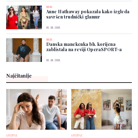
MODA
Anne Hathaway pokazala kako izgleda
savršen trudnički glamur
05. 08. 2026.
MODA
Danska manekenka bh. korijena
zablistala na reviji OperaSPORT-a
05. 08. 2026.
Najčitanije
LIFESTYLE
LIFESTYLE