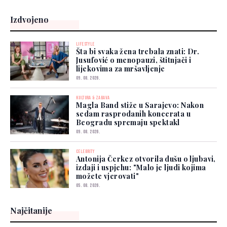
Izdvojeno
LIFESTYLE
Šta bi svaka žena trebala znati: Dr.
Jusufović o menopauzi, štitnjači i
lijekovima za mršavljenje
09. 08. 2026.
KULTURA & ZABAVA
Magla Band stiže u Sarajevo: Nakon
sedam rasprodanih koncerata u
Beogradu spremaju spektakl
09. 08. 2026.
CELEBRITY
Antonija Čerkez otvorila dušu o ljubavi,
izdaji i uspjehu: "Malo je ljudi kojima
možete vjerovati"
05. 08. 2026.
Najčitanije