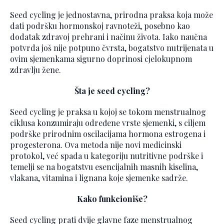
Seed cycling je jednostavna, prirodna praksa koja može
dati podršku hormonskoj ravnoteži, posebno kao
dodatak zdravoj prehrani i načinu života. Iako naučna
potvrda još nije potpuno čvrsta, bogatstvo nutrijenata u
ovim sjemenkama sigurno doprinosi cjelokupnom
zdravlju žene.
Šta je seed cycling?
Seed cycling je praksa u kojoj se tokom menstrualnog
ciklusa konzumiraju određene vrste sjemenki, s ciljem
podrške prirodnim oscilacijama hormona estrogena i
progesterona. Ova metoda nije novi medicinski
protokol, već spada u kategoriju nutritivne podrške i
temelji se na bogatstvu esencijalnih masnih kiselina,
vlakana, vitamina i lignana koje sjemenke sadrže.
Kako funkcioniše?
Seed cycling prati dvije glavne faze menstrualnog