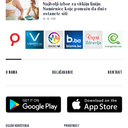
Najbolji izbor za vitkiju liniju:
Namirnice koje pomažu da duže
ostanete siti
09. 08. 2026.
O nama
Oglašavanje
Kontakt
Uslovi korištenja
Privatnost