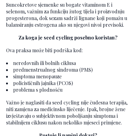
Suncokretove sjemenke su bogate vitaminom E i
selenom, važnim za funkciju žutog tijela i proizvodnju
progesterona, dok sezam sadrži lignane koji pomažu u
balansiranju estrogena ako su njegovi nivoi previsoki.
Za koga je seed cycling posebno koristan?
Ova praksa može biti podrška kod:
neredovnih ili bolnih ciklusa
predmenstrualnog sindroma (PMS)
simptoma menopauze
policističnih jajnika (PCOS)
problema s plodnošću
Važno je naglasiti da seed cycling nije čudesna terapija,
niti zamjena za medicinsko liječenje. Ipak, brojne žene
izvještavaju o subjektivnom poboljšanju simptoma i
stabilnijem ciklusu nakon nekoliko mjeseci primjene.
Postoje li naučni dokazi?