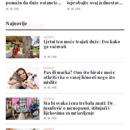
pomažu da duže ostanete
isprobajte ovaj jednostavan
siti
savjet
09. 08. 2026.
08. 08. 2026.
Najnovije
LIFESTYLE
Ljetni ten može trajati duže: Evo kako
ga sačuvati
10. 08. 2026.
LIFESTYLE
Pas ili mačka? Ono što birate može
otkriti više o vašoj ličnosti nego što
mislite
10. 08. 2026.
LIFESTYLE
Šta bi svaka žena trebala znati: Dr.
Jusufović o menopauzi, štitnjači i
lijekovima za mršavljenje
09. 08. 2026.
LIFESTYLE