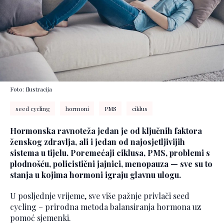
Foto: Ilustracija
seed cycling
hormoni
PMS
ciklus
Hormonska ravnoteža jedan je od ključnih faktora
ženskog zdravlja, ali i jedan od najosjetljivijih
sistema u tijelu. Poremećaji ciklusa, PMS, problemi s
plodnošću, policistični jajnici, menopauza — sve su to
stanja u kojima hormoni igraju glavnu ulogu.
U posljednje vrijeme, sve više pažnje privlači seed
cycling – prirodna metoda balansiranja hormona uz
pomoć sjemenki.