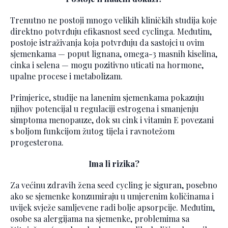
Trenutno ne postoji mnogo velikih kliničkih studija koje
direktno potvrđuju efikasnost seed cyclinga. Međutim,
postoje istraživanja koja potvrđuju da sastojci u ovim
sjemenkama — poput lignana, omega-3 masnih kiselina,
cinka i selena — mogu pozitivno uticati na hormone,
upalne procese i metabolizam.
Primjerice, studije na lanenim sjemenkama pokazuju
njihov potencijal u regulaciji estrogena i smanjenju
simptoma menopauze, dok su cink i vitamin E povezani
s boljom funkcijom žutog tijela i ravnotežom
progesterona.
Ima li rizika?
Za većinu zdravih žena seed cycling je siguran, posebno
ako se sjemenke konzumiraju u umjerenim količinama i
uvijek svježe samljevene radi bolje apsorpcije. Međutim,
osobe sa alergijama na sjemenke, problemima sa