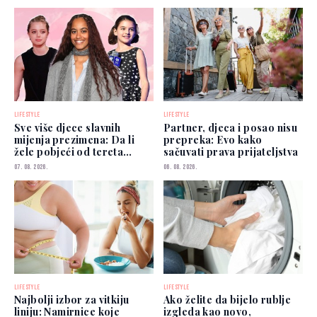
LIFESTYLE
LIFESTYLE
Sve više djece slavnih
Partner, djeca i posao nisu
mijenja prezimena: Da li
prepreka: Evo kako
žele pobjeći od tereta
sačuvati prava prijateljstva
poznatih roditelja?
07. 08. 2026.
06. 08. 2026.
LIFESTYLE
LIFESTYLE
Najbolji izbor za vitkiju
Ako želite da bijelo rublje
liniju: Namirnice koje
izgleda kao novo,