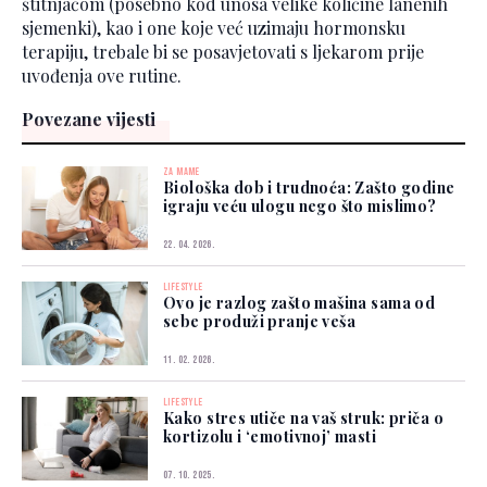
štitnjačom (posebno kod unosa velike količine lanenih
sjemenki), kao i one koje već uzimaju hormonsku
terapiju, trebale bi se posavjetovati s ljekarom prije
uvođenja ove rutine.
Povezane vijesti
ZA MAME
Biološka dob i trudnoća: Zašto godine
igraju veću ulogu nego što mislimo?
22. 04. 2026.
LIFESTYLE
Ovo je razlog zašto mašina sama od
sebe produži pranje veša
11. 02. 2026.
LIFESTYLE
Kako stres utiče na vaš struk: priča o
kortizolu i ‘emotivnoj’ masti
07. 10. 2025.