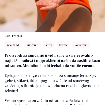
Foto: Freepik
proizvodi
sunčanje
sprej
krema
korištenje
Proizvodi za sunčanje u vidu spreja su vjerovatno
najlakši, najbrži i najpraktičniji način da zaštitite kožu
od sunca. Međutim, i tu bi trebalo da vodite računa.
Djeluju kao i druge vrste krema za sunčanje (emulzije,
gelovi, stikovi, itd.) u pogledu zaštite od sunčevog
zračenja, s tim što je njihova glavna razlika uglavnom u
teksturi.
Većinu sprejeva za zaštitu od sunca koža lako upija