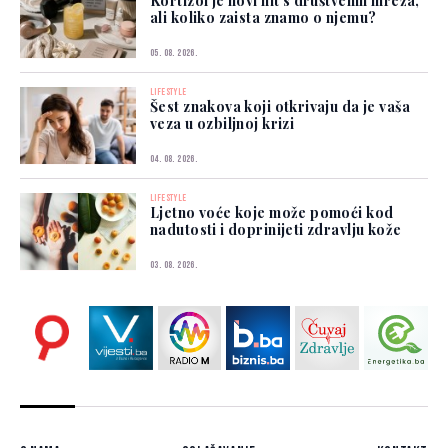
Kortizol je novi hit s društvenih mreža,
ali koliko zaista znamo o njemu?
05. 08. 2026.
LIFESTYLE
Šest znakova koji otkrivaju da je vaša
veza u ozbiljnoj krizi
04. 08. 2026.
LIFESTYLE
Ljetno voće koje može pomoći kod
nadutosti i doprinijeti zdravlju kože
03. 08. 2026.