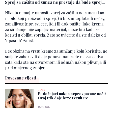
Sprej za zaštitu od sunca ne prestaje da bude sprej...
Nikada nemojte nanositi sprej za zaštitu od sunca (kao
ni bilo koji proizvod u spreju) u blizini toplote ili nečeg
zapaljivog (npr. svijeće, itd.) ili dok pušite. Iako krema
za sunčanje nije zapaljiv materijal, može biti kada se
koristi u obliku spreja. Zato se uvjerite da ste daleko od
"opasnih" žarišta.
Bez obzira na vrstu kreme za sunčanje koju koristite, ne
smijete zaboraviti da je ponovo nanesete na svaka dva
sata kada ste na otvorenom ili odmah nakon plivanja ili
prekomjernog znojenja.
Povezane vijesti
LJEPOTA
Podočnjaci nakon neprospavane noći?
Ovaj trik daje brze rezultate
14. 06. 2026.