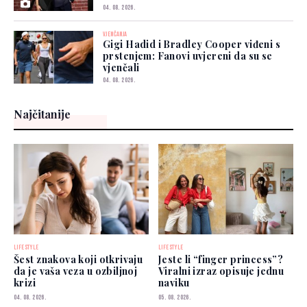
04. 08. 2026.
VJENČANJA
Gigi Hadid i Bradley Cooper viđeni s
prstenjem: Fanovi uvjereni da su se
vjenčali
04. 08. 2026.
Najčitanije
LIFESTYLE
LIFESTYLE
Šest znakova koji otkrivaju
Jeste li “finger princess”?
da je vaša veza u ozbiljnoj
Viralni izraz opisuje jednu
krizi
naviku
04. 08. 2026.
05. 08. 2026.