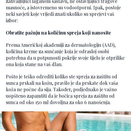
zahvaljujući laganom sastavu, ne ostavljajući tragove
masnoće, a istovremeno su vodootporni. Ipak, postoje
neki savjeti koje vrijedi znati ukoliko su sprejevi vaš
izbor:
Obratite pažnju na količinu spreja koji nanosite
Prema Američkoj akademiji za dermatologiju (AAD),
količina kreme za sunčanje koja je odrasloj osobi
potrebna da u potpunosti pokrije svoje tijelo je otprilike
ona koja stane na vaš dlan.
Pošto je teško odrediti koliko ste spreja za zaštitu od
sunca prskali na kožu, pravilo je da prskate dok vaša
koža ne počne da sija. Također, podjednako je važno
uopšteno zapamtiti da je bočica spreja za zaštitu od
sunca od oko 150 ml dovoljna za oko 6 nanošenja.