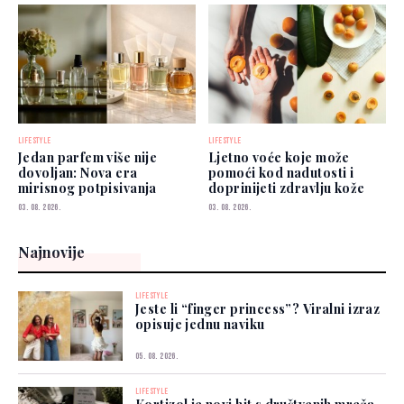
LIFESTYLE
LIFESTYLE
Jedan parfem više nije
Ljetno voće koje može
dovoljan: Nova era
pomoći kod nadutosti i
mirisnog potpisivanja
doprinijeti zdravlju kože
03. 08. 2026.
03. 08. 2026.
Najnovije
LIFESTYLE
Jeste li “finger princess”? Viralni izraz
opisuje jednu naviku
05. 08. 2026.
LIFESTYLE