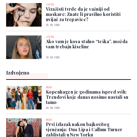
LJEPOTA
Vizažisti tvrde da je važniji od
maskare: Znate li pravilno koristiti
uvijač za trepavice?
28. 05. 2026.
LJEPOTA
Ako vam je kosa stalno “teška”, možda
vam trebaju kiseline
18. 04. 2026.
Izdvojeno
MODA
Kopenhagen je godinama ispred svih:
Trendovi koje danas nosimo nastali su
tamo
04. 08. 2026.
MODA
Prvi izlazak nakon bajkovitog
vjenčanja: Dua Lipa i Callum Turner
zablistali u New Yorku