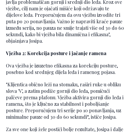
javlja problematičan gornji i srednji dio leđa. Kroz ove
vježbe, cilj nam je ojačati mišiće koji održavaju te
dijelove leđa. Preporučujem da ovu vježbu izvodite tri
puta po 20 ponavljanja. Važno je napraviti kraće pauze
između serija, no pauza ne smije trajati više od 30 do 60
sekundi, kako bi vježba bila dinamična i efikasna",
objašnjava Josipa.
Vježba 2: Korekcija posture i jačanje ramena
Ova vježba je izuzetno efikasna za korekciju posture,
posebno kod srednjeg dijela leđa i ramenog pojasa.
"Klijentica obično leži na stomaku, raširi ruke u obliku
slova 'V', a zatim podiže gornji dio leđa, pomičući
palčeve prema plafonu. Vježba aktivira gornji dio leđa i
ramena, što je ključno za stabilnost i poboljšanje
posture. Preporučujem tri serije po 10 ponavljanja, uz
minimalne pauze od 30 do 60 sekundi“, ističe Josipa.
Za sve one koji žele postići bolje rezultate, Josipa i dalje