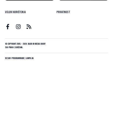
Uslovi korištenja
Privatnost
© Copyright 2005. - 2026. Radio M Media Group.
Sva prava zadržana.
Dizajn i programiranje:
Lampa.ba