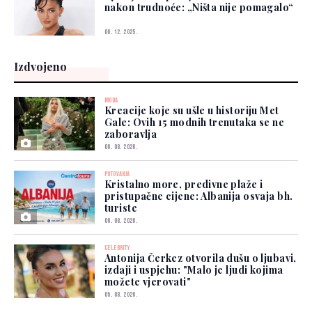
nakon trudnoće: „Ništa nije pomagalo“
06. 12. 2025.
Izdvojeno
MODA
Kreacije koje su ušle u historiju Met
Gale: Ovih 15 modnih trenutaka se ne
zaboravlja
06. 08. 2026.
PUTOVANJA
Kristalno more, predivne plaže i
pristupačne cijene: Albanija osvaja bh.
turiste
06. 08. 2026.
CELEBRITY
Antonija Čerkez otvorila dušu o ljubavi,
izdaji i uspjehu: "Malo je ljudi kojima
možete vjerovati"
05. 08. 2026.