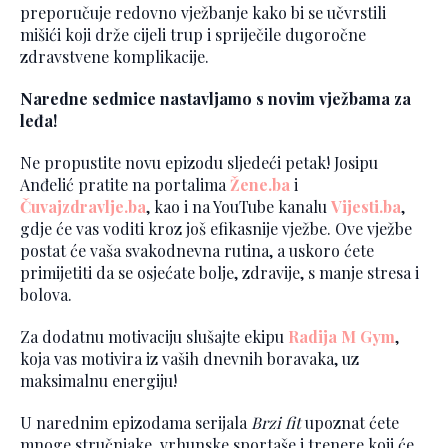
preporučuje redovno vježbanje kako bi se učvrstili
mišići koji drže cijeli trup i spriječile dugoročne
zdravstvene komplikacije.
Naredne sedmice nastavljamo s novim vježbama za
leđa!
Ne propustite novu epizodu sljedeći petak! Josipu
Anđelić pratite na portalima
Žene.ba
i
Čuvajzdravlje.ba
, kao i na YouTube kanalu
Vijesti.ba
,
gdje će vas voditi kroz još efikasnije vježbe. Ove vježbe
postat će vaša svakodnevna rutina, a uskoro ćete
primijetiti da se osjećate bolje, zdravije, s manje stresa i
bolova.
Za dodatnu motivaciju slušajte ekipu
Radija M Gym
,
koja vas motivira iz vaših dnevnih boravaka, uz
maksimalnu energiju!
U narednim epizodama serijala
Brzi fit
upoznat ćete
mnoge stručnjake, vrhunske sportaše i trenere koji će