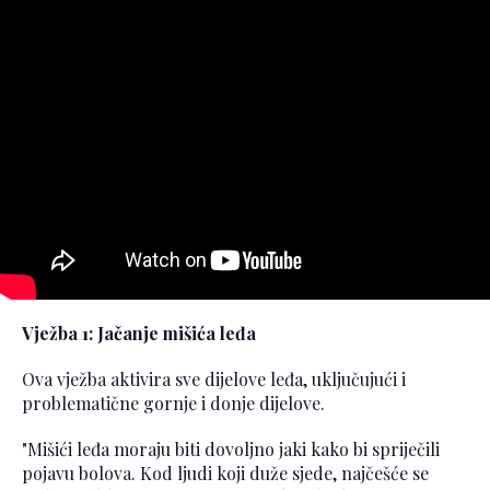
Vježba 1: Jačanje mišića leđa
Ova vježba aktivira sve dijelove leđa, uključujući i
problematične gornje i donje dijelove.
"Mišići leđa moraju biti dovoljno jaki kako bi spriječili
pojavu bolova. Kod ljudi koji duže sjede, najčešće se