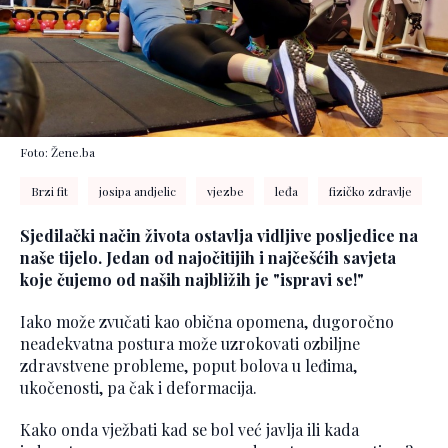
Foto: Žene.ba
Brzi fit
josipa andjelic
vjezbe
leđa
fizičko zdravlje
Sjedilački način života ostavlja vidljive posljedice na
naše tijelo. Jedan od najočitijih i najčešćih savjeta
koje čujemo od naših najbližih je "ispravi se!"
Iako može zvučati kao obična opomena, dugoročno
neadekvatna postura može uzrokovati ozbiljne
zdravstvene probleme, poput bolova u leđima,
ukočenosti, pa čak i deformacija.
Kako onda vježbati kad se bol već javlja ili kada