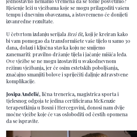
jednostavno nemamo vremena da se tome posvetimo?
Rješenje leži u vježbama koje se mogu prilagoditi vašem
tempu i dnevnim obavezama, a istovremeno će donijeti
izvanredne rezultate.
U četvrtom izdanju serijala
Brzi fit
, koji je kreiran kako
bi vam pomogao da transformišete vaše tijelo u samo 30
dana, dolazi i ključna stavka koju ne smijemo
zanemariti: pravilno držanje tijela i jačanje mišića leđa.
Ove vježbe se ne mogu izostaviti u svakodnevnom
režimu vježbanja, jer će osim estetskih poboljšanja,
značajno smanjiti bolove i spriječiti daljnje zdravstvene
komplikacije.
Josipa Anđelić
, lična trenerica, magistrica sporta i
tjelesnog odgoja te jedina certificirana McKenzie
terapeutkinja u Bosni i Hercegovini, donosi nam dvije
moćne vježbe koje će vas osloboditi od čestih opomena
da se ispravite.