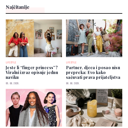
Najčitanije
LIFESTYLE
LIFESTYLE
Jeste li “finger princess”?
Partner, djeca i posao nisu
Viralni izraz opisuje jednu
prepreka: Evo kako
naviku
sačuvati prava prijateljstva
05. 08. 2026.
06. 08. 2026.