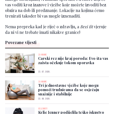
vas voditi kroz izazove i vježbe koje možete izvoditi bez
obzira na dob ili predznanje. Lokacije na kojima ćemo
trenirati također bi vas mogle iznenaditi.
Nema prepreka kad je riječ o zdravlju, a
Brzi fit
vjeruje
da ni vi ne trebate imati nikakve granice!
Povezane vijesti
ZA MAME
Carski rez nije kraj poroda: Evo šta vas
zaista očekuje tokom oporavka
23. 07. 2026.
ZA MAME
Tri jednostavne vježbe koje mogu
pomoći trudnicama da se osjećaju
snažnije i stabilnije
23. 06. 2026.
CELEBRITY
Kylie Jenner podijelila teško iskustvo