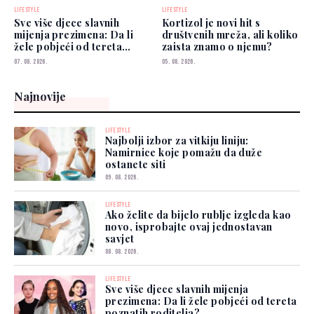
LIFESTYLE
LIFESTYLE
Sve više djece slavnih
Kortizol je novi hit s
mijenja prezimena: Da li
društvenih mreža, ali koliko
žele pobjeći od tereta
zaista znamo o njemu?
poznatih roditelja?
07. 08. 2026.
05. 08. 2026.
Najnovije
LIFESTYLE
Najbolji izbor za vitkiju liniju:
Namirnice koje pomažu da duže
ostanete siti
09. 08. 2026.
LIFESTYLE
Ako želite da bijelo rublje izgleda kao
novo, isprobajte ovaj jednostavan
savjet
08. 08. 2026.
LIFESTYLE
Sve više djece slavnih mijenja
prezimena: Da li žele pobjeći od tereta
poznatih roditelja?