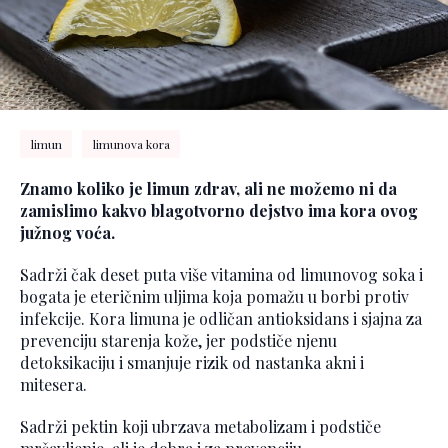
limun
limunova kora
Znamo koliko je limun zdrav, ali ne možemo ni da
zamislimo kakvo blagotvorno dejstvo ima kora ovog
južnog voća.
Sadrži čak deset puta više vitamina od limunovog soka i
bogata je eteričnim uljima koja pomažu u borbi protiv
infekcije. Kora limuna je odličan antioksidans i sjajna za
prevenciju starenja kože, jer podstiče njenu
detoksikaciju i smanjuje rizik od nastanka akni i
mitesera.
Sadrži pektin koji ubrzava metabolizam i podstiče