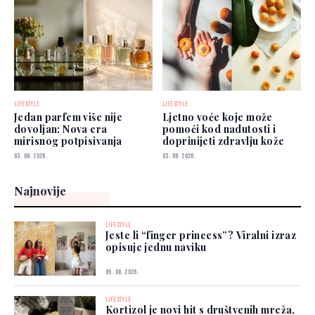
LIFESTYLE
LIFESTYLE
Jedan parfem više nije
Ljetno voće koje može
dovoljan: Nova era
pomoći kod nadutosti i
mirisnog potpisivanja
doprinijeti zdravlju kože
03. 08. 2026.
03. 08. 2026.
Najnovije
LIFESTYLE
Jeste li “finger princess”? Viralni izraz
opisuje jednu naviku
05. 08. 2026.
LIFESTYLE
Kortizol je novi hit s društvenih mreža,