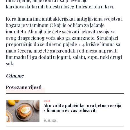
mršavljenje, ali je dobra i za prevenciju
kardiovaskularnih bolesti i lošeg holesterola u krvi.
Kora limuna ima antibakterijska i antigljivična svojstva i
bogata je vitaminom C koji je odličan za jačanje
imuniteta. Ali najbolje ćete sačuvati ljekovita svojstva
ovog dragocjenog voća ako ga zamrznete. Stručnjaci
preporučuju da se dnevno pojede 1-4 kriške limuna sa
malo šećera, možete ga izrendati i od njega napraviti
limunadu ili ga dodati u jogurt, salatu, supu, neki drugi
sok.
Cdm.me
Povezane vijesti
SOFRA
Ako volite palačinke, ova ljetna verzija
s limunom će vas oduševiti
04. 08. 2026.