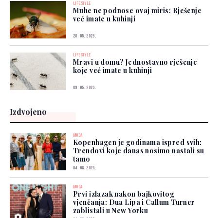
LIFESTYLE
Muhe ne podnose ovaj miris: Rješenje
već imate u kuhinji
28. 05. 2026.
LIFESTYLE
Mravi u domu? Jednostavno rješenje
koje već imate u kuhinji
09. 05. 2026.
Izdvojeno
MODA
Kopenhagen je godinama ispred svih:
Trendovi koje danas nosimo nastali su
tamo
04. 08. 2026.
MODA
Prvi izlazak nakon bajkovitog
vjenčanja: Dua Lipa i Callum Turner
zablistali u New Yorku