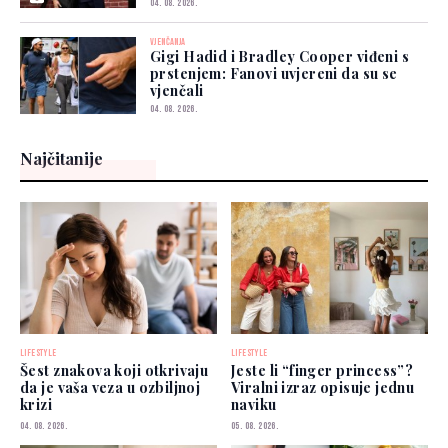
04. 08. 2026.
VJENČANJA
Gigi Hadid i Bradley Cooper viđeni s
prstenjem: Fanovi uvjereni da su se
vjenčali
04. 08. 2026.
Najčitanije
LIFESTYLE
LIFESTYLE
Šest znakova koji otkrivaju
Jeste li “finger princess”?
da je vaša veza u ozbiljnoj
Viralni izraz opisuje jednu
krizi
naviku
04. 08. 2026.
05. 08. 2026.