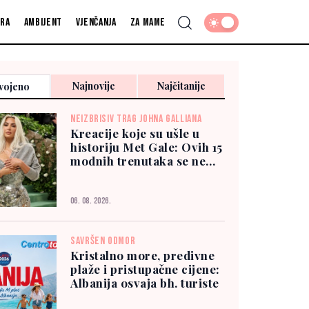
fra
Ambijent
Vjenčanja
Za mame
Najnovije
Najčitanije
vojeno
NEIZBRISIV TRAG JOHNA GALLIANA
Kreacije koje su ušle u
historiju Met Gale: Ovih 15
modnih trenutaka se ne
zaboravlja
06. 08. 2026.
SAVRŠEN ODMOR
Kristalno more, predivne
plaže i pristupačne cijene:
Albanija osvaja bh. turiste