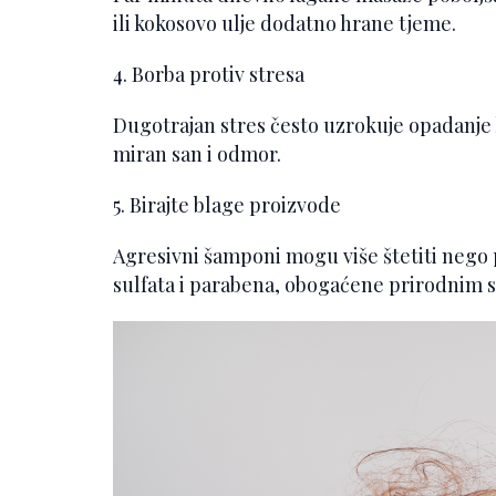
ili kokosovo ulje dodatno hrane tjeme.
4. Borba protiv stresa
Dugotrajan stres često uzrokuje opadanje k
miran san i odmor.
5. Birajte blage proizvode
Agresivni šamponi mogu više štetiti nego 
sulfata i parabena, obogaćene prirodnim s