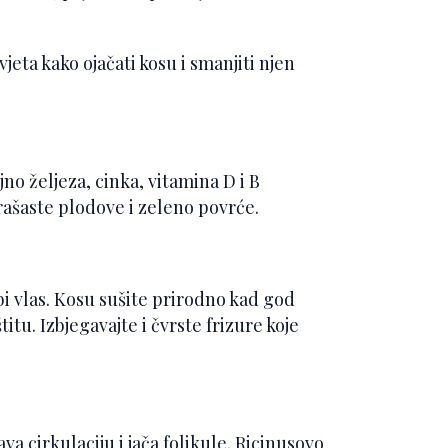
jeta kako ojačati kosu i smanjiti njen
no željeza, cinka, vitamina D i B
rašaste plodove i zeleno povrće.
abi vlas. Kosu sušite prirodno kad god
itu. Izbjegavajte i čvrste frizure koje
 cirkulaciju i jača folikule. Ricinusovo