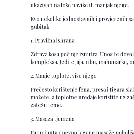
ukazivati na loše navike ili manjak njege.
Evo nekoliko jednostavnih i provjerenih sav
gubitak:
1. Pravilna ishrana
Zdrava kosa počinje iznutra. Unosite dovolj
kompleksa. Jedite jaja, ribu, mahunarke, o
2. Manje toplote, više njege
Prečesto korištenje fena, presa i figara sl
možete, a toplotne uređaje koristite uz zašt
zatežu teme.
3. Masaža tjemena
Par minuta dnevno lagane masaže poboljšava