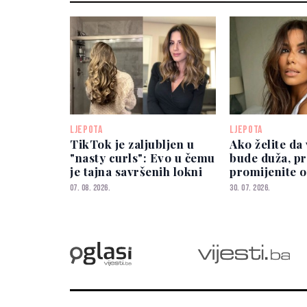
LJEPOTA
LJEPOTA
TikTok je zaljubljen u
Ako želite da
"nasty curls": Evo u čemu
bude duža, p
je tajna savršenih lokni
promijenite o
navika
07. 08. 2026.
30. 07. 2026.