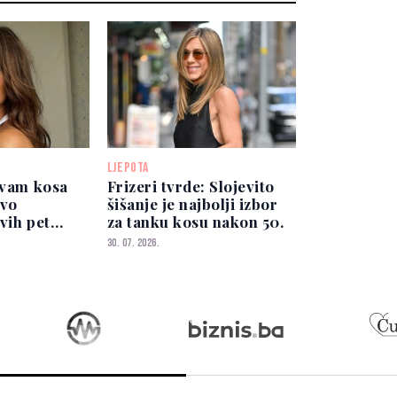
LJEPOTA
 vam kosa
Frizeri tvrde: Slojevito
rvo
šišanje je najbolji izbor
vih pet
za tanku kosu nakon 50.
30. 07. 2026.