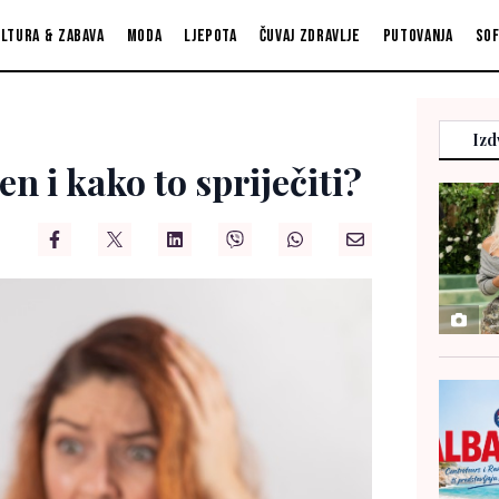
ltura & zabava
Moda
Ljepota
Čuvaj zdravlje
Putovanja
So
Izd
n i kako to spriječiti?