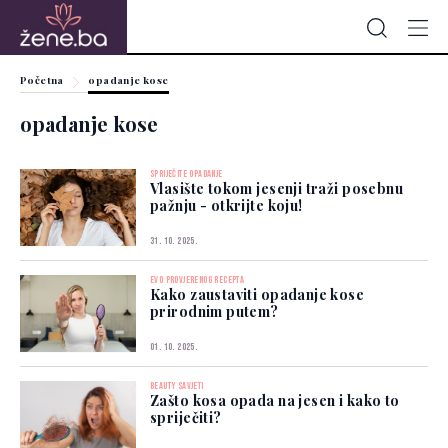
Početna
opadanje kose
opadanje kose
SPRIJEČITE OPADANJE
Vlasište tokom jesenji traži posebnu
pažnju - otkrijte koju!
31. 10. 2025.
EVO PROVJERENOG RECEPTA
Kako zaustaviti opadanje kose
prirodnim putem?
01. 10. 2025.
BEAUTY SAVJETI
Zašto kosa opada na jesen i kako to
spriječiti?