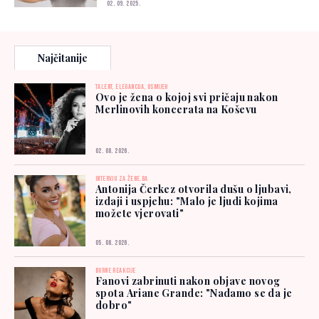
02. 09. 2025.
Najčitanije
TALENT, ELEGANCIJA, OSMIJEH
Ovo je žena o kojoj svi pričaju nakon
Merlinovih koncerata na Koševu
02. 08. 2026.
INTERVJU ZA ŽENE.BA
Antonija Čerkez otvorila dušu o ljubavi,
izdaji i uspjehu: "Malo je ljudi kojima
možete vjerovati"
05. 08. 2026.
BURNE REAKCIJE
Fanovi zabrinuti nakon objave novog
spota Ariane Grande: "Nadamo se da je
dobro"