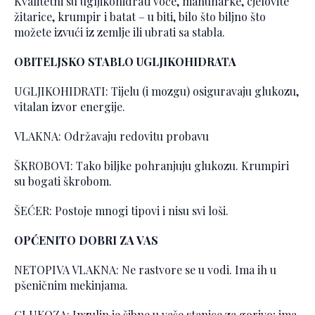
Kvalitetni su ugljikohidrati voće, mahunarke, cjelovite
žitarice, krumpir i batat – u biti, bilo što biljno što
možete izvući iz zemlje ili ubrati sa stabla.
OBITELJSKO STABLO UGLJIKOHIDRATA
UGLJIKOHIDRATI: Tijelu (i mozgu) osiguravaju glukozu,
vitalan izvor energije.
VLAKNA: Održavaju redovitu probavu
ŠKROBOVI: Tako biljke pohranjuju glukozu. Krumpiri
su bogati škrobom.
ŠEĆER: Postoje mnogi tipovi i nisu svi loši.
OPĆENITO DOBRI ZA VAS
NETOPIVA VLAKNA: Ne rastvore se u vodi. Ima ih u
pšeničnim mekinjama.
GLUKOZA: Inzulin je šibne u vaše stanice za gorivo; ima