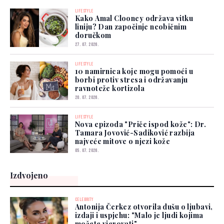
LIFESTYLE
Kako Amal Clooney održava vitku
liniju? Dan započinje neobičnim
doručkom
27. 07. 2026.
LIFESTYLE
10 namirnica koje mogu pomoći u
borbi protiv stresa i održavanju
ravnoteže kortizola
20. 07. 2026.
LIFESTYLE
Nova epizoda "Priče ispod kože": Dr.
Tamara Jovović-Sadiković razbija
najveće mitove o njezi kože
05. 07. 2026.
Izdvojeno
CELEBRITY
Antonija Čerkez otvorila dušu o ljubavi,
izdaji i uspjehu: "Malo je ljudi kojima
možete vjerovati"