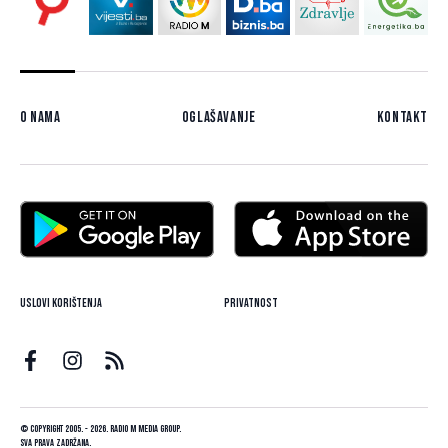
O nama
Oglašavanje
Kontakt
Uslovi korištenja
Privatnost
© Copyright 2005. - 2026. Radio M Media Group.
Sva prava zadržana.