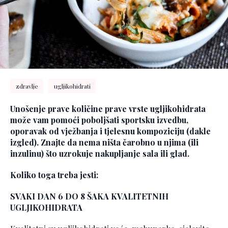
zdravlje
ugljikohidrati
Unošenje prave količine prave vrste ugljikohidrata
može vam pomoći poboljšati sportsku izvedbu,
oporavak od vježbanja i tjelesnu kompoziciju (dakle
izgled). Znajte da nema ništa čarobno u njima (ili
inzulinu) što uzrokuje nakupljanje sala ili glad.
Koliko toga treba jesti:
SVAKI DAN 6 DO 8 ŠAKA KVALITETNIH
UGLJIKOHIDRATA