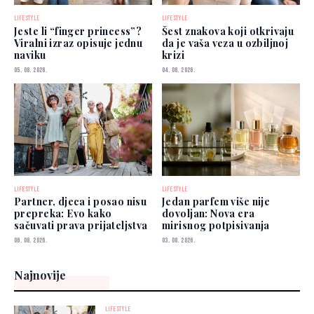
LIFESTYLE
LIFESTYLE
Jeste li “finger princess”?
Šest znakova koji otkrivaju
Viralni izraz opisuje jednu
da je vaša veza u ozbiljnoj
naviku
krizi
05. 08. 2026.
04. 08. 2026.
LIFESTYLE
LIFESTYLE
Partner, djeca i posao nisu
Jedan parfem više nije
prepreka: Evo kako
dovoljan: Nova era
sačuvati prava prijateljstva
mirisnog potpisivanja
06. 08. 2026.
03. 08. 2026.
Najnovije
LIFESTYLE