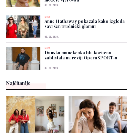
05. 08. 2026.
MODA
Anne Hathaway pokazala kako izgleda
savršen trudnički glamur
05. 08. 2026.
MODA
Danska manekenka bh. korijena
zablistala na reviji OperaSPORT-a
05. 08. 2026.
Najčitanije