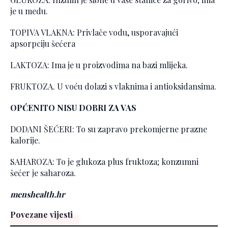
je u medu.
TOPIVA VLAKNA: Privlače vodu, usporavajući
apsorpciju šećera
LAKTOZA: Ima je u proizvodima na bazi mlijeka.
FRUKTOZA. U voću dolazi s vlaknima i antioksidansima.
OPĆENITO NISU DOBRI ZA VAS
DODANI ŠEĆERI: To su zapravo prekomjerne prazne
kalorije.
SAHAROZA: To je glukoza plus fruktoza; konzumni
šećer je saharoza.
menshealth.hr
Povezane vijesti