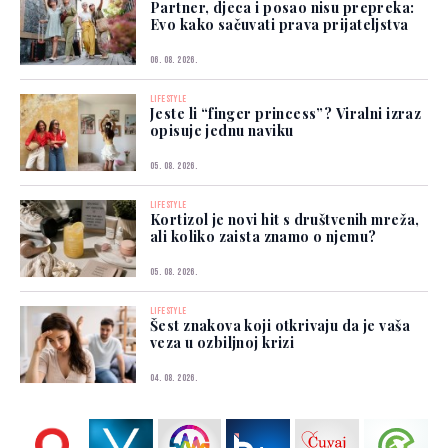
Partner, djeca i posao nisu prepreka:
Evo kako sačuvati prava prijateljstva
06. 08. 2026.
LIFESTYLE
Jeste li “finger princess”? Viralni izraz
opisuje jednu naviku
05. 08. 2026.
LIFESTYLE
Kortizol je novi hit s društvenih mreža,
ali koliko zaista znamo o njemu?
05. 08. 2026.
LIFESTYLE
Šest znakova koji otkrivaju da je vaša
veza u ozbiljnoj krizi
04. 08. 2026.