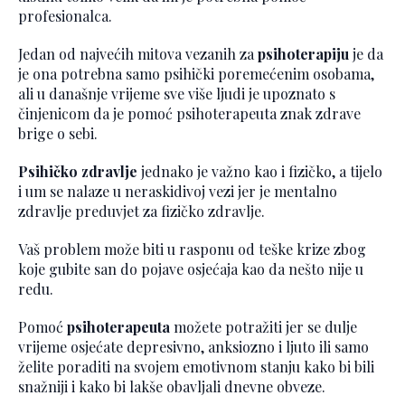
profesionalca.
Jedan od najvećih mitova vezanih za
psihoterapiju
je da
je ona potrebna samo psihički poremećenim osobama,
ali u današnje vrijeme sve više ljudi je upoznato s
činjenicom da je pomoć psihoterapeuta znak zdrave
brige o sebi.
Psihičko zdravlje
jednako je važno kao i fizičko, a tijelo
i um se nalaze u neraskidivoj vezi jer je mentalno
zdravlje preduvjet za fizičko zdravlje.
Vaš problem može biti u rasponu od teške krize zbog
koje gubite san do pojave osjećaja kao da nešto nije u
redu.
Pomoć
psihoterapeuta
možete potražiti jer se dulje
vrijeme osjećate depresivno, anksiozno i ljuto ili samo
želite poraditi na svojem emotivnom stanju kako bi bili
snažniji i kako bi lakše obavljali dnevne obveze.