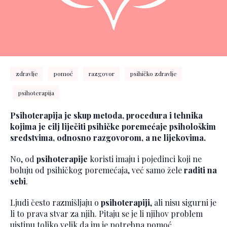
zdravlje
pomoć
razgovor
psihičko zdravlje
psihoterapija
Psihoterapija je skup metoda, procedura i tehnika
kojima je cilj liječiti psihičke poremećaje psihološkim
sredstvima, odnosno razgovorom, a ne lijekovima.
No, od
psihoterapije
koristi imaju i pojedinci koji ne
boluju od psihičkog poremećaja, već samo žele
raditi na
sebi
.
Ljudi često razmišljaju o
psihoterapiji
, ali nisu sigurni je
li to prava stvar za njih. Pitaju se je li njihov problem
uistinu toliko velik da im je potrebna pomoć