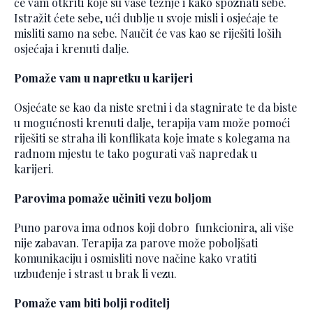
će vam otkriti koje su vaše težnje i kako spoznati sebe.
Istražit ćete sebe, ući dublje u svoje misli i osjećaje te
misliti samo na sebe. Naučit će vas kao se riješiti loših
osjećaja i krenuti dalje.
Pomaže vam u napretku u karijeri
Osjećate se kao da niste sretni i da stagnirate te da biste
u mogućnosti krenuti dalje, terapija vam može pomoći
riješiti se straha ili konflikata koje imate s kolegama na
radnom mjestu te tako pogurati vaš napredak u
karijeri.
Parovima pomaže učiniti vezu boljom
Puno parova ima odnos koji dobro funkcionira, ali više
nije zabavan. Terapija za parove može poboljšati
komunikaciju i osmisliti nove načine kako vratiti
uzbuđenje i strast u brak li vezu.
Pomaže vam biti bolji roditelj