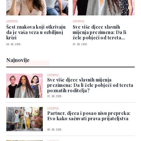
LIFESTYLE
LIFESTYLE
Šest znakova koji otkrivaju
Sve više djece slavnih
da je vaša veza u ozbiljnoj
mijenja prezimena: Da li
krizi
žele pobjeći od tereta
poznatih roditelja?
04. 08. 2026.
07. 08. 2026.
Najnovije
LIFESTYLE
Sve više djece slavnih mijenja
prezimena: Da li žele pobjeći od tereta
poznatih roditelja?
07. 08. 2026.
LIFESTYLE
Partner, djeca i posao nisu prepreka:
Evo kako sačuvati prava prijateljstva
06. 08. 2026.