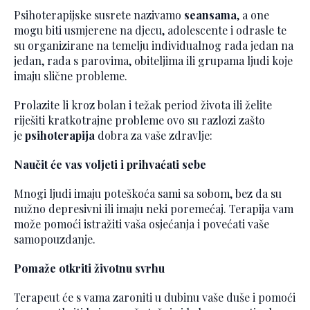
Psihoterapijske susrete nazivamo
seansama
, a one
mogu biti usmjerene na djecu, adolescente i odrasle te
su organizirane na temelju individualnog rada jedan na
jedan, rada s parovima, obiteljima ili grupama ljudi koje
imaju slične probleme.
Prolazite li kroz bolan i težak period života ili želite
riješiti kratkotrajne probleme ovo su razlozi zašto
je
psihoterapija
dobra za vaše zdravlje:
Naučit će vas voljeti i prihvaćati sebe
Mnogi ljudi imaju poteškoća sami sa sobom, bez da su
nužno depresivni ili imaju neki poremećaj. Terapija vam
može pomoći istražiti vaša osjećanja i povećati vaše
samopouzdanje.
Pomaže otkriti životnu svrhu
Terapeut će s vama zaroniti u dubinu vaše duše i pomoći