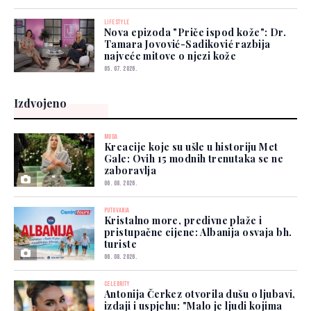
LIFESTYLE
Nova epizoda "Priče ispod kože": Dr.
Tamara Jovović-Sadiković razbija
najveće mitove o njezi kože
05. 07. 2026.
Izdvojeno
MODA
Kreacije koje su ušle u historiju Met
Gale: Ovih 15 modnih trenutaka se ne
zaboravlja
06. 08. 2026.
PUTOVANJA
Kristalno more, predivne plaže i
pristupačne cijene: Albanija osvaja bh.
turiste
06. 08. 2026.
CELEBRITY
Antonija Čerkez otvorila dušu o ljubavi,
izdaji i uspjehu: "Malo je ljudi kojima