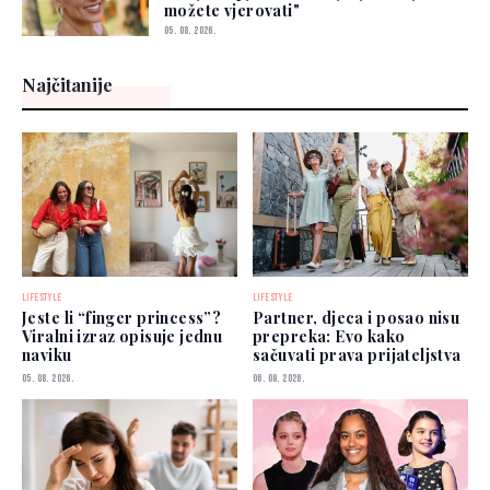
možete vjerovati"
05. 08. 2026.
Najčitanije
LIFESTYLE
LIFESTYLE
Jeste li “finger princess”?
Partner, djeca i posao nisu
Viralni izraz opisuje jednu
prepreka: Evo kako
naviku
sačuvati prava prijateljstva
05. 08. 2026.
06. 08. 2026.