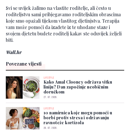
Svi se uvijek žalimo na vlastite roditelje, ali često u
roditeljstvu sami pribjegavamo roditeljskim obrascima
koje smo opažali tijekom vlastitog djetinjstva. Terapija
vam može pomoći da izađete iz te uhodane staze i
svojem djetetu budete roditelj kakav ste oduvijek željeli
biti.
Wall.hr
Povezane vijesti
LIFESTYLE
Kako Amal Clooney održava vitku
liniju? Dan započinje neobičnim
doručkom
27. 07. 2026.
LIFESTYLE
10 namirnica koje mogu pomoći u
borbi protiv stresa i održavanju
ravnoteže kortizola
20. 07. 2026.