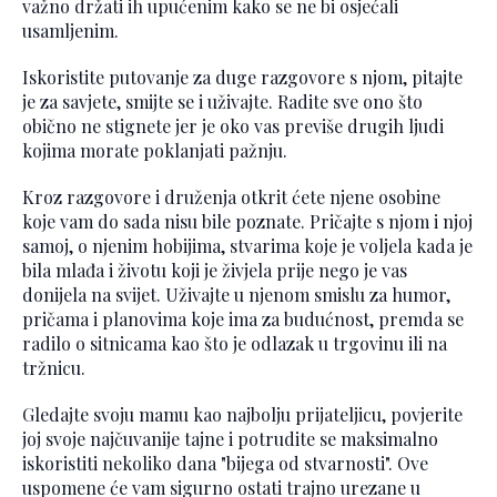
važno držati ih upućenim kako se ne bi osjećali
usamljenim.
Iskoristite putovanje za duge razgovore s njom, pitajte
je za savjete, smijte se i uživajte. Radite sve ono što
obično ne stignete jer je oko vas previše drugih ljudi
kojima morate poklanjati pažnju.
Kroz razgovore i druženja otkrit ćete njene osobine
koje vam do sada nisu bile poznate. Pričajte s njom i njoj
samoj, o njenim hobijima, stvarima koje je voljela kada je
bila mlađa i životu koji je živjela prije nego je vas
donijela na svijet. Uživajte u njenom smislu za humor,
pričama i planovima koje ima za budućnost, premda se
radilo o sitnicama kao što je odlazak u trgovinu ili na
tržnicu.
Gledajte svoju mamu kao najbolju prijateljicu, povjerite
joj svoje najčuvanije tajne i potrudite se maksimalno
iskoristiti nekoliko dana "bijega od stvarnosti". Ove
uspomene će vam sigurno ostati trajno urezane u