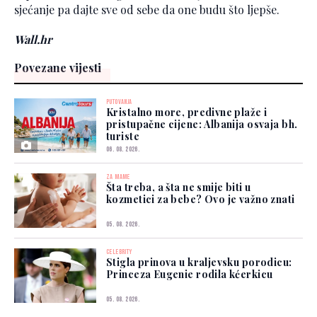
sjećanje pa dajte sve od sebe da one budu što ljepše.
Wall.hr
Povezane vijesti
PUTOVANJA
Kristalno more, predivne plaže i
pristupačne cijene: Albanija osvaja bh.
turiste
06. 08. 2026.
ZA MAME
Šta treba, a šta ne smije biti u
kozmetici za bebe? Ovo je važno znati
05. 08. 2026.
CELEBRITY
Stigla prinova u kraljevsku porodicu:
Princeza Eugenie rodila kćerkicu
05. 08. 2026.