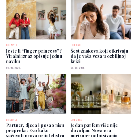
LIFESTYLE
LIFESTYLE
Jeste li “finger princess”?
Šest znakova koji otkrivaju
Viralni izraz opisuje jednu
da je vaša veza u ozbiljnoj
naviku
krizi
05. 08. 2026.
04. 08. 2026.
LIFESTYLE
LIFESTYLE
Partner, djeca i posao nisu
Jedan parfem više nije
prepreka: Evo kako
dovoljan: Nova era
sačuvati prava prijateljstva
mirisnog potpisivanja