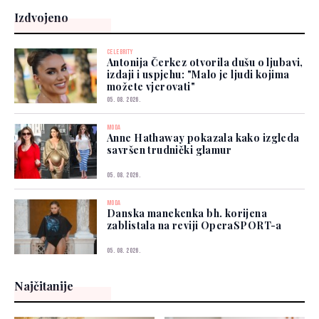
Izdvojeno
CELEBRITY
Antonija Čerkez otvorila dušu o ljubavi,
izdaji i uspjehu: "Malo je ljudi kojima
možete vjerovati"
05. 08. 2026.
MODA
Anne Hathaway pokazala kako izgleda
savršen trudnički glamur
05. 08. 2026.
MODA
Danska manekenka bh. korijena
zablistala na reviji OperaSPORT-a
05. 08. 2026.
Najčitanije