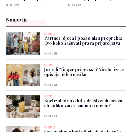
06. 08. 2026.
03. 08. 2026.
Najnovije
LIFESTYLE
Partner, djeca i posao nisu prepreka:
Evo kako sačuvati prava prijateljstva
06. 08. 2026.
LIFESTYLE
Jeste li “finger princess”? Viralni izraz
opisuje jednu naviku
05. 08. 2026.
LIFESTYLE
Kortizol je novi hit s društvenih mreža,
ali koliko zaista znamo o njemu?
05. 08. 2026.
LIFESTYLE
Šest znakova koji otkrivaju da je vaša