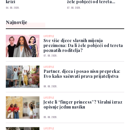
krizi
žele pobjeći od tereta
poznatih roditelja?
04. 08. 2026.
07. 08. 2026.
Najnovije
LIFESTYLE
Sve više djece slavnih mijenja
prezimena: Da li žele pobjeći od tereta
poznatih roditelja?
07. 08. 2026.
LIFESTYLE
Partner, djeca i posao nisu prepreka:
Evo kako sačuvati prava prijateljstva
06. 08. 2026.
LIFESTYLE
Jeste li “finger princess”? Viralni izraz
opisuje jednu naviku
05. 08. 2026.
LIFESTYLE