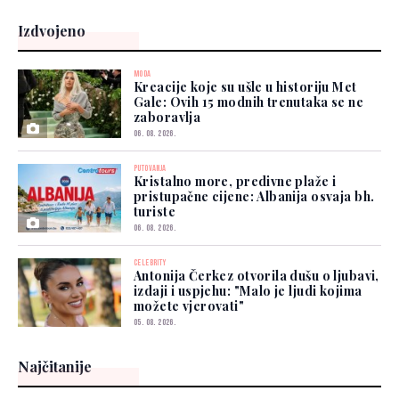
Izdvojeno
MODA
Kreacije koje su ušle u historiju Met
Gale: Ovih 15 modnih trenutaka se ne
zaboravlja
06. 08. 2026.
PUTOVANJA
Kristalno more, predivne plaže i
pristupačne cijene: Albanija osvaja bh.
turiste
06. 08. 2026.
CELEBRITY
Antonija Čerkez otvorila dušu o ljubavi,
izdaji i uspjehu: "Malo je ljudi kojima
možete vjerovati"
05. 08. 2026.
Najčitanije