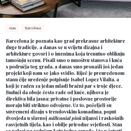
stan
Barcelona
Barcelona je poznata kao grad prekrasne arhitekture
duge tradicije, a danas se u svijetu dizajna i
arhitekture govori i o imenima koja trenutno oblikuju
tamošnju scenu. Pisali smo o mnoštvu stanova i kuća
s područja tog grada, a danas smo pronašli još jedan
projekt koji nam se jako svidio. Riječ je preuređenom
stanu čije uređenje potpisuje Isabel Lopez Vilalta, a
koji je rađen za jedan mladi bračni par s troje djece.
Budući da oboje često rade od kuće, njihova je
direktiva bila jasna; privatne i poslovne prostorije
moraju biti striktno odvojene. Uz to, poželjeli su
suvremeni dizajn s trendovskim komadima, poput
dvosjeda u slavnoj
millennial pink
nijansi i raskošnih
rasvjetnih tijela, kao i obilje prirodne svjetlosti. Stan
se nalazi na zadnjem katu jedne zgrade, i to u četvrti