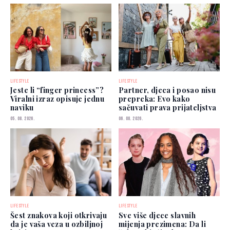
LIFESTYLE
LIFESTYLE
Jeste li “finger princess”?
Partner, djeca i posao nisu
Viralni izraz opisuje jednu
prepreka: Evo kako
naviku
sačuvati prava prijateljstva
05. 08. 2026.
06. 08. 2026.
LIFESTYLE
LIFESTYLE
Šest znakova koji otkrivaju
Sve više djece slavnih
da je vaša veza u ozbiljnoj
mijenja prezimena: Da li