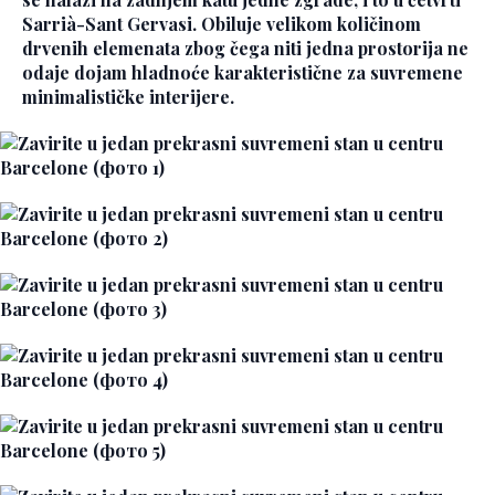
Sarrià-Sant Gervasi. Obiluje velikom količinom
drvenih elemenata zbog čega niti jedna prostorija ne
odaje dojam hladnoće karakteristične za suvremene
minimalističke interijere.