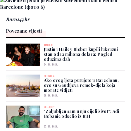
Buro247.hr
Povezane vijesti
AMBIJENT
Justin i Hailey Bieber kupili luksuzni
stan od 12 miliona dolara: Pogled
oduzima dah
04. 08. 2026.
PUTOVANJA
Ako ovog ljeta putujete u Barcelonu,
ovo su Gaudíjeva remek-djela koja
morate vidjeti
09. 06. 2026.
CELEBRITY
"Zaljubljen sam u nju cijeli život": Adi
Bebanić odselio iz BiH
07. 05. 2026.