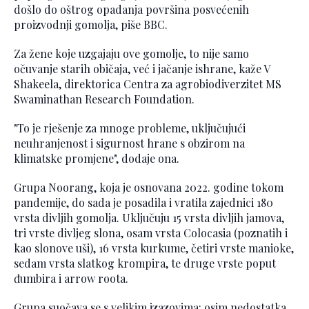
došlo do oštrog opadanja površina posvećenih
proizvodnji gomolja, piše BBC.
Za žene koje uzgajaju ove gomolje, to nije samo
očuvanje starih običaja, već i jačanje ishrane, kaže V
Shakeela, direktorica Centra za agrobiodiverzitet MS
Swaminathan Research Foundation.
"To je rješenje za mnoge probleme, uključujući
neuhranjenost i sigurnost hrane s obzirom na
klimatske promjene", dodaje ona.
Grupa Noorang, koja je osnovana 2022. godine tokom
pandemije, do sada je posadila i vratila zajednici 180
vrsta divljih gomolja. Uključuju 15 vrsta divljih jamova,
tri vrste divljeg slona, osam vrsta Colocasia (poznatih i
kao slonove uši), 16 vrsta kurkume, četiri vrste manioke,
sedam vrsta slatkog krompira, te druge vrste poput
đumbira i arrow roota.
Grupa suočava se s velikim izazovima: osim nedostatka