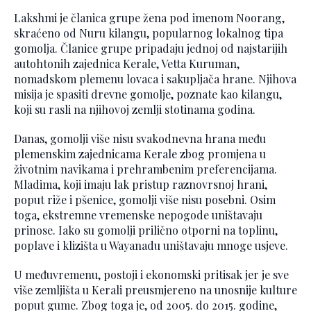
Lakshmi je članica grupe žena pod imenom Noorang,
skraćeno od Nuru kilangu, popularnog lokalnog tipa
gomolja. Članice grupe pripadaju jednoj od najstarijih
autohtonih zajednica Kerale, Vetta Kuruman,
nomadskom plemenu lovaca i sakupljača hrane. Njihova
misija je spasiti drevne gomolje, poznate kao kilangu,
koji su rasli na njihovoj zemlji stotinama godina.
Danas, gomolji više nisu svakodnevna hrana među
plemenskim zajednicama Kerale zbog promjena u
životnim navikama i prehrambenim preferencijama.
Mladima, koji imaju lak pristup raznovrsnoj hrani,
poput riže i pšenice, gomolji više nisu posebni. Osim
toga, ekstremne vremenske nepogode uništavaju
prinose. Iako su gomolji prilično otporni na toplinu,
poplave i klizišta u Wayanadu uništavaju mnoge usjeve.
U međuvremenu, postoji i ekonomski pritisak jer je sve
više zemljišta u Kerali preusmjereno na unosnije kulture
poput gume. Zbog toga je, od 2005. do 2015. godine,