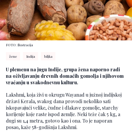
FOTO: Ilustracija
žene
Indija
biljka
U plemenu na jugu Indije, grupa žena naporno radi
na oživljavanju drevnih domaćih gomolja i njihovom
vraćanju u svakodnevnu kulturu.
Lakshmi, koja živi u okrugu Wayanad u južnoj indijskoj
državi Kerala, svakog dana provodi nekoliko sati
iskopavajući velike, čudne i dlakave gomolje, starchy
korijenje koje raste ispod zemlje. Neki teže čak 5 kg, a
dugi su 1,4 metra, gotovo kao i ona. To je naporan
posao, kaže 58-godišnja Lakshmi.