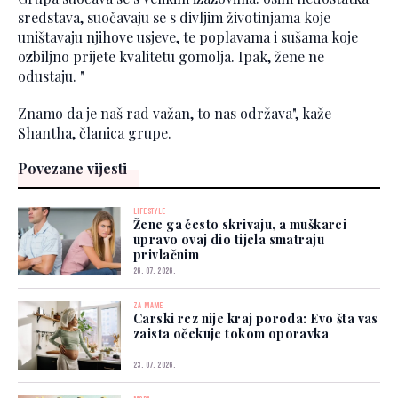
sredstava, suočavaju se s divljim životinjama koje
uništavaju njihove usjeve, te poplavama i sušama koje
ozbiljno prijete kvalitetu gomolja. Ipak, žene ne
odustaju. "
Znamo da je naš rad važan, to nas održava", kaže
Shantha, članica grupe.
Povezane vijesti
LIFESTYLE
Žene ga često skrivaju, a muškarci
upravo ovaj dio tijela smatraju
privlačnim
26. 07. 2026.
ZA MAME
Carski rez nije kraj poroda: Evo šta vas
zaista očekuje tokom oporavka
23. 07. 2026.