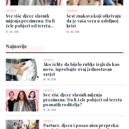
LIFESTYLE
LIFESTYLE
Sve više djece slavnih
Šest znakova koji otkrivaju
mijenja prezimena: Da li
da je vaša veza u ozbiljnoj
žele pobjeći od tereta
krizi
poznatih roditelja?
07. 08. 2026.
04. 08. 2026.
Najnovije
LIFESTYLE
Ako želite da bijelo rublje izgleda kao
novo, isprobajte ovaj jednostavan
savjet
08. 08. 2026.
LIFESTYLE
Sve više djece slavnih mijenja
prezimena: Da li žele pobjeći od tereta
poznatih roditelja?
07. 08. 2026.
LIFESTYLE
Partner, djeca i posao nisu prepreka: