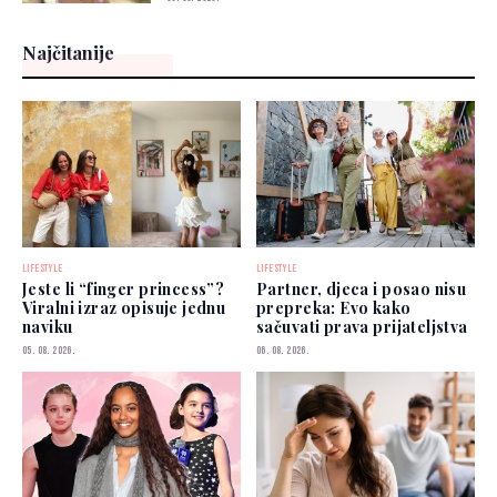
Najčitanije
LIFESTYLE
LIFESTYLE
Jeste li “finger princess”?
Partner, djeca i posao nisu
Viralni izraz opisuje jednu
prepreka: Evo kako
naviku
sačuvati prava prijateljstva
05. 08. 2026.
06. 08. 2026.