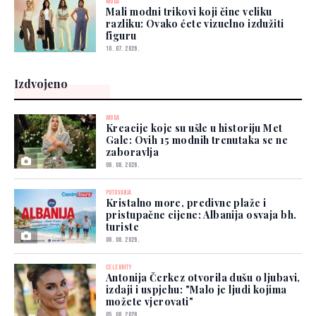
MODA
Mali modni trikovi koji čine veliku
razliku: Ovako ćete vizuelno izdužiti
figuru
10. 07. 2026.
Izdvojeno
MODA
Kreacije koje su ušle u historiju Met
Gale: Ovih 15 modnih trenutaka se ne
zaboravlja
06. 08. 2026.
PUTOVANJA
Kristalno more, predivne plaže i
pristupačne cijene: Albanija osvaja bh.
turiste
06. 08. 2026.
CELEBRITY
Antonija Čerkez otvorila dušu o ljubavi,
izdaji i uspjehu: "Malo je ljudi kojima
možete vjerovati"
05. 08. 2026.