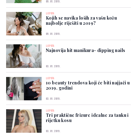
09. 01. 2019.
LJEPOTA
Kojih se navika loših za vašu kožu
najbolje riješiti u 2019?
09. 01. 2019.
LJEPOTA
Najnovija hit manikura- dipping nails
03. 01. 2019.
LJEPOTA
10 beauty trendova koji će biti najjači u
2019. godini
03. 01. 2019.
LJEPOTA
Tri praktične frizure idealne za tanku i
rijetku kosu
03. 01. 2019.