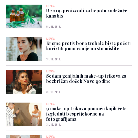
LJEPOTA
U 2019. proizvodi za ljepotu sadržaće
kanabis
01. 01. 2019.
LJEPOTA
Kreme protiv bora trebale biste početi
koristiti puno ranije no što mislite
31. 12. 2018.
LJEPOTA
Sedam genijalnih make-up trikova za
bezbrižan doček Nove godine
31. 12. 2018.
LJEPOTA
9 make-up trikova pomoću kojih ćete
izgledati besprijekorno na
fotografijama
31. 12. 2018.
LJEPOTA