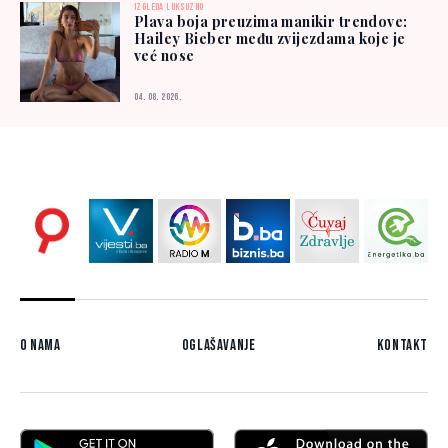
IZGLEDA LUKSUZNO
Plava boja preuzima manikir trendove:
Hailey Bieber među zvijezdama koje je
već nose
04. 08. 2026.
O nama
Oglašavanje
Kontakt