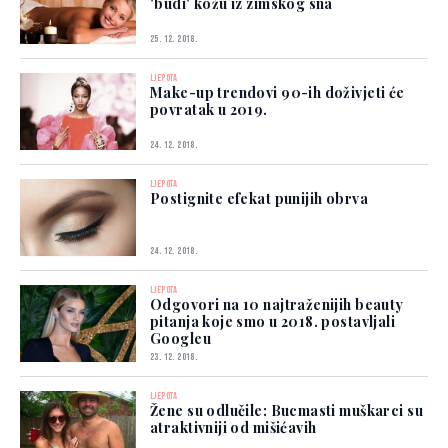
'budi' kožu iz zimskog sna
25. 12. 2018.
LJEPOTA
Make-up trendovi 90-ih doživjeti će
povratak u 2019.
24. 12. 2018.
LJEPOTA
Postignite efekat punijih obrva
24. 12. 2018.
LJEPOTA
Odgovori na 10 najtraženijih beauty
pitanja koje smo u 2018. postavljali
Googleu
23. 12. 2018.
LJEPOTA
Žene su odlučile: Bucmasti muškarci su
atraktivniji od mišićavih