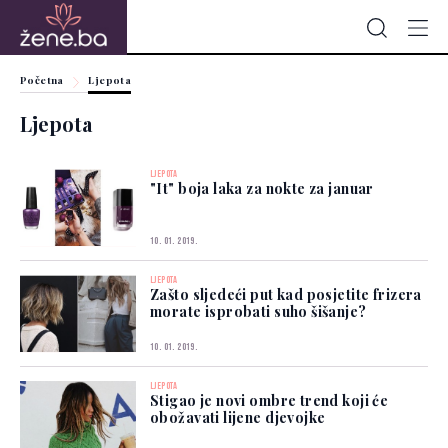
Početna
Ljepota
Ljepota
LJEPOTA
"It" boja laka za nokte za januar
10. 01. 2019.
LJEPOTA
Zašto sljedeći put kad posjetite frizera
morate isprobati suho šišanje?
10. 01. 2019.
LJEPOTA
Stigao je novi ombre trend koji će
obožavati lijene djevojke