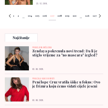
23. 12. 2018.
1
2
104
105
106
107
108
109
110
126
127
...
...
Najčitanije
PODIJELJENA MIŠLJENJA
Zendaya pokrenula novi trend: Da li je
stiglo vrijeme za "no mascara" izgled?
03. 08. 2026.
POKAZALA KAKO IH NOSITI
Penélope Cruz vratila šiške u fokus: Ovo
je frizura koju ćemo viđati cijele jeseni
03. 08. 2026.