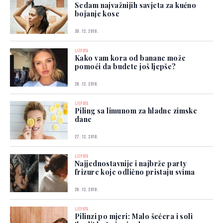
Sedam najvažnijih savjeta za kućno
bojanje kose
30. 12. 2018.
LJEPOTA
Kako vam kora od banane može
pomoći da budete još ljepše?
28. 12. 2018.
LJEPOTA
Piling sa limunom za hladne zimske
dane
27. 12. 2018.
LJEPOTA
Najjednostavnije i najbrže party
frizure koje odlično pristaju svima
26. 12. 2018.
LJEPOTA
Pilinzi po mjeri: Malo šećera i soli