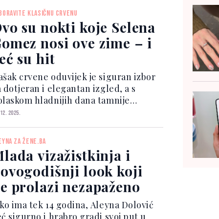
nijeg i nježne pastelne tonove.
BORAVITE KLASIČNU CRVENU
vo su nokti koje Selena
omez nosi ove zime – i
eć su hit
ašak crvene oduvijek je siguran izbor
 dotjeran i elegantan izgled, a s
olaskom hladnijih dana tamnije
ijanse posebno dolaze do izražaja –
 12. 2025.
aročito na noktima.
EYNA ZA ŽENE.BA
lada vizažistkinja i
ovogodišnji look koji
e prolazi nezapaženo
ako ima tek 14 godina, Aleyna Dolović
eć sigurno i hrabro gradi svoj put u