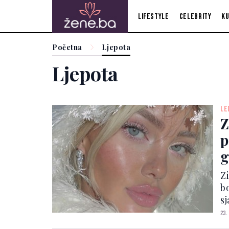
Lifestyle
Celebrity
Ku
Početna
Ljepota
Ljepota
LE
Z
p
g
Z
bo
sj
l
23.
up