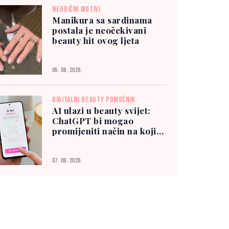
NEOBIČNI MOTIVI
Manikura sa sardinama
postala je neočekivani
beauty hit ovog ljeta
05. 08. 2026.
DIGITALNI BEAUTY POMOĆNIK
AI ulazi u beauty svijet:
ChatGPT bi mogao
promijeniti način na koji
biramo šminku
07. 08. 2026.