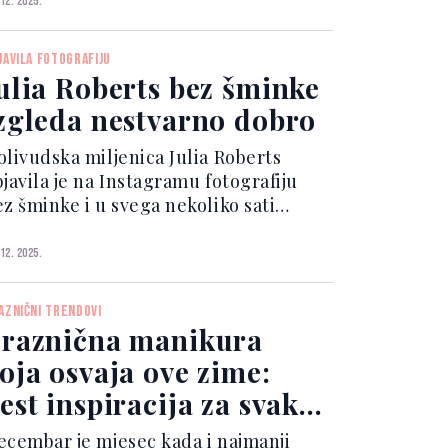
 12. 2025.
rirodnim valovima.
JAVILA FOTOGRAFIJU
ulia Roberts bez šminke
zgleda nestvarno dobro
olivudska miljenica Julia Roberts
bjavila je na Instagramu fotografiju
ez šminke i u svega nekoliko sati
zazvala lavinu po društvenim
režama gdje se ne prestaje pisati
 12. 2025.
ako slavna glumica izgleda 'najmanje
0 godina mlađe'.
AZNIČNI TRENDOVI
raznična manikura
oja osvaja ove zime:
est inspiracija za svaki
til
ecembar je mjesec kada i najmanji