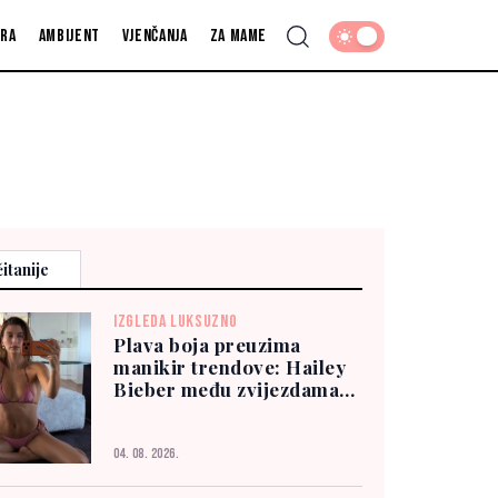
fra
Ambijent
Vjenčanja
Za mame
itanije
IZGLEDA LUKSUZNO
Plava boja preuzima
manikir trendove: Hailey
Bieber među zvijezdama
koje je već nose
04. 08. 2026.