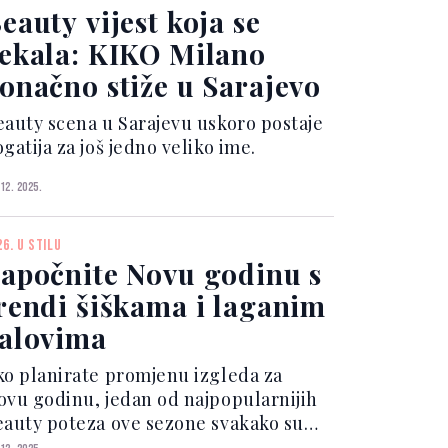
eauty vijest koja se
ekala: KIKO Milano
onačno stiže u Sarajevo
eauty scena u Sarajevu uskoro postaje
gatija za još jedno veliko ime.
 12. 2025.
26. U STILU
apočnite Novu godinu s
rendi šiškama i laganim
alovima
ko planirate promjenu izgleda za
ovu godinu, jedan od najpopularnijih
eauty poteza ove sezone svakako su
iške u kombinaciji s mekanim,