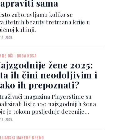
apraviti sama
esto zaboravljamo koliko se
valitetnih beauty tretmana krije u
ičnoj kuhinji.
 12. 2025.
MNE OČI I DUGA KOSA
ajzgodnije žene 2025:
ta ih čini neodoljivim i
ako ih prepoznati?
straživači magazina Playerstime su
alizirali liste 100 najzgodnijih žena
oje je tokom posljednje decenije
bjavio časopis Maxim.
 12. 2025.
ALIJANSKI MAKEUP BREND