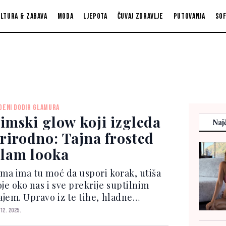
ltura & zabava
Moda
Ljepota
Čuvaj zdravlje
Putovanja
So
DENI DODIR GLAMURA
imski glow koji izgleda
Najč
rirodno: Tajna frosted
lam looka
ima ima tu moć da uspori korak, utiša
je oko nas i sve prekrije suptilnim
ajem. Upravo iz te tihe, hladne
jepote nastao je frosted glam – make
 12. 2025.
 trend koji slavi mraz, svjetlucavi