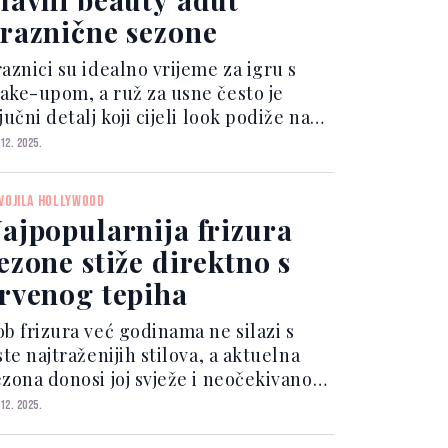
raznične sezone
aznici su idealno vrijeme za igru s
ake-upom, a ruž za usne često je
jučni detalj koji cijeli look podiže na
ši nivo.
 12. 2025.
VOJILA HOLLYWOOD
ajpopularnija frizura
ezone stiže direktno s
rvenog tepiha
ob frizura već godinama ne silazi s
ste najtraženijih stilova, a aktuelna
ezona donosi joj svježe i neočekivano
ce.
 12. 2025.