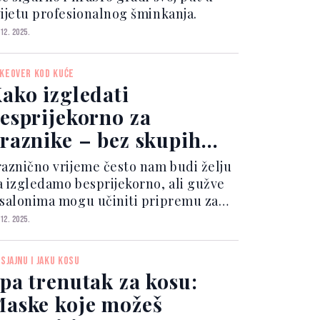
vijetu profesionalnog šminkanja.
 12. 2025.
KEOVER KOD KUĆE
ako izgledati
esprijekorno za
raznike – bez skupih
retmana
raznično vrijeme često nam budi želju
a izgledamo besprijekorno, ali gužve
 salonima mogu učiniti pripremu za
večane prilike izazovom.
 12. 2025.
 SJAJNU I JAKU KOSU
pa trenutak za kosu:
aske koje možeš