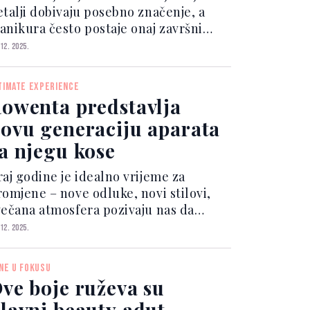
etalji dobivaju posebno značenje, a
anikura često postaje onaj završni
talj koji cijeli izgled podiže na viši
 12. 2025.
ivo. Ove godine trendovi balansiraju
zmeđu elegancije, suptilnog glamura i
TIMATE EXPERIENCE
plog, cozy osjećaja koji svi volimo u
owenta predstavlja
razničnom periodu.
ovu generaciju aparata
a njegu kose
raj godine je idealno vrijeme za
romjene – nove odluke, novi stilovi,
večana atmosfera pozivaju nas da
ablistamo.
 12. 2025.
NE U FOKUSU
ve boje ruževa su
lavni beauty adut