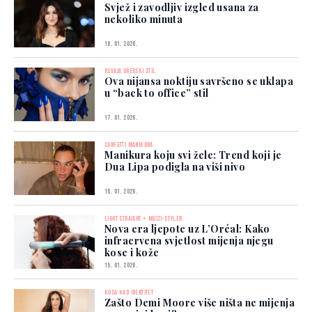
Svjež i zavodljiv izgled usana za
nekoliko minuta
18. 01. 2026.
OSVAJA UREDSKI STIL
Ova nijansa noktiju savršeno se uklapa
u “back to office” stil
17. 01. 2026.
CONFETTI MANIKURA
Manikura koju svi žele: Trend koji je
Dua Lipa podigla na viši nivo
16. 01. 2026.
LIGHT STRAIGHT + MULTI-STYLER
Nova era ljepote uz L’Oréal: Kako
infracrvena svjetlost mijenja njegu
kose i kože
15. 01. 2026.
KOSA KAO IDENTITET
Zašto Demi Moore više ništa ne mijenja