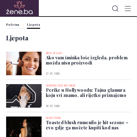
Početna
Ljepota
Ljepota
MAKE UP ALATI
Ako vam šminka loše izgleda, problem
možda nisu proizvodi
27. 01. 2026.
SAVRŠENA KOSA NIJE PRAVA
Perike u Hollywoodu: Tajna glamura
koju svi znamo, ali rijetko priznajemo
26. 01. 2026.
BEAUTY TREND
Toasted blush rumenilo je hit sezone –
evo gdje ga možete kupiti kod nas