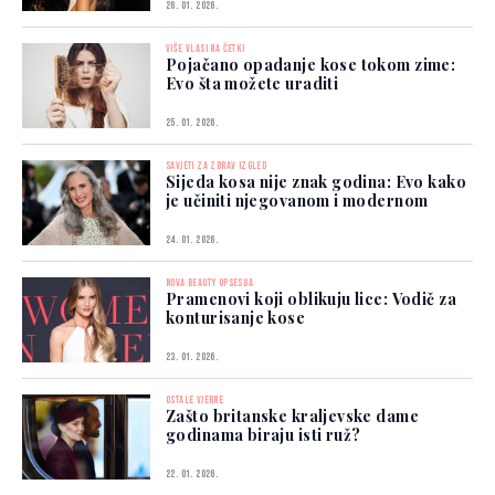
26. 01. 2026.
VIŠE VLASI NA ČETKI
Pojačano opadanje kose tokom zime:
Evo šta možete uraditi
25. 01. 2026.
SAVJETI ZA ZDRAV IZGLED
Sijeda kosa nije znak godina: Evo kako
je učiniti njegovanom i modernom
24. 01. 2026.
NOVA BEAUTY OPSESIJA
Pramenovi koji oblikuju lice: Vodič za
konturisanje kose
23. 01. 2026.
OSTALE VJERNE
Zašto britanske kraljevske dame
godinama biraju isti ruž?
22. 01. 2026.