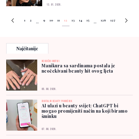
13. 01. 2026.
1
2
9
10
11
12
13
14
15
126
127
...
...
Najčitanije
NEOBIČNI MOTIVI
Manikura sa sardinama postala je
neočekivani beauty hit ovog ljeta
05. 08. 2026.
DIGITALNI BEAUTY POMOĆNIK
AI ulazi u beauty svijet: ChatGPT bi
mogao promijeniti način na koji biramo
šminku
07. 08. 2026.