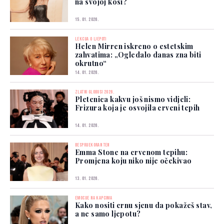
na svojoj kosi?
15. 01. 2026.
LEKCIJA O LJEPOTI
Helen Mirren iskreno o estetskim
zahvatima: „Ogledalo danas zna biti
okrutno“
14. 01. 2026.
ZLATNI GLOBUSI 2026.
Pletenica kakvu još nismo vidjeli:
Frizura koja je osvojila crveni tepih
14. 01. 2026.
BESPRIJEKORAN TEN
Emma Stone na crvenom tepihu:
Promjena koju niko nije očekivao
13. 01. 2026.
EMOCIJE NA KAPCIMA
Kako nositi crnu sjenu da pokažeš stav,
a ne samo ljepotu?