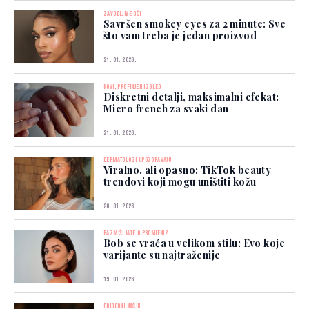
ZAVODLJIVE OČI
Savršen smokey eyes za 2 minute: Sve
što vam treba je jedan proizvod
21. 01. 2026.
NOVI, PROFINJEN IZGLED
Diskretni detalji, maksimalni efekat:
Micro french za svaki dan
21. 01. 2026.
DERMATOLOZI UPOZORAVAJU
Viralno, ali opasno: TikTok beauty
trendovi koji mogu uništiti kožu
20. 01. 2026.
RAZMIŠLJATE O PROMJENI?
Bob se vraća u velikom stilu: Evo koje
varijante su najtraženije
19. 01. 2026.
PRIRODNI NAČIN