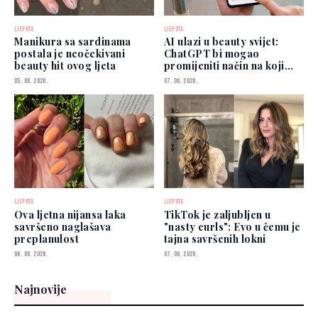
LJEPOTA
LJEPOTA
Manikura sa sardinama
AI ulazi u beauty svijet:
postala je neočekivani
ChatGPT bi mogao
beauty hit ovog ljeta
promijeniti način na koji
biramo šminku
05. 08. 2026.
07. 08. 2026.
LJEPOTA
LJEPOTA
Ova ljetna nijansa laka
TikTok je zaljubljen u
savršeno naglašava
"nasty curls": Evo u čemu je
preplanulost
tajna savršenih lokni
06. 08. 2026.
07. 08. 2026.
Najnovije