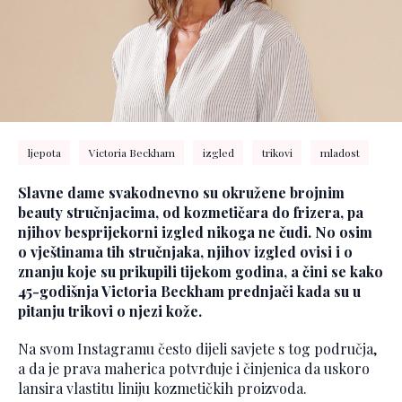
ljepota
Victoria Beckham
izgled
trikovi
mladost
Slavne dame svakodnevno su okružene brojnim
beauty stručnjacima, od kozmetičara do frizera, pa
njihov besprijekorni izgled nikoga ne čudi. No osim
o vještinama tih stručnjaka, njihov izgled ovisi i o
znanju koje su prikupili tijekom godina, a čini se kako
45-godišnja Victoria Beckham prednjači kada su u
pitanju trikovi o njezi kože.
Na svom Instagramu često dijeli savjete s tog područja,
a da je prava maherica potvrđuje i činjenica da uskoro
lansira vlastitu liniju kozmetičkih proizvoda.