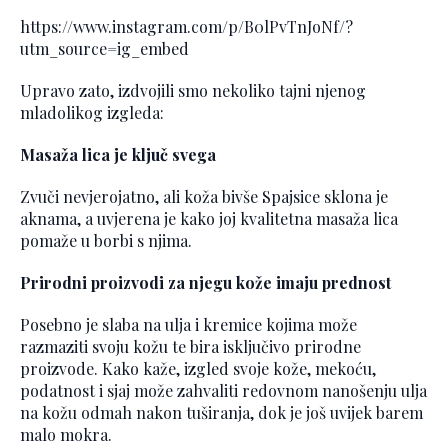
https://www.instagram.com/p/B0lPvTnJoNf/?
utm_source=ig_embed
Upravo zato, izdvojili smo nekoliko tajni njenog
mladolikog izgleda:
Masaža lica je ključ svega
Zvuči nevjerojatno, ali koža bivše Spajsice sklona je
aknama, a uvjerena je kako joj kvalitetna masaža lica
pomaže u borbi s njima.
Prirodni proizvodi za njegu kože imaju prednost
Posebno je slaba na ulja i kremice kojima može
razmaziti svoju kožu te bira isključivo prirodne
proizvode. Kako kaže, izgled svoje kože, mekoću,
podatnost i sjaj može zahvaliti redovnom nanošenju ulja
na kožu odmah nakon tuširanja, dok je još uvijek barem
malo mokra.