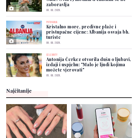
zaboravlja
06. 08. 2026.
PUTOVANJA
Kristalno more, predivne plaže i
pristupačne cijene: Albanija osvaja bh.
turiste
06. 08. 2026.
CELEBRITY
Antonija Čerkez otvorila dušu o ljubavi,
izdaji i uspjehu: "Malo je ljudi kojima
možete vjerovati"
05. 08. 2026.
Najčitanije