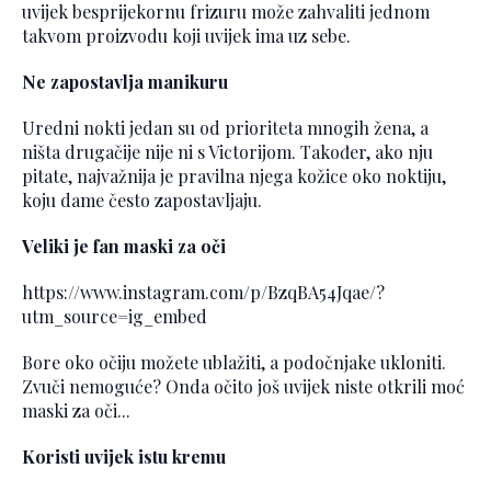
uvijek besprijekornu frizuru može zahvaliti jednom
takvom proizvodu koji uvijek ima uz sebe.
Ne zapostavlja manikuru
Uredni nokti jedan su od prioriteta mnogih žena, a
ništa drugačije nije ni s Victorijom. Također, ako nju
pitate, najvažnija je pravilna njega kožice oko noktiju,
koju dame često zapostavljaju.
Veliki je fan maski za oči
https://www.instagram.com/p/BzqBA54Jqae/?
utm_source=ig_embed
Bore oko očiju možete ublažiti, a podočnjake ukloniti.
Zvuči nemoguće? Onda očito još uvijek niste otkrili moć
maski za oči...
Koristi uvijek istu kremu