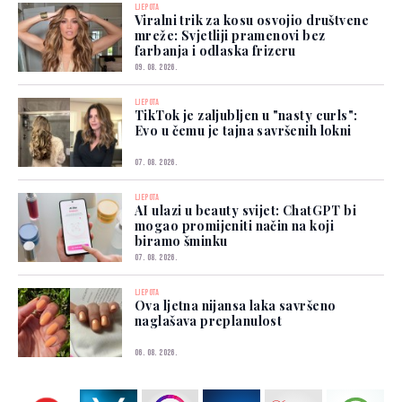
LJEPOTA
Viralni trik za kosu osvojio društvene
mreže: Svjetliji pramenovi bez
farbanja i odlaska frizeru
09. 08. 2026.
LJEPOTA
TikTok je zaljubljen u "nasty curls":
Evo u čemu je tajna savršenih lokni
07. 08. 2026.
LJEPOTA
AI ulazi u beauty svijet: ChatGPT bi
mogao promijeniti način na koji
biramo šminku
07. 08. 2026.
LJEPOTA
Ova ljetna nijansa laka savršeno
naglašava preplanulost
06. 08. 2026.