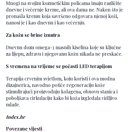
Mnogi na svojim kozmetičkim policama imaju različite
dnevne i večernje kreme, ali ova dama ne. Nakon što je
pronašla kremu koja savršeno odgovara njenoj koži,
nanosi je i kao dnevnu i kao večernju.
Za kožu se brine iznutra
Dnevnu dozu omega-3 masnih kiselina koje su ključne
za lijepu, zdravu i njegovanu kožu nikada ne preskače.
S vremena na vrijeme se počasti LED terapijom
Terapija crvenim svjetlom, koju koristi i ova modna
dizajnerica, navodno potiče regeneraciju kože
stimulirajući proizvodnju kolagena, obnovu stanica i
poboljšava cirkulaciju kako bi koža izgledala vidljivo
mlađe.
Index.hr
Povezane vijesti