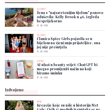
CELEBRITY
Žena s "najsavršenijim tijelom" ponovo
oduševila: Kelly Brook u 46. izgleda
besprijekorno
07. 08. 2026.
CELEBRITY
Članica Spice Girls pojavila se u
bijelom na vjenčanju prijateljice, ona
joj nije prešutjela
07. 08. 2026.
LJEPOTA
AI ulazi u beauty svijet: ChatGPT bi
mogao promijeniti način na koji
biramo šminku
07. 08. 2026.
Izdvojeno
MODA
Kreacije koje su ušle u historiju Met
Gale: Ovih 15 modnih trenutaka se ne