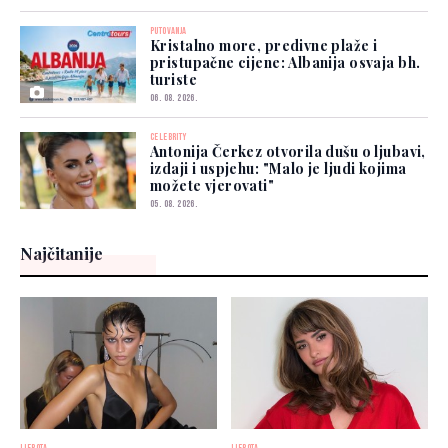
PUTOVANJA
Kristalno more, predivne plaže i
pristupačne cijene: Albanija osvaja bh.
turiste
06. 08. 2026.
CELEBRITY
Antonija Čerkez otvorila dušu o ljubavi,
izdaji i uspjehu: "Malo je ljudi kojima
možete vjerovati"
05. 08. 2026.
Najčitanije