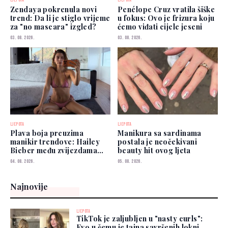
LJEPOTA
LJEPOTA
Zendaya pokrenula novi
Penélope Cruz vratila šiške
trend: Da li je stiglo vrijeme
u fokus: Ovo je frizura koju
za "no mascara" izgled?
ćemo viđati cijele jeseni
03. 08. 2026.
03. 08. 2026.
LJEPOTA
LJEPOTA
Plava boja preuzima
Manikura sa sardinama
manikir trendove: Hailey
postala je neočekivani
Bieber među zvijezdama
beauty hit ovog ljeta
koje je već nose
04. 08. 2026.
05. 08. 2026.
Najnovije
LJEPOTA
TikTok je zaljubljen u "nasty curls":
Evo u čemu je tajna savršenih lokni