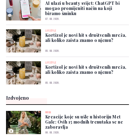
AI ulazi u beauty svijet: ChatGPT bi
mogao promijeniti način na koji
biramo šminku
07. 08. 2026.
LIFESTYLE
Kortizol je novi hit s društvenih mreža,
ali koliko zaista znamo o njemu?
05. 08. 2026.
LIFESTYLE
Kortizol je novi hit s društvenih mreža,
ali koliko zaista znamo o njemu?
05. 08. 2026.
Izdvojeno
MODA
Kreacije koje su ušle u historiju Met
Gale: Ovih 15 modnih trenutaka se ne
zaboravlja
06. 08. 2026.