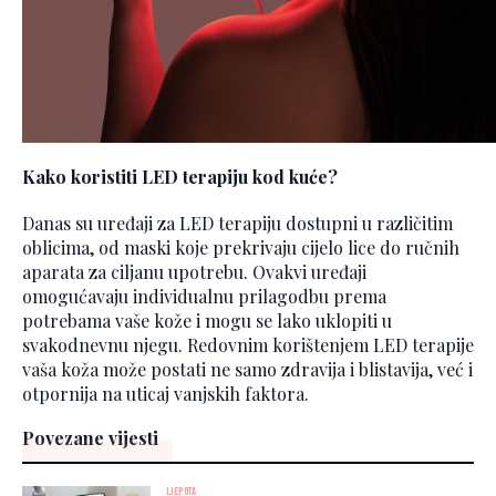
Kako koristiti LED terapiju kod kuće?
Danas su uređaji za LED terapiju dostupni u različitim
oblicima, od maski koje prekrivaju cijelo lice do ručnih
aparata za ciljanu upotrebu. Ovakvi uređaji
omogućavaju individualnu prilagodbu prema
potrebama vaše kože i mogu se lako uklopiti u
svakodnevnu njegu. Redovnim korištenjem LED terapije
vaša koža može postati ne samo zdravija i blistavija, već i
otpornija na uticaj vanjskih faktora.
Povezane vijesti
LJEPOTA