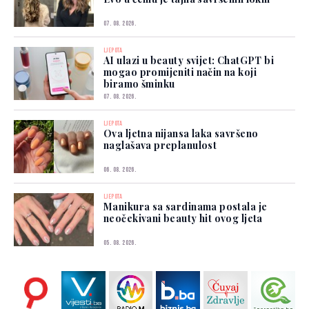
07. 08. 2026.
LJEPOTA
AI ulazi u beauty svijet: ChatGPT bi
mogao promijeniti način na koji
biramo šminku
07. 08. 2026.
LJEPOTA
Ova ljetna nijansa laka savršeno
naglašava preplanulost
06. 08. 2026.
LJEPOTA
Manikura sa sardinama postala je
neočekivani beauty hit ovog ljeta
05. 08. 2026.