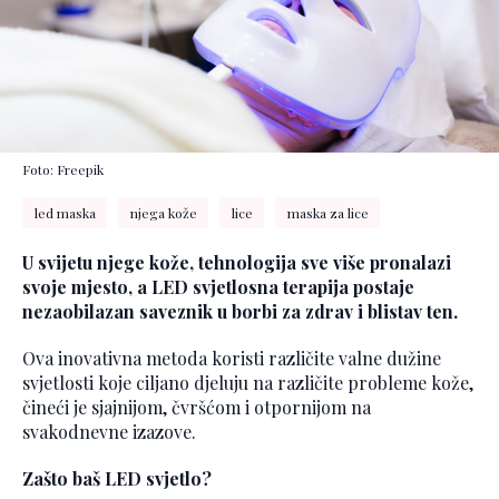
Foto: Freepik
led maska
njega kože
lice
maska za lice
U svijetu njege kože, tehnologija sve više pronalazi
svoje mjesto, a LED svjetlosna terapija postaje
nezaobilazan saveznik u borbi za zdrav i blistav ten.
Ova inovativna metoda koristi različite valne dužine
svjetlosti koje ciljano djeluju na različite probleme kože,
čineći je sjajnijom, čvršćom i otpornijom na
svakodnevne izazove.
Zašto baš LED svjetlo?