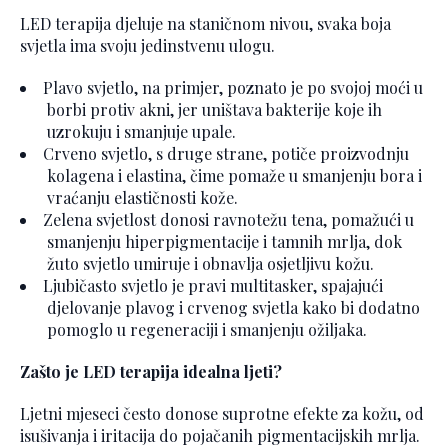
LED terapija djeluje na staničnom nivou, svaka boja
svjetla ima svoju jedinstvenu ulogu.
Plavo svjetlo, na primjer, poznato je po svojoj moći u
borbi protiv akni, jer uništava bakterije koje ih
uzrokuju i smanjuje upale.
Crveno svjetlo, s druge strane, potiče proizvodnju
kolagena i elastina, čime pomaže u smanjenju bora i
vraćanju elastičnosti kože.
Zelena svjetlost donosi ravnotežu tena, pomažući u
smanjenju hiperpigmentacije i tamnih mrlja, dok
žuto svjetlo umiruje i obnavlja osjetljivu kožu.
Ljubičasto svjetlo je pravi multitasker, spajajući
djelovanje plavog i crvenog svjetla kako bi dodatno
pomoglo u regeneraciji i smanjenju ožiljaka.
Zašto je LED terapija idealna ljeti?
Ljetni mjeseci često donose suprotne efekte za kožu, od
isušivanja i iritacija do pojačanih pigmentacijskih mrlja.