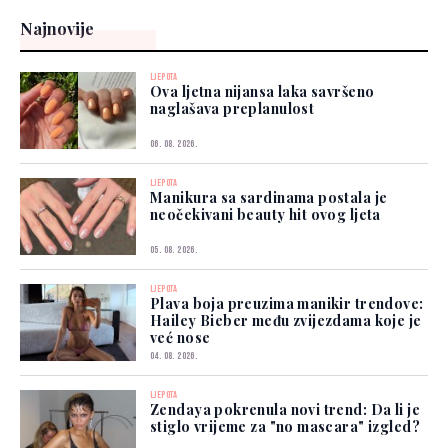
Najnovije
LJEPOTA
Ova ljetna nijansa laka savršeno
naglašava preplanulost
06. 08. 2026.
LJEPOTA
Manikura sa sardinama postala je
neočekivani beauty hit ovog ljeta
05. 08. 2026.
LJEPOTA
Plava boja preuzima manikir trendove:
Hailey Bieber među zvijezdama koje je
već nose
04. 08. 2026.
LJEPOTA
Zendaya pokrenula novi trend: Da li je
stiglo vrijeme za "no mascara" izgled?