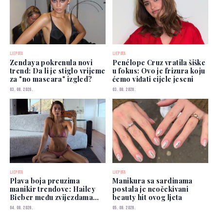
LJEPOTA
LJEPOTA
Zendaya pokrenula novi
Penélope Cruz vratila šiške
trend: Da li je stiglo vrijeme
u fokus: Ovo je frizura koju
za "no mascara" izgled?
ćemo viđati cijele jeseni
03. 08. 2026.
03. 08. 2026.
LJEPOTA
LJEPOTA
Plava boja preuzima
Manikura sa sardinama
manikir trendove: Hailey
postala je neočekivani
Bieber među zvijezdama
beauty hit ovog ljeta
koje je već nose
04. 08. 2026.
05. 08. 2026.