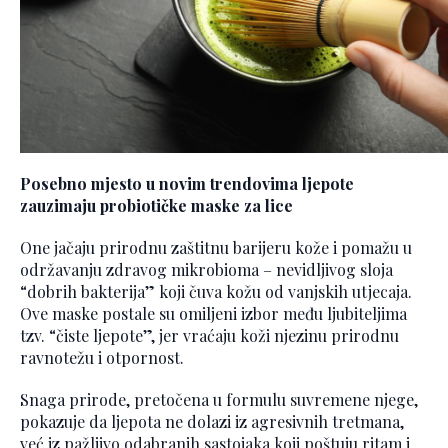
Posebno mjesto u novim trendovima ljepote
zauzimaju probiotičke maske za lice
One jačaju prirodnu zaštitnu barijeru kože i pomažu u
održavanju zdravog mikrobioma – nevidljivog sloja
“dobrih bakterija” koji čuva kožu od vanjskih utjecaja.
Ove maske postale su omiljeni izbor među ljubiteljima
tzv. “čiste ljepote”, jer vraćaju koži njezinu prirodnu
ravnotežu i otpornost.
Snaga prirode, pretočena u formulu suvremene njege,
pokazuje da ljepota ne dolazi iz agresivnih tretmana,
već iz pažljivo odabranih sastojaka koji poštuju ritam i