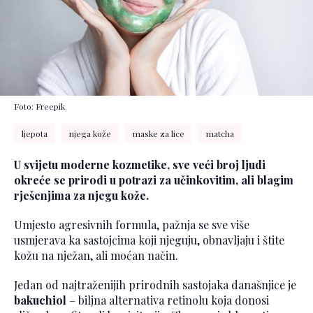
Foto: Freepik
ljepota
njega kože
maske za lice
matcha
U svijetu moderne kozmetike, sve veći broj ljudi
okreće se prirodi u potrazi za učinkovitim, ali blagim
rješenjima za njegu kože.
Umjesto agresivnih formula, pažnja se sve više
usmjerava ka sastojcima koji njeguju, obnavljaju i štite
kožu na nježan, ali moćan način.
Jedan od najtraženijih prirodnih sastojaka današnjice je
bakuchiol
– biljna alternativa retinolu koja donosi