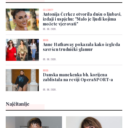
CELEBRITY
Antonija Čerkez otvorila dušu o ljubavi,
izdaji i uspjehu: "Malo je ljudi kojima
možete vjerovati"
05. 08. 2026.
MODA
Anne Hathaway pokazala kako izgleda
savršen trudnički glamur
05. 08. 2026.
MODA
Danska manekenka bh. korijena
zablistala na reviji OperaSPORT-a
05. 08. 2026.
Najčitanije