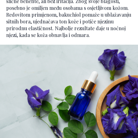
slične benefite, ali bez iritacija. Zbog svoje blagosti,
posebno je omiljen među osobama s osjetljivom kožom.
Redovitom primjenom, bakuchiol pomaže u ublažavanju
sitnih bora, ujednačava ton kože i potiče njezinu
prirodnu elastičnost. Najbolje rezultate daje u noćnoj
njezi, kada se koža obnavlja i odmara.