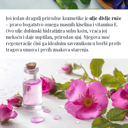
Još jedan dragulj prirodne kozmetike je
ulje divlje ruže
– pravo bogatstvo omega masnih kiselina i vitamina E.
Ovo ulje dubinski hidratizira suhu kožu, vraća joj
mekoću i daje suptilan, prirodan sjaj. Njegova moć
regeneracije čini ga idealnim saveznikom u borbi protiv
tragova umora i prvih znakova starenja.