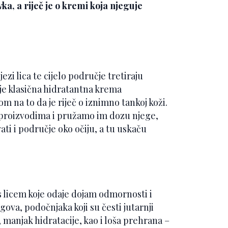
ka, a riječ je o kremi koja njeguje
ezi lica te cijelo područje tretiraju
e klasična hidratantna krema
m na to da je riječ o iznimno tankoj koži.
proizvodima i pružamo im dozu njege,
ati i područje oko očiju, a tu uskaču
e s licem koje odaje dojam odmornosti i
ova, podočnjaka koji su česti jutarnji
 manjak hidratacije, kao i loša prehrana –