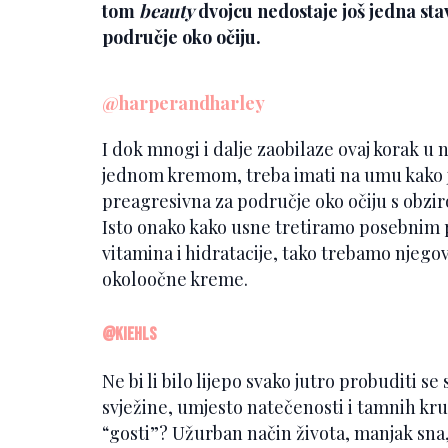
tom
beauty
dvojcu nedostaje još jedna stav
područje oko očiju.
@harperandharley
I dok mnogi i dalje zaobilaze ovaj korak u nj
jednom kremom, treba imati na umu kako j
preagresivna za područje oko očiju s obziro
Isto onako kako usne tretiramo posebnim 
vitamina i hidratacije, tako trebamo njegov
okoloočne kreme.
@kiehls
Ne bi li bilo lijepo svako jutro probuditi s
svježine, umjesto natečenosti i tamnih krug
“gosti”? Užurban način života, manjak sna,