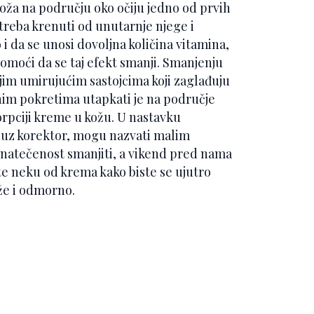
e koža na području oko očiju jedno od prvih
treba krenuti od unutarnje njege i
 i da se unosi dovoljna količina vitamina,
omoći da se taj efekt smanji. Smanjenju
jim umirujućim sastojcima koji zaglađuju
ganim pokretima utapkati je na područje
sorpciji kreme u kožu. U nastavku
, uz korektor, mogu nazvati malim
i natečenost smanjiti, a vikend pred nama
ate neku od krema kako biste se ujutro
eže i odmorno.