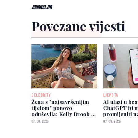
Journal.hr
Povezane vijesti
CELEBRITY
LJEPOTA
Žena s "najsavršenijim
AI ulazi u bea
tijelom" ponovo
ChatGPT bi 
oduševila: Kelly Brook u
promijeniti n
46. izgleda besprijekorno
biramo šmin
07. 08. 2026.
07. 08. 2026.