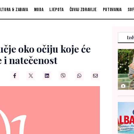
ltura & zabava
Moda
Ljepota
Čuvaj zdravlje
Putovanja
So
Izd
čje oko očiju koje će
 i natečenost