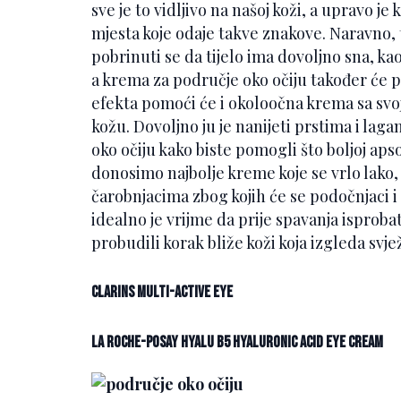
sve je to vidljivo na našoj koži, a upravo j
mjesta koje odaje takve znakove. Naravno, 
pobrinuti se da tijelo ima dovoljno sna, kao
a krema za područje oko očiju također će p
efekta pomoći će i okoloočna krema sa svo
kožu. Dovoljno ju je nanijeti prstima i la
oko očiju kako biste pomogli što boljoj ap
donosimo najbolje kreme koje se vrlo lako
čarobnjacima zbog kojih će se podočnjaci 
idealno je vrijme da prije spavanja isprob
probudili korak bliže koži koja izgleda svj
Clarins Multi-Active Eye
La Roche-Posay Hyalu B5 Hyaluronic Acid Eye Cream