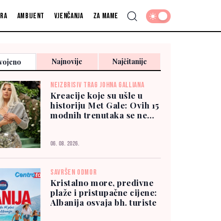
fra
Ambijent
Vjenčanja
Za mame
Najnovije
Najčitanije
vojeno
NEIZBRISIV TRAG JOHNA GALLIANA
Kreacije koje su ušle u
historiju Met Gale: Ovih 15
modnih trenutaka se ne
zaboravlja
06. 08. 2026.
SAVRŠEN ODMOR
Kristalno more, predivne
plaže i pristupačne cijene:
Albanija osvaja bh. turiste