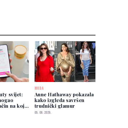
MODA
uty svijet:
Anne Hathaway pokazala
mogao
kako izgleda savršen
ačin na koji
trudnički glamur
ku
05. 08. 2026.