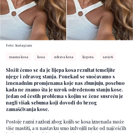
Foto: Instagram
masna kosa
kosa
zdrava kosa
ljepota
savjeti
Složit ćemo se da je lijepa kosa rezultat temeljite
njege i zdravog stanja. Ponekad se suočavamo s
iznenadnim promjenama koje nas zbunjuju, posebno
kada ne znamo šta je uzrok određenom stanju kose.
Jedan od čestih problema s kojim se žene susreću je
nagli višak sebuma koji dovodi do brzog
zamašćivanja kose.
Postoje razni razlozi zbog kojih se kosa iznenada može
više mastiti, a u nastavku smo izdvojili neke od najčešćih