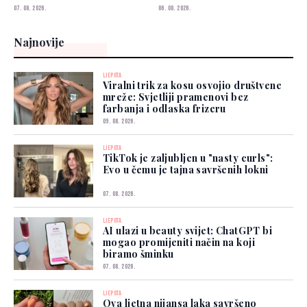
biramo šminku
07. 08. 2026.
06. 08. 2026.
Najnovije
LJEPOTA
Viralni trik za kosu osvojio društvene
mreže: Svjetliji pramenovi bez
farbanja i odlaska frizeru
09. 08. 2026.
LJEPOTA
TikTok je zaljubljen u "nasty curls":
Evo u čemu je tajna savršenih lokni
07. 08. 2026.
LJEPOTA
AI ulazi u beauty svijet: ChatGPT bi
mogao promijeniti način na koji
biramo šminku
07. 08. 2026.
LJEPOTA
Ova ljetna nijansa laka savršeno