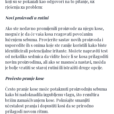
koji su se pokazali kao odgovori na to pitanje, uz
rješenja za problem:
Novi proizvodi u rutini
Ako ste nedavno promijenili proizvode za njegu kose,
moguće je da će vaša kosa reagovati povećanim
lučenjem sebuma. Provjerite sastav novih proizvoda i
usporedite ih s onima koje ste ranije koristili kako biste
identificirali potencijalne iritante. Možete napraviti test
od nekoliko sedmica da vidite hoće li se kosa prilagoditi
novim proizvodima, ali ako se masnoća nastavi, možda
je bolje vratiti se staroj rutini ili istražiti druge opcije.
Prečesto pranje kose
Često pranje kose može potaknuti proizvodnju sebuma
kako bi nadoknadila izgubljenu vlagu, što rezultira
bržim zamašćivanjem kose. Pokušajte smanjiti
učestalost pranja i dopustiti kosi da se prirodno
prilagodi novom ritmu.