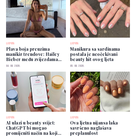
LJEPOTA
LJEPOTA
Plava boja preuzima
Manikura sa sardinama
manikir trendove: Hailey
postala je neočekivani
Bieber među zvijezdama
beauty hit ovog ljeta
koje je već nose
04. 08. 2026.
05. 08. 2026.
LJEPOTA
LJEPOTA
AI ulazi u beauty svijet:
Ova ljetna nijansa laka
ChatGPT bi mogao
savršeno naglašava
promijeniti način na koji
preplanulost