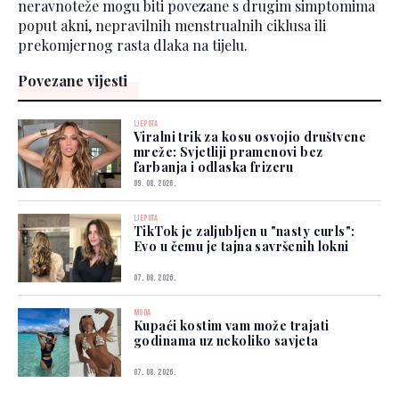
neravnoteže mogu biti povezane s drugim simptomima
poput akni, nepravilnih menstrualnih ciklusa ili
prekomjernog rasta dlaka na tijelu.
Povezane vijesti
LJEPOTA
Viralni trik za kosu osvojio društvene
mreže: Svjetliji pramenovi bez
farbanja i odlaska frizeru
09. 08. 2026.
LJEPOTA
TikTok je zaljubljen u "nasty curls":
Evo u čemu je tajna savršenih lokni
07. 08. 2026.
MODA
Kupaći kostim vam može trajati
godinama uz nekoliko savjeta
07. 08. 2026.