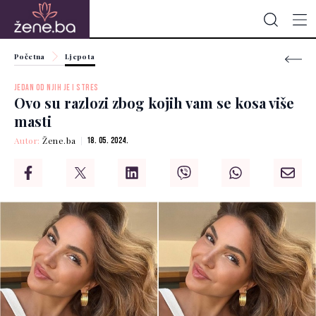
Početna
Ljepota
JEDAN OD NJIH JE I STRES
Ovo su razlozi zbog kojih vam se kosa više
masti
Autor:
Žene.ba
18. 05. 2024.