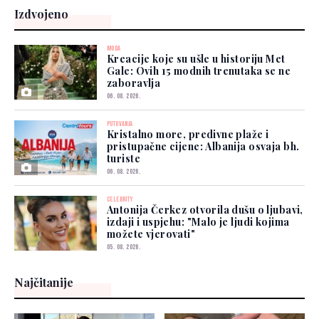
Izdvojeno
MODA
Kreacije koje su ušle u historiju Met
Gale: Ovih 15 modnih trenutaka se ne
zaboravlja
06. 08. 2026.
PUTOVANJA
Kristalno more, predivne plaže i
pristupačne cijene: Albanija osvaja bh.
turiste
06. 08. 2026.
CELEBRITY
Antonija Čerkez otvorila dušu o ljubavi,
izdaji i uspjehu: "Malo je ljudi kojima
možete vjerovati"
05. 08. 2026.
Najčitanije